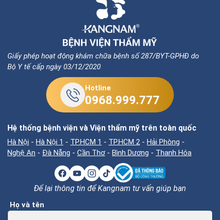
Giấy phép hoạt động khám chữa bệnh số 287/BYT-GPHĐ do
Bộ Y tế cấp ngày 03/12/2020
Hotline
0968.999.777
Hệ thống bệnh viện và Viện thẩm mỹ trên toàn quốc
Hà Nội
-
Hà Nội 1
-
TP.HCM 1
-
TP.HCM 2
-
Hải Phòng
-
Nghệ An
-
Đà Nẵng
-
Cần Thơ
-
Bình Dương
-
Thanh Hóa
Để lại thông tin để Kangnam tư vấn giúp bạn
Họ và tên