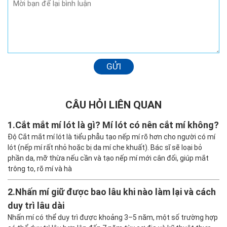
GỬI
CÂU HỎI LIÊN QUAN
1.
Cắt mắt mí lót là gì? Mí lót có nên cắt mí không?
Độ Cắt mắt mí lót là tiểu phẫu tạo nếp mí rõ hơn cho người có mí
lót (nếp mí rất nhỏ hoặc bị da mí che khuất). Bác sĩ sẽ loại bỏ
phần da, mỡ thừa nếu cần và tạo nếp mí mới cân đối, giúp mắt
trông to, rõ mí và hà
2.
Nhấn mí giữ được bao lâu khi nào làm lại và cách
duy trì lâu dài
Nhấn mí có thể duy trì được khoảng 3–5 năm, một số trường hợp