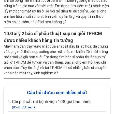
Em có bọng mỡ mí mắt dưới bẩm sinh, khiến gương mặt lúc nào
cũng trông già nua và mệt mỏi. Em đang tìm kiếm một bệnh viện
lấy mỡ bọng mắt uy tín ở Hà Nội để điều trị dứt điểm. Bác sĩ cho
em hỏi tiêu chuẩn chọn bệnh viện uy tín là gì và quy trình thực
hiện có an toàn, có để lại sẹo không ạ?
10.
Gợi ý 2 bác sĩ phẫu thuật sụp mí giỏi TPHCM
được nhiều khách hàng tin tưởng
Mấy năm gần đây vùng mắt của em bắt đầu bị lão hóa, da chùng
và bọng mỡ thừa sụp xuống che mất nếp mí khiến đôi mắt trông
mệt mỏi và già hơn tuổi. Em đang tìm bác sĩ phẫu thuật sụp mí
giỏi ở TP.HCM để tư vấn và can thiệp. Bác sĩ cho em hỏi tiêu chí
chọn bác sĩ uy tín là gì và tại TP.HCM thì có những bác sĩ chuyên
khoa nào mát tay, kinh nghiệm ạ?
Câu hỏi được xem nhiều nhất
1.
Chi phí cắt mí bệnh viện 108 giá bao nhiêu
(9670 lượt xem)