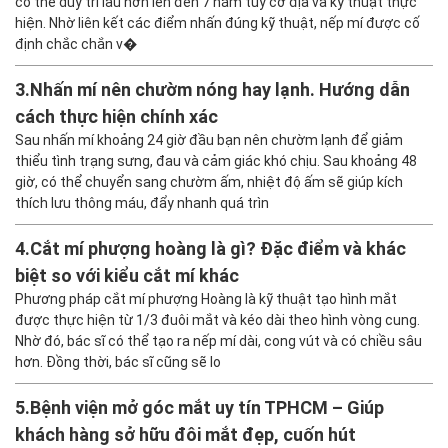
có thể duy trì lâu hơn lên đến 7 năm tùy cơ địa và kỹ thuật thực
hiện. Nhờ liên kết các điểm nhấn đúng kỹ thuật, nếp mí được cố
định chắc chắn v�
3.
Nhấn mí nên chườm nóng hay lạnh. Hướng dẫn
cách thực hiện chính xác
Sau nhấn mí khoảng 24 giờ đầu bạn nên chườm lạnh để giảm
thiểu tình trạng sưng, đau và cảm giác khó chịu. Sau khoảng 48
giờ, có thể chuyển sang chườm ấm, nhiệt độ ấm sẽ giúp kích
thích lưu thông máu, đẩy nhanh quá trìn
4.
Cắt mí phượng hoàng là gì? Đặc điểm và khác
biệt so với kiểu cắt mí khác
Phương pháp cắt mí phượng Hoàng là kỹ thuật tạo hình mắt
được thực hiện từ 1/3 đuôi mắt và kéo dài theo hình vòng cung.
Nhờ đó, bác sĩ có thể tạo ra nếp mí dài, cong vút và có chiều sâu
hơn. Đồng thời, bác sĩ cũng sẽ lo
5.
Bệnh viện mở góc mắt uy tín TPHCM – Giúp
khách hàng sở hữu đôi mắt đẹp, cuốn hút