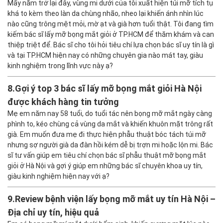
Mấy năm trở lại đây, vùng mi dưới của tôi xuất hiện túi mỡ tích tụ
khá to kèm theo làn da chùng nhão, nheo lại khiến ánh nhìn lúc
nào cũng trông mệt mỏi, mờ ạt và già hơn tuổi thật. Tôi đang tìm
kiếm bác sĩ lấy mỡ bọng mắt giỏi ở TP.HCM để thăm khám và can
thiệp triệt để. Bác sĩ cho tôi hỏi tiêu chí lựa chọn bác sĩ uy tín là gì
và tại TP.HCM hiện nay có những chuyên gia nào mát tay, giàu
kinh nghiệm trong lĩnh vực này ạ?
8.
Gợi ý top 3 bác sĩ lấy mỡ bọng mắt giỏi Hà Nội
được khách hàng tin tưởng
Mẹ em năm nay 58 tuổi, do tuổi tác nên bọng mỡ mắt ngày càng
phình to, kéo chùng cả vùng da mắt và khiến khuôn mặt trông rất
già. Em muốn đưa mẹ đi thực hiện phẫu thuật bóc tách túi mỡ
nhưng sợ người già da đàn hồi kém dễ bị trợn mi hoặc lộn mi. Bác
sĩ tư vấn giúp em tiêu chí chọn bác sĩ phẫu thuật mỡ bọng mắt
giỏi ở Hà Nội và gợi ý giúp em những bác sĩ chuyên khoa uy tín,
giàu kinh nghiệm hiện nay với ạ?
9.
Review bệnh viện lấy bọng mỡ mắt uy tín Hà Nội –
Địa chỉ uy tín, hiệu quả