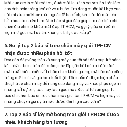
Mắt của em là mắt một mí, đuôi mắt lại xếch ngược lên trên làm
cho ánh nhìn trông khá dữ và u buồn. Em đang muốn kết hợp vừa
cắt mí vừa mở khóe mắt ngoài để hạ xếch, kéo dài đôi mắt cho
hiền hòa, tự nhiên hơn. Nhờ bác sĩ giải đáp giúp em các tiêu chí
chọn địa chỉ mở khóe mắt đẹp TPHCM, và gợi ý giúp em bệnh
viện mở góc mắt uy tín, không lo bị lộ sẹo xấu ạ?
6.
Gợi ý top 2 bác sĩ treo chân mày giỏi TPHCM
nhận được nhiều phản hồi tốt
Dạo gần đây vùng trán và cung mày của tôi bắt đầu sụp trễ nặng,
kéo phần da mi trên đổ xuống che lấp gần hết nếp mí đôi, đuôi
mắt xuất hiện nhiều vết chân chim khiến gương mặt lúc nào cũng
trông mệt mỏi và già hơn tuổi thật. Tôi muốn đi thực hiện phẫu
thuật treo chân mày để nâng cao dáng mày và khắc phục sụp mí
nhưng rất sợ bị lộ sẹo hay lệch góc mày. Bác sĩ tư vấn giúp tôi
tiêu chí chọn bác sĩ treo chân mày giỏi tại TP.HCM và hiện nay có
những chuyên gia uy tín nào được đánh giá cao với ạ?
7.
Top 2 Bác sĩ lấy mỡ bọng mắt giỏi TP.HCM được
nhiều khách hàng tin tưởng