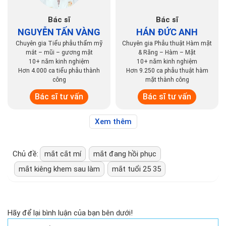
Bác sĩ
Bác sĩ
NGUYỄN TẤN VÀNG
HÁN ĐỨC ANH
Chuyên gia Tiểu phẫu thẩm mỹ
Chuyên gia Phẫu thuật Hàm mặt
mắt – mũi – gương mặt
& Răng – Hàm – Mặt
10+ năm kinh nghiệm
10+ năm kinh nghiệm
Hơn 4.000 ca tiểu phẫu thành
Hơn 9.250 ca phẫu thuật hàm
công
mặt thành công
Bác sĩ tư vấn
Bác sĩ tư vấn
Xem thêm
Chủ đề:
mắt cắt mí
mắt đang hồi phục
mắt kiêng khem sau làm
mắt tuổi 25 35
Hãy để lại bình luận của bạn bên dưới!