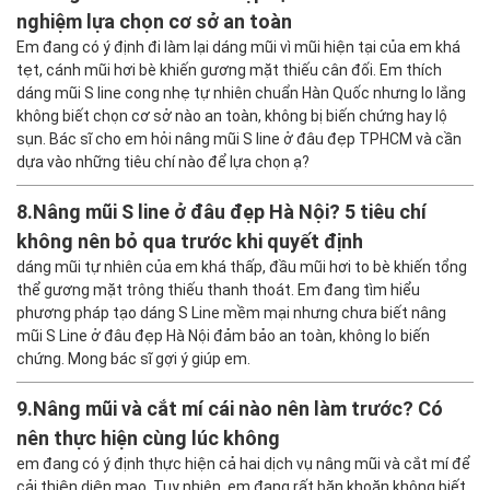
nghiệm lựa chọn cơ sở an toàn
Em đang có ý định đi làm lại dáng mũi vì mũi hiện tại của em khá
tẹt, cánh mũi hơi bè khiến gương mặt thiếu cân đối. Em thích
dáng mũi S line cong nhẹ tự nhiên chuẩn Hàn Quốc nhưng lo lắng
không biết chọn cơ sở nào an toàn, không bị biến chứng hay lộ
sụn. Bác sĩ cho em hỏi nâng mũi S line ở đâu đẹp TPHCM và cần
dựa vào những tiêu chí nào để lựa chọn ạ?
8.
Nâng mũi S line ở đâu đẹp Hà Nội? 5 tiêu chí
không nên bỏ qua trước khi quyết định
dáng mũi tự nhiên của em khá thấp, đầu mũi hơi to bè khiến tổng
thể gương mặt trông thiếu thanh thoát. Em đang tìm hiểu
phương pháp tạo dáng S Line mềm mại nhưng chưa biết nâng
mũi S Line ở đâu đẹp Hà Nội đảm bảo an toàn, không lo biến
chứng. Mong bác sĩ gợi ý giúp em.
9.
Nâng mũi và cắt mí cái nào nên làm trước? Có
nên thực hiện cùng lúc không
em đang có ý định thực hiện cả hai dịch vụ nâng mũi và cắt mí để
cải thiện diện mạo. Tuy nhiên, em đang rất băn khoăn không biết