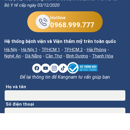
Bộ Y tế cấp ngày 03/12/2020
Hotline
0968.999.777
Hệ thống bệnh viện và Viện thẩm mỹ trên toàn quốc
Hà Nội
-
Hà Nội 1
-
TP.HCM 1
-
TP.HCM 2
-
Hải Phòng
-
Nghệ An
-
Đà Nẵng
-
Cần Thơ
-
Bình Dương
-
Thanh Hóa
Để lại thông tin để Kangnam tư vấn giúp bạn
Họ và tên
Số điện thoại