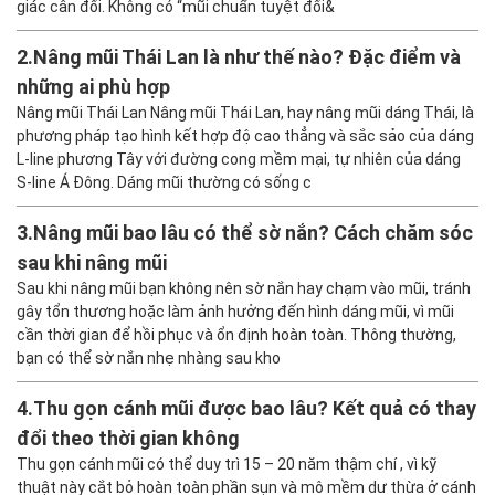
giác cân đối. Không có “mũi chuẩn tuyệt đối&
2.
Nâng mũi Thái Lan là như thế nào? Đặc điểm và
những ai phù hợp
Nâng mũi Thái Lan Nâng mũi Thái Lan, hay nâng mũi dáng Thái, là
phương pháp tạo hình kết hợp độ cao thẳng và sắc sảo của dáng
L-line phương Tây với đường cong mềm mại, tự nhiên của dáng
S-line Á Đông. Dáng mũi thường có sống c
3.
Nâng mũi bao lâu có thể sờ nắn? Cách chăm sóc
sau khi nâng mũi
Sau khi nâng mũi bạn không nên sờ nắn hay chạm vào mũi, tránh
gây tổn thương hoặc làm ảnh hưởng đến hình dáng mũi, vì mũi
cần thời gian để hồi phục và ổn định hoàn toàn. Thông thường,
bạn có thể sờ nắn nhẹ nhàng sau kho
4.
Thu gọn cánh mũi được bao lâu? Kết quả có thay
đổi theo thời gian không
Thu gọn cánh mũi có thể duy trì 15 – 20 năm thậm chí , vì kỹ
thuật này cắt bỏ hoàn toàn phần sụn và mô mềm dư thừa ở cánh