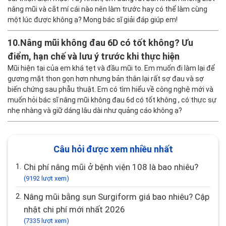
nâng mũi và cắt mí cái nào nên làm trước hay có thể làm cùng
một lúc được không ạ? Mong bác sĩ giải đáp giúp em!
10.
Nâng mũi không đau 6D có tốt không? Ưu
điểm, hạn chế và lưu ý trước khi thực hiện
Mũi hiện tại của em khá tẹt và đầu mũi to. Em muốn đi làm lại để
gương mặt thon gọn hơn nhưng bản thân lại rất sợ đau và sợ
biến chứng sau phẫu thuật. Em có tìm hiểu về công nghệ mới và
muốn hỏi bác sĩ nâng mũi không đau 6d có tốt không , có thực sự
nhẹ nhàng và giữ dáng lâu dài như quảng cáo không ạ?
Câu hỏi được xem nhiều nhất
1.
Chi phí nâng mũi ở bệnh viện 108 là bao nhiêu?
(9192 lượt xem)
2.
Nâng mũi bằng sụn Surgiform giá bao nhiêu? Cập
nhật chi phí mới nhất 2026
(7335 lượt xem)