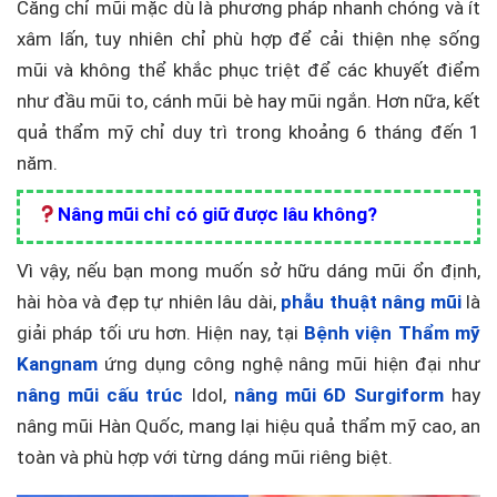
Căng chỉ mũi mặc dù là phương pháp nhanh chóng và ít
xâm lấn, tuy nhiên chỉ phù hợp để cải thiện nhẹ sống
mũi và không thể khắc phục triệt để các khuyết điểm
như đầu mũi to, cánh mũi bè hay mũi ngắn. Hơn nữa, kết
quả thẩm mỹ chỉ duy trì trong khoảng 6 tháng đến 1
năm.
Nâng mũi chỉ có giữ được lâu không?
Vì vậy, nếu bạn mong muốn sở hữu dáng mũi ổn định,
hài hòa và đẹp tự nhiên lâu dài,
phẫu thuật nâng mũi
là
giải pháp tối ưu hơn. Hiện nay, tại
Bệnh viện Thẩm mỹ
Kangnam
ứng dụng công nghệ nâng mũi hiện đại như
nâng mũi cấu trúc
Idol,
nâng mũi 6D Surgiform
hay
nâng mũi Hàn Quốc, mang lại hiệu quả thẩm mỹ cao, an
toàn và phù hợp với từng dáng mũi riêng biệt.