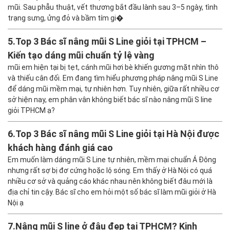
mũi. Sau phẫu thuật, vết thương bắt đầu lành sau 3–5 ngày, tình
trạng sưng, ửng đỏ và bầm tím gi�
5.
Top 3 Bác sĩ nâng mũi S Line giỏi tại TPHCM –
Kiến tạo dáng mũi chuẩn tỷ lệ vàng
mũi em hiện tại bị tẹt, cánh mũi hơi bè khiến gương mặt nhìn thô
và thiếu cân đối. Em đang tìm hiểu phương pháp nâng mũi S Line
để dáng mũi mềm mại, tự nhiên hơn. Tuy nhiên, giữa rất nhiều cơ
sở hiện nay, em phân vân không biết bác sĩ nào nâng mũi S line
giỏi TPHCM ạ?
6.
Top 3 Bác sĩ nâng mũi S Line giỏi tại Hà Nội được
khách hàng đánh giá cao
Em muốn làm dáng mũi S Line tự nhiên, mềm mại chuẩn Á Đông
nhưng rất sợ bị đơ cứng hoặc lộ sóng. Em thấy ở Hà Nội có quá
nhiều cơ sở và quảng cáo khác nhau nên không biết đâu mới là
địa chỉ tin cậy. Bác sĩ cho em hỏi một số bác sĩ làm mũi giỏi ở Hà
Nội ạ
7.
Nâng mũi S line ở đâu đẹp tại TPHCM? Kinh