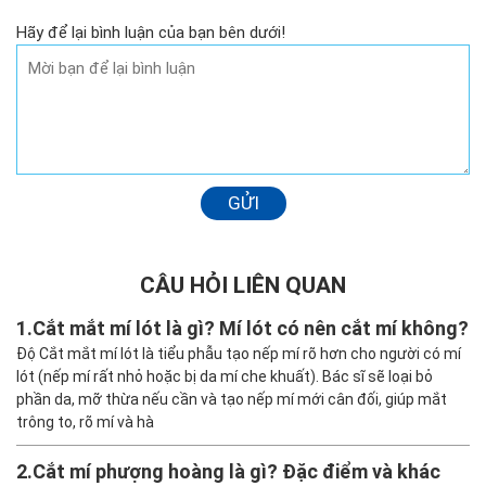
Hãy để lại bình luận của bạn bên dưới!
GỬI
CÂU HỎI LIÊN QUAN
1.
Cắt mắt mí lót là gì? Mí lót có nên cắt mí không?
Độ Cắt mắt mí lót là tiểu phẫu tạo nếp mí rõ hơn cho người có mí
lót (nếp mí rất nhỏ hoặc bị da mí che khuất). Bác sĩ sẽ loại bỏ
phần da, mỡ thừa nếu cần và tạo nếp mí mới cân đối, giúp mắt
trông to, rõ mí và hà
2.
Cắt mí phượng hoàng là gì? Đặc điểm và khác