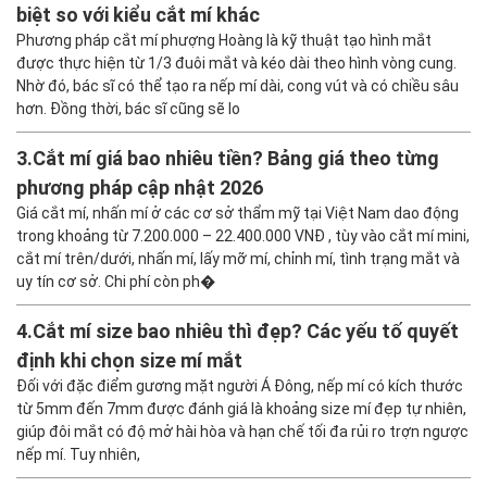
biệt so với kiểu cắt mí khác
Phương pháp cắt mí phượng Hoàng là kỹ thuật tạo hình mắt
được thực hiện từ 1/3 đuôi mắt và kéo dài theo hình vòng cung.
Nhờ đó, bác sĩ có thể tạo ra nếp mí dài, cong vút và có chiều sâu
hơn. Đồng thời, bác sĩ cũng sẽ lo
3.
Cắt mí giá bao nhiêu tiền? Bảng giá theo từng
phương pháp cập nhật 2026
Giá cắt mí, nhấn mí ở các cơ sở thẩm mỹ tại Việt Nam dao động
trong khoảng từ 7.200.000 – 22.400.000 VNĐ , tùy vào cắt mí mini,
cắt mí trên/dưới, nhấn mí, lấy mỡ mí, chỉnh mí, tình trạng mắt và
uy tín cơ sở. Chi phí còn ph�
4.
Cắt mí size bao nhiêu thì đẹp? Các yếu tố quyết
định khi chọn size mí mắt
Đối với đặc điểm gương mặt người Á Đông, nếp mí có kích thước
từ 5mm đến 7mm được đánh giá là khoảng size mí đẹp tự nhiên,
giúp đôi mắt có độ mở hài hòa và hạn chế tối đa rủi ro trợn ngược
nếp mí. Tuy nhiên,