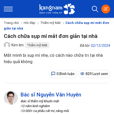
Trang chủ
Hỏi đáp
Thẩm mỹ Mắt
Cách chữa sụp mí mắt đơn
giản tại nhà
Cách chữa sụp mí mắt đơn giản tại nhà
Kim lim
Thẩm mỹ Mắt
Đã hỏi:
02/12/2024
Mắt mình bị sụp mí nhẹ, có cách nào chữa trị tại nhà
hiệu quả không
0 Bình luận
829 Lượt xem
Bác sĩ Nguyễn Văn Huyên
-Bác sĩ thẩm mỹ khuôn mặt
-12 năm kinh nghiệm
-13.000+ ca phẫu cắt mí, nâng mũi