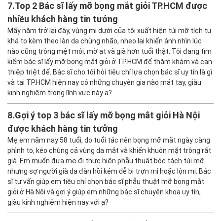
7.
Top 2 Bác sĩ lấy mỡ bọng mắt giỏi TP.HCM được
nhiều khách hàng tin tưởng
Mấy năm trở lại đây, vùng mi dưới của tôi xuất hiện túi mỡ tích tụ
khá to kèm theo làn da chùng nhão, nheo lại khiến ánh nhìn lúc
nào cũng trông mệt mỏi, mờ ạt và già hơn tuổi thật. Tôi đang tìm
kiếm bác sĩ lấy mỡ bọng mắt giỏi ở TP.HCM để thăm khám và can
thiệp triệt để. Bác sĩ cho tôi hỏi tiêu chí lựa chọn bác sĩ uy tín là gì
và tại TP.HCM hiện nay có những chuyên gia nào mát tay, giàu
kinh nghiệm trong lĩnh vực này ạ?
8.
Gợi ý top 3 bác sĩ lấy mỡ bọng mắt giỏi Hà Nội
được khách hàng tin tưởng
Mẹ em năm nay 58 tuổi, do tuổi tác nên bọng mỡ mắt ngày càng
phình to, kéo chùng cả vùng da mắt và khiến khuôn mặt trông rất
già. Em muốn đưa mẹ đi thực hiện phẫu thuật bóc tách túi mỡ
nhưng sợ người già da đàn hồi kém dễ bị trợn mi hoặc lộn mi. Bác
sĩ tư vấn giúp em tiêu chí chọn bác sĩ phẫu thuật mỡ bọng mắt
giỏi ở Hà Nội và gợi ý giúp em những bác sĩ chuyên khoa uy tín,
giàu kinh nghiệm hiện nay với ạ?