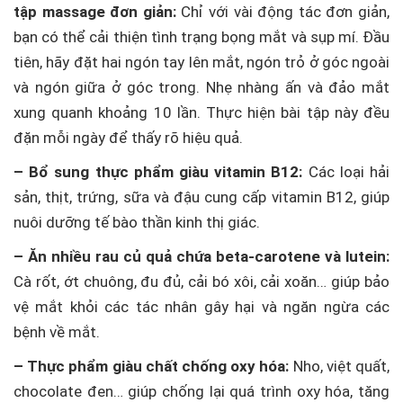
tập massage đơn giản:
Chỉ với vài động tác đơn giản,
bạn có thể cải thiện tình trạng bọng mắt và sụp mí. Đầu
tiên, hãy đặt hai ngón tay lên mắt, ngón trỏ ở góc ngoài
và ngón giữa ở góc trong. Nhẹ nhàng ấn và đảo mắt
xung quanh khoảng 10 lần. Thực hiện bài tập này đều
đặn mỗi ngày để thấy rõ hiệu quả.
– Bổ sung thực phẩm giàu vitamin B12:
Các loại hải
sản, thịt, trứng, sữa và đậu cung cấp vitamin B12, giúp
nuôi dưỡng tế bào thần kinh thị giác.
– Ăn nhiều rau củ quả chứa beta-carotene và lutein:
Cà rốt, ớt chuông, đu đủ, cải bó xôi, cải xoăn… giúp bảo
vệ mắt khỏi các tác nhân gây hại và ngăn ngừa các
bệnh về mắt.
– Thực phẩm giàu chất chống oxy hóa:
Nho, việt quất,
chocolate đen… giúp chống lại quá trình oxy hóa, tăng