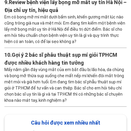
9.
Review bệnh viện lấy bọng mỡ mắt uy tín Hà Nội –
Địa chỉ uy tín, hiệu quả
Em có bọng mỡ mí mắt dưới bẩm sinh, khiến gương mặt lúc nào
cũng trông già nua và mệt mỏi. Em đang tìm kiếm một bệnh viện
lấy mỡ bọng mắt uy tín ở Hà Nội để điều trị dứt điểm. Bác sĩ cho
em hỏi tiêu chuẩn chọn bệnh viện uy tín là gì và quy trình thực
hiện có an toàn, có để lại sẹo không ạ?
10.
Gợi ý 2 bác sĩ phẫu thuật sụp mí giỏi TPHCM
được nhiều khách hàng tin tưởng
Mấy năm gần đây vùng mắt của em bắt đầu bị lão hóa, da chùng
và bọng mỡ thừa sụp xuống che mất nếp mí khiến đôi mắt trông
mệt mỏi và già hơn tuổi. Em đang tìm bác sĩ phẫu thuật sụp mí
giỏi ở TP.HCM để tư vấn và can thiệp. Bác sĩ cho em hỏi tiêu chí
chọn bác sĩ uy tín là gì và tại TP.HCM thì có những bác sĩ chuyên
khoa nào mát tay, kinh nghiệm ạ?
Câu hỏi được xem nhiều nhất