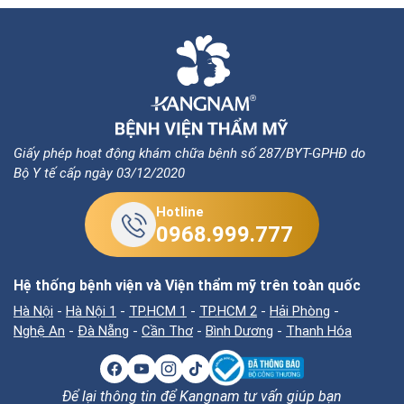
Giấy phép hoạt động khám chữa bệnh số 287/BYT-GPHĐ do
Bộ Y tế cấp ngày 03/12/2020
Hotline
0968.999.777
Hệ thống bệnh viện và Viện thẩm mỹ trên toàn quốc
Hà Nội
-
Hà Nội 1
-
TP.HCM 1
-
TP.HCM 2
-
Hải Phòng
-
Nghệ An
-
Đà Nẵng
-
Cần Thơ
-
Bình Dương
-
Thanh Hóa
Để lại thông tin để Kangnam tư vấn giúp bạn