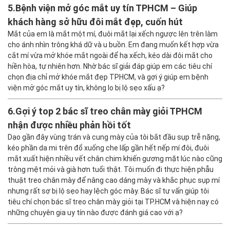
5.
Bệnh viện mở góc mắt uy tín TPHCM – Giúp
khách hàng sở hữu đôi mắt đẹp, cuốn hút
Mắt của em là mắt một mí, đuôi mắt lại xếch ngược lên trên làm
cho ánh nhìn trông khá dữ và u buồn. Em đang muốn kết hợp vừa
cắt mí vừa mở khóe mắt ngoài để hạ xếch, kéo dài đôi mắt cho
hiền hòa, tự nhiên hơn. Nhờ bác sĩ giải đáp giúp em các tiêu chí
chọn địa chỉ mở khóe mắt đẹp TPHCM, và gợi ý giúp em bệnh
viện mở góc mắt uy tín, không lo bị lộ sẹo xấu ạ?
6.
Gợi ý top 2 bác sĩ treo chân mày giỏi TPHCM
nhận được nhiều phản hồi tốt
Dạo gần đây vùng trán và cung mày của tôi bắt đầu sụp trễ nặng,
kéo phần da mi trên đổ xuống che lấp gần hết nếp mí đôi, đuôi
mắt xuất hiện nhiều vết chân chim khiến gương mặt lúc nào cũng
trông mệt mỏi và già hơn tuổi thật. Tôi muốn đi thực hiện phẫu
thuật treo chân mày để nâng cao dáng mày và khắc phục sụp mí
nhưng rất sợ bị lộ sẹo hay lệch góc mày. Bác sĩ tư vấn giúp tôi
tiêu chí chọn bác sĩ treo chân mày giỏi tại TP.HCM và hiện nay có
những chuyên gia uy tín nào được đánh giá cao với ạ?