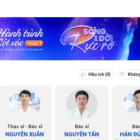
Hữu ích
(0)
Không
Thạc sĩ - Bác sĩ
Bác sĩ
Bác
NGUYỄN XUÂN
NGUYỄN TẤN
HÁN Đ