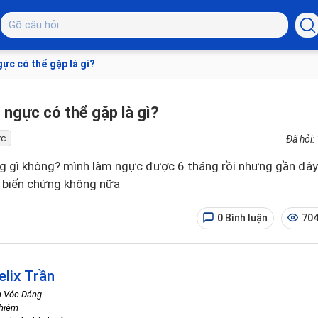
ực có thể gặp là gì?
 ngực có thể gặp là gì?
ực
Đã hỏi:
g gì không? mình làm ngực được 6 tháng rồi nhưng gần đây
i biến chứng không nữa
0 Bình luận
704
elix Trần
h Vóc Dáng
ghiệm