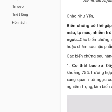
-Hơn 10.000+ ca phẫ
Trị sẹo
Triệt lông
Chào Như Yến,
Hôi nách
Biến chứng có thể gặp
máu, tụ máu, nhiễm trù
ngực…
Các biến chứng n
hoặc chăm sóc hậu phẫu
Các biến chứng sau nân
1.
Co thắt bao xơ
: Đâ
khoảng 75% trường hợp 
xung quanh túi ngực c
nghiêm trọng, làm biến 