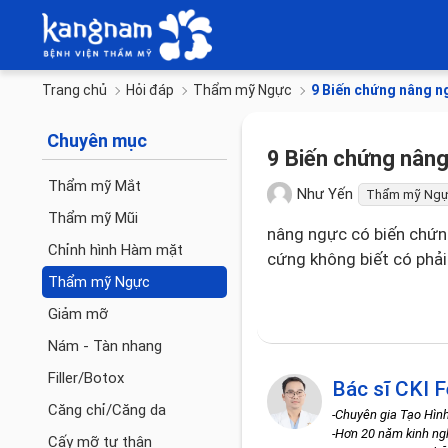
Trang chủ
Hỏi đáp
Thẩm mỹ Ngực
9 Biến chứng nâng ng
Chuyên mục
9 Biến chứng nâng
Thẩm mỹ Mắt
Như Yến
Thẩm mỹ Ng
Thẩm mỹ Mũi
nâng ngực có biến chứn
Chỉnh hình Hàm mặt
cứng không biết có phả
Thẩm mỹ Ngực
Giảm mỡ
Nám - Tàn nhang
Filler/Botox
Bác sĩ CKI F
Căng chỉ/Căng da
-Chuyên gia Tạo Hìn
-Hơn 20 năm kinh n
Cấy mỡ tự thân