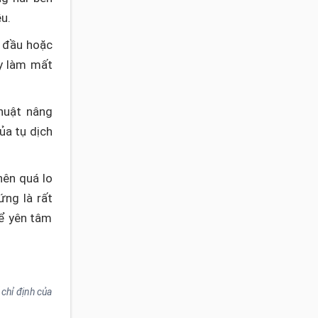
u.
n đầu hoặc
ày làm mất
huật nâng
ủa tụ dịch
nên quá lo
ứng là rất
Để yên tâm
chỉ định của