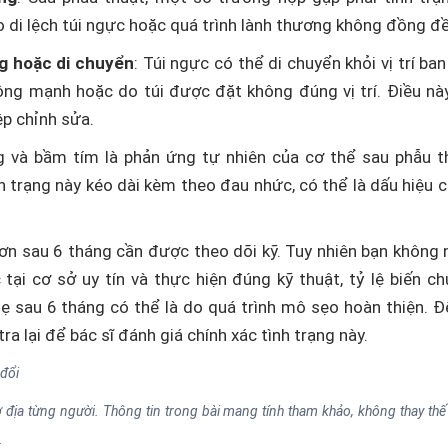
di lệch túi ngực hoặc quá trình lành thương không đồng đề
ng hoặc di chuyển
: Túi ngực có thể di chuyển khỏi vị trí ba
ộng mạnh hoặc do túi được đặt không đúng vị trí. Điều n
p chỉnh sửa.
g và bầm tím là phản ứng tự nhiên của cơ thể sau phẫu t
nh trạng này kéo dài kèm theo đau nhức, có thể là dấu hiệu c
ơn sau 6 tháng cần được theo dõi kỹ. Tuy nhiên bạn không 
tại cơ sở uy tín và thực hiện đúng kỹ thuật, tỷ lệ biến ch
ẹ sau 6 tháng có thể là do quá trình mô sẹo hoàn thiện. 
ra lại để bác sĩ đánh giá chính xác tình trạng này.
 đổi
địa từng người. Thông tin trong bài mang tính tham khảo, không thay thế 
.