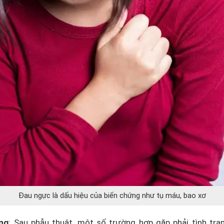
Đau ngực là dấu hiệu của biến chứng như tụ máu, bao xơ
ng
: Sau phẫu thuật, một số trường hợp gặp phải tình trạ