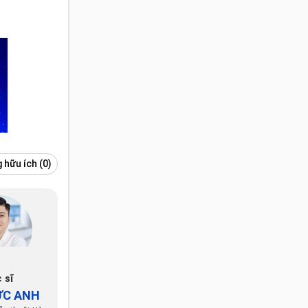
 hữu ích
(0)
 sĩ
ỨC ANH