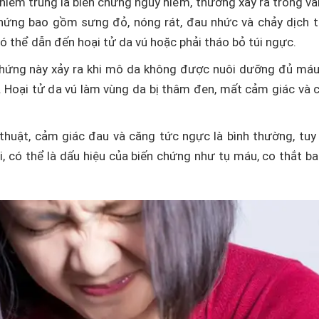
Nhiễm trùng là biến chứng nguy hiểm, thường xảy ra trong và
chứng bao gồm sưng đỏ, nóng rát, đau nhức và chảy dịch 
ó thể dẫn đến hoại tử da vú hoặc phải tháo bỏ túi ngực.
hứng này xảy ra khi mô da không được nuôi dưỡng đủ máu
. Hoại tử da vú làm vùng da bị thâm đen, mất cảm giác và 
 thuật, cảm giác đau và căng tức ngực là bình thường, tuy
, có thể là dấu hiệu của biến chứng như tụ máu, co thắt b