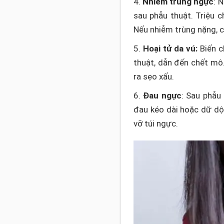
4.
Nhiễm trùng ngực
: 
sau phẫu thuật. Triệu 
Nếu nhiễm trùng nặng, c
5.
Hoại tử da vú:
Biến c
thuật, dẫn đến chết mô
ra sẹo xấu.
6.
Đau ngực
: Sau phẫu
đau kéo dài hoặc dữ dội
vỡ túi ngực.