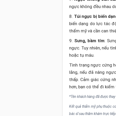
ngực không đều nhau do 
8.
Túi ngực bị biến dạ
biến dạng do lực tác đ
thẩm mỹ và cần can thiệ
9.
Sưng, bầm tím
: Sưn
ngực. Tuy nhiên, nếu tì
hoặc tụ máu.
Tình trạng ngực cứng h
lắng, nếu đã nâng ngực 
thấp. Cảm giác cứng nh
hơn, bạn có thể đi kiểm t
*Tên khách hàng đã được thay
Kết quả thẩm mỹ phụ thuộc cơ 
bác sĩ sau thăm khám trực tiếp