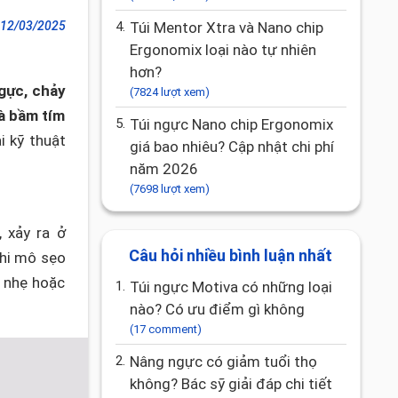
12/03/2025
4.
Túi Mentor Xtra và Nano chip
Ergonomix loại nào tự nhiên
hơn?
ngực, chảy
(7824 lượt xem)
và bầm tím
5.
Túi ngực Nano chip Ergonomix
i kỹ thuật
giá bao nhiêu? Cập nhật chi phí
năm 2026
(7698 lượt xem)
 xảy ra ở
Câu hỏi nhiều bình luận nhất
khi mô sẹo
 nhẹ hoặc
1.
Túi ngực Motiva có những loại
nào? Có ưu điểm gì không
(17 comment)
2.
Nâng ngực có giảm tuổi thọ
không? Bác sỹ giải đáp chi tiết