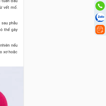
i tuần đầu
từ vết mổ.
 sau phẫu
có thể gây
 nhiên nếu
ao xơ hoặc