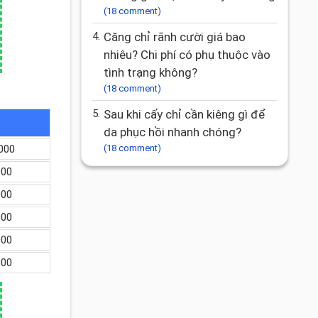
(18 comment)
4.
Căng chỉ rãnh cười giá bao
nhiêu? Chi phí có phụ thuộc vào
tình trạng không?
(18 comment)
5.
Sau khi cấy chỉ cần kiêng gì để
da phục hồi nhanh chóng?
000
(18 comment)
000
000
000
000
000