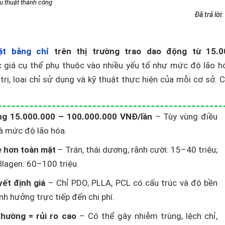
u thuật thành công
Đã trả lời:
t bằng chỉ
trên thị trường trao dao động từ 15.0
 giá cụ thể phụ thuộc vào nhiều yếu tố như mức độ lão h
 trị, loại chỉ sử dụng và kỹ thuật thực hiện của mỗi cơ sở. 
ng 15.000.000 – 100.000.000 VNĐ/lần
– Tùy vùng điều
 và mức độ lão hóa.
ẻ hơn toàn mặt
– Trán, thái dương, rãnh cười: 15–40 triệu;
llagen: 60–100 triệu.
yết định giá
– Chỉ PDO, PLLA, PCL có cấu trúc và độ bền
nh hưởng trực tiếp đến chi phí.
thường = rủi ro cao
– Có thể gây nhiễm trùng, lệch chỉ,