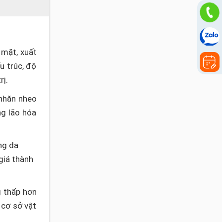
 mặt, xuất
u trúc, độ
rị.
 nhăn nheo
ng lão hóa
ng da
giá thành
g thấp hơn
 cơ sở vật