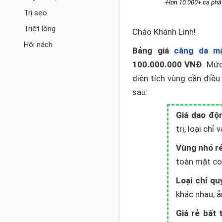
-Hơn 10.000+ ca phẫ
Trị sẹo
Triệt lông
Chào Khánh Linh!
Hôi nách
Bảng giá
căng da mặ
100.000.000 VNĐ
. Mức
diện tích vùng cần điều
sau:
Giá dao độ
trị, loại chỉ
Vùng nhỏ r
toàn mặt co
Loại chỉ qu
khác nhau, ả
Giá rẻ bất 