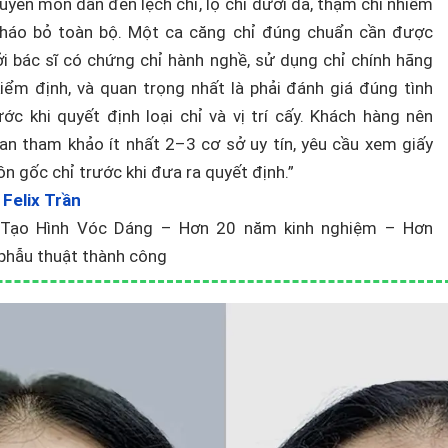
uyên môn dẫn đến lệch chỉ, lộ chỉ dưới da, thậm chí nhiễm
tháo bỏ toàn bộ. Một ca căng chỉ đúng chuẩn cần được
ởi bác sĩ có chứng chỉ hành nghề, sử dụng chỉ chính hãng
kiểm định, và quan trọng nhất là phải đánh giá đúng tình
ước khi quyết định loại chỉ và vị trí cấy. Khách hàng nên
ian tham khảo ít nhất 2–3 cơ sở uy tín, yêu cầu xem giấy
n gốc chỉ trước khi đưa ra quyết định.”
I
Felix Trần
 Tạo Hình Vóc Dáng – Hơn 20 năm kinh nghiệm – Hơn
phẫu thuật thành công