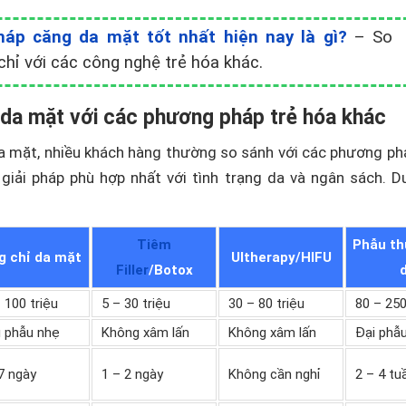
áp căng da mặt tốt nhất hiện nay là gì?
– So
chỉ với các công nghệ trẻ hóa khác.
 da mặt với các phương pháp trẻ hóa khác
da mặt, nhiều khách hàng thường so sánh với các phương ph
giải pháp phù hợp nhất với tình trạng da và ngân sách. D
Tiêm
Phẫu th
g chỉ da mặt
Ultherapy/HIFU
Filler
/Botox
 100 triệu
5 – 30 triệu
30 – 80 triệu
80 – 250
u phẫu nhẹ
Không xâm lấn
Không xâm lấn
Đại phẫ
7 ngày
1 – 2 ngày
Không cần nghỉ
2 – 4 tu