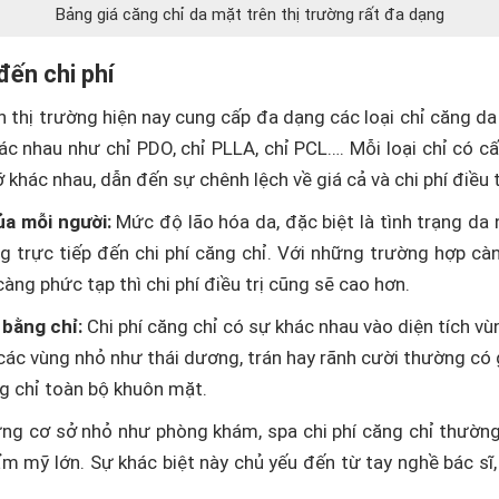
Bảng giá căng chỉ da mặt trên thị trường rất đa dạng
đến chi phí
 thị trường hiện nay cung cấp đa dạng các loại chỉ căng da
ác nhau như chỉ PDO, chỉ PLLA, chỉ PCL…. Mỗi loại chỉ có cấ
khác nhau, dẫn đến sự chênh lệch về giá cả và chi phí điều t
ủa mỗi người:
Mức độ lão hóa da, đặc biệt là tình trạng da
g trực tiếp đến chi phí căng chỉ. Với những trường hợp cà
càng phức tạp thì chi phí điều trị cũng sẽ cao hơn.
bằng chỉ:
Chi phí căng chỉ có sự khác nhau vào diện tích vù
 các vùng nhỏ như thái dương, trán hay rãnh cười thường có 
ng chỉ toàn bộ khuôn mặt.
g cơ sở nhỏ như phòng khám, spa chi phí căng chỉ thườn
ẩm mỹ lớn. Sự khác biệt này chủ yếu đến từ tay nghề bác sĩ,