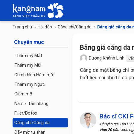
Trang chủ
Hỏi đáp
Căng chỉ/Căng da
Bảng giá căng da 
Chuyên mục
Bảng giá căng da 
Thẩm mỹ Mắt
Dương Khánh Linh
Că
Thẩm mỹ Mũi
Căng da mặt bằng chỉ b
Chỉnh hình Hàm mặt
biết liệu chi phí đó có 
Thẩm mỹ Ngực
Giảm mỡ
Nám - Tàn nhang
Filler/Botox
Bác sĩ CKI F
Căng chỉ/Căng da
-Chuyên gia Tạo Hìn
-Hơn 20 năm kinh n
Cấy mỡ tự thân