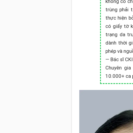
không có ch
trùng phải 
thực hiện b
có giấy tờ 
trạng da tr
dành thời g
phép và nguồ
— Bác sĩ CK
Chuyên gia
10.000+ ca 