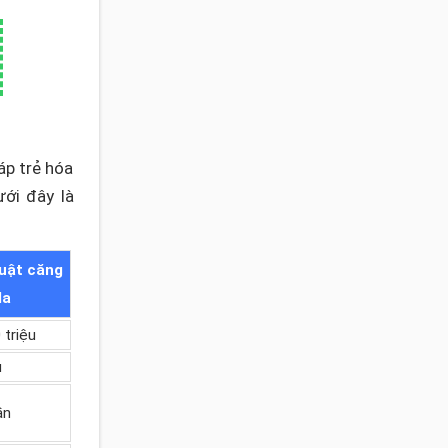
áp trẻ hóa
ưới đây là
uật căng
da
 triệu
u
ần