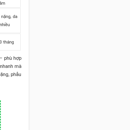
năm
 nặng, da
nhiều
3 tháng
 – phù hợp
n nhanh mà
nặng, phẫu