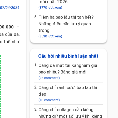
mới nhất 2026
07/04/2026
(3770 lượt xem)
5.
tiêm ha bao lâu thì tan hết?
Những điều cần lưu ý quan
00.000 –
trọng
óa của da,
(3530 lượt xem)
Cụ thể như
Câu hỏi nhiều bình luận nhất
1.
Căng da mặt tại Kangnam giá
bao nhiêu? Bảng giá mới
(22 comment)
2.
Căng chỉ rãnh cười bao lâu thì
đẹp
(18 comment)
3.
căng chỉ collagen cần kiêng
những gì? một số lưu ý khi kiêng