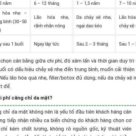
 2 năm
6 – 12 tháng
1 – 1,5 năm
7 – 10 
 hóa nhẹ –
Lão hóa nhẹ,
Da chảy xệ nhẹ,
Lão hóa
g bình (30–50
rãnh nhăn nông
ngại dao kéo
chảy xệ 
)
 sau 1 buổi
Ngay lập tức
Sau 2 – 3 tháng
Sau 1 – 
chọn cân bằng giữa chi phí, độ xâm lấn và thời gian duy trì
uổi có dấu hiệu chảy xệ nhẹ đến trung bình, muốn cải thiệ
Nếu lão hóa quá nhẹ, filler/botox đủ dùng; nếu da chảy xệ 
ệt để.
i phí căng chỉ da mặt?
ng chỉ da mặt không nên là yếu tố đầu tiên khách hàng cân
ừng tiếp nhận nhiều ca biến chứng do khách hàng chọn cơ
 chỉ kém chất lượng, không rõ nguồn gốc, kỹ thuật viên