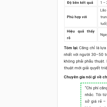
Độ bền kết quả
1 –
Lão
Phù hợp với
trun
tuổi
Hiệu quả thấy
Ngay
rõ
Tóm lại:
Căng chỉ là lựa 
nhất với người 30–50 t
không phải phẫu thuật. 
thuật mới giải quyết tri
Chuyên gia nói gì về ch
“Chi phí că
nhắc. Tôi t
sở giá rẻ –