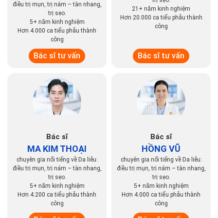
Bác sĩ
Thạc sĩ - Bác sĩ
TRẦN NGUYỄN HÀ
LÊ THỊ THỦY
chuyên gia nổi tiếng về Da liễu:
CHÂU
điều trị mụn, trị nám – tàn nhang,
chuyên gia nổi tiếng về Da liễu:
trị sẹo.
điều trị mụn, trị nám – tàn nhang,
21+ năm kinh nghiệm
trị sẹo.
Hơn 20.000 ca tiểu phẫu thành
5+ năm kinh nghiệm
công
Hơn 4.000 ca tiểu phẫu thành
công
Bác sĩ tư vấn
Bác sĩ tư vấn
Bác sĩ
Bác sĩ
MA KIM THOẠI
HỒNG VŨ
chuyên gia nổi tiếng về Da liễu:
chuyên gia nổi tiếng về Da liễu:
điều trị mụn, trị nám – tàn nhang,
điều trị mụn, trị nám – tàn nhang,