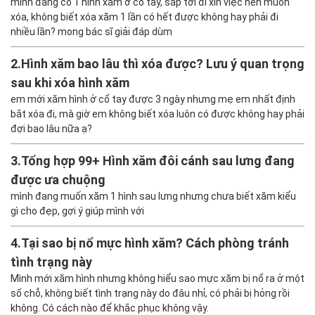
CÂU HỎI LIÊN QUAN
1.
Xóa hình xăm 1 lần có hết không? Lưu ý khi đi
xóa xăm
mình đang có 1 hình xăm ở cổ tay, sắp tới đi xin việc nên muốn
xóa, không biết xóa xăm 1 lần có hết được không hay phải đi
nhiều lần? mong bác sĩ giải đáp dùm
2.
Hình xăm bao lâu thì xóa được? Lưu ý quan trọng
sau khi xóa hình xăm
em mới xăm hình ở cổ tay được 3 ngày nhưng mẹ em nhất định
bắt xóa đi, mà giờ em không biết xóa luôn có được không hay phải
đợi bao lâu nữa ạ?
3.
Tổng hợp 99+ Hình xăm đôi cánh sau lưng đang
được ưa chuộng
mình đang muốn xăm 1 hình sau lưng nhưng chưa biết xăm kiểu
gì cho đẹp, gợi ý giúp mình với
4.
Tại sao bị nổ mực hình xăm? Cách phòng tránh