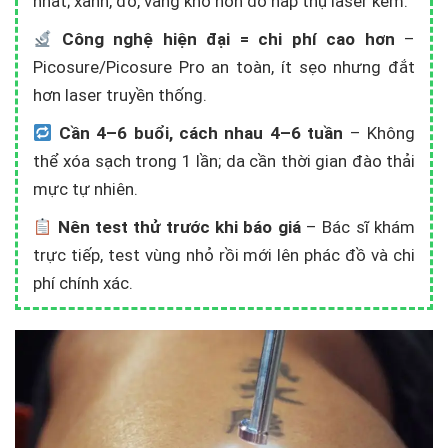
nhất; xanh, đỏ, vàng khó hơn do hấp thụ laser kém.
Công nghệ hiện đại = chi phí cao hơn
–
Picosure/Picosure Pro an toàn, ít sẹo nhưng đắt
hơn laser truyền thống.
Cần 4–6 buổi, cách nhau 4–6 tuần
– Không
thể xóa sạch trong 1 lần; da cần thời gian đào thải
mực tự nhiên.
Nên test thử trước khi báo giá
– Bác sĩ khám
trực tiếp, test vùng nhỏ rồi mới lên phác đồ và chi
phí chính xác.