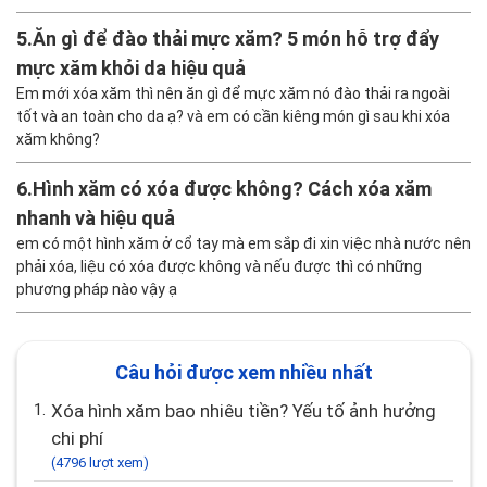
tình trạng này
Mình mới xăm hình nhưng không hiểu sao mực xăm bị nổ ra ở một
số chỗ, không biết tình trạng này do đâu nhỉ, có phải bị hỏng rồi
không. Có cách nào để khắc phục không vậy.
5.
Ăn gì để đào thải mực xăm? 5 món hỗ trợ đẩy
mực xăm khỏi da hiệu quả
Em mới xóa xăm thì nên ăn gì để mực xăm nó đào thải ra ngoài
tốt và an toàn cho da ạ? và em có cần kiêng món gì sau khi xóa
xăm không?
6.
Hình xăm có xóa được không? Cách xóa xăm
nhanh và hiệu quả
em có một hình xăm ở cổ tay mà em sắp đi xin việc nhà nước nên
phải xóa, liệu có xóa được không và nếu được thì có những
phương pháp nào vậy ạ
Câu hỏi được xem nhiều nhất