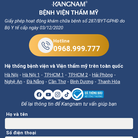
Giấy phép hoạt động khám chữa bệnh số 287/BYT-GPHĐ do
Bộ Y tế cấp ngày 03/12/2020
Hotline
0968.999.777
Hệ thống bệnh viện và Viện thẩm mỹ trên toàn quốc
Hà Nội
-
Hà Nội 1
-
TP.HCM 1
-
TP.HCM 2
-
Hải Phòng
-
Nghệ An
-
Đà Nẵng
-
Cần Thơ
-
Bình Dương
-
Thanh Hóa
Để lại thông tin để Kangnam tư vấn giúp bạn