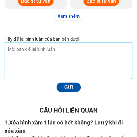
trị sẹo.
trị sẹo.
5+ năm kinh nghiệm
5+ năm kinh nghiệm
Hơn 4.200 ca tiểu phẫu thành
Hơn 4.000 ca tiểu phẫu thành
công
công
Bác sĩ tư vấn
Bác sĩ tư vấn
Xem thêm
Hãy để lại bình luận của bạn bên dưới!
GỬI