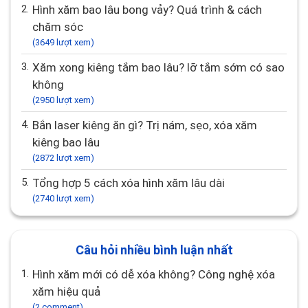
1.
Xóa hình xăm bao nhiêu tiền? Yếu tố ảnh hưởng
chi phí
(4796 lượt xem)
2.
Hình xăm bao lâu bong vảy? Quá trình & cách
chăm sóc
(3649 lượt xem)
3.
Xăm xong kiêng tắm bao lâu? lỡ tắm sớm có sao
không
(2950 lượt xem)
4.
Bắn laser kiêng ăn gì? Trị nám, sẹo, xóa xăm
kiêng bao lâu
(2872 lượt xem)
5.
Tổng hợp 5 cách xóa hình xăm lâu dài
(2740 lượt xem)