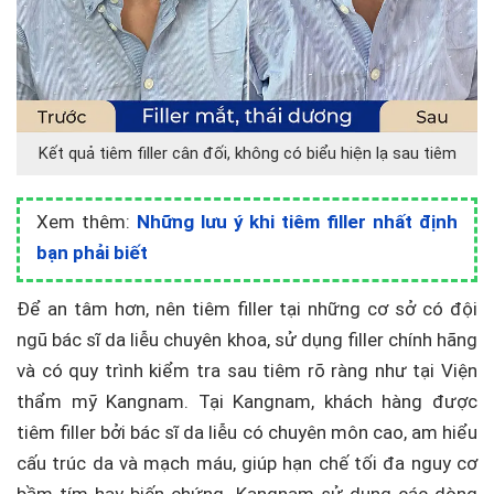
Kết quả tiêm filler cân đối, không có biểu hiện lạ sau tiêm
Xem thêm:
Những lưu ý khi tiêm filler nhất định
bạn phải biết
Để an tâm hơn, nên tiêm filler tại những cơ sở có đội
ngũ bác sĩ da liễu chuyên khoa, sử dụng filler chính hãng
và có quy trình kiểm tra sau tiêm rõ ràng như tại Viện
thẩm mỹ Kangnam. Tại Kangnam, khách hàng được
tiêm filler bởi bác sĩ da liễu có chuyên môn cao, am hiểu
cấu trúc da và mạch máu, giúp hạn chế tối đa nguy cơ