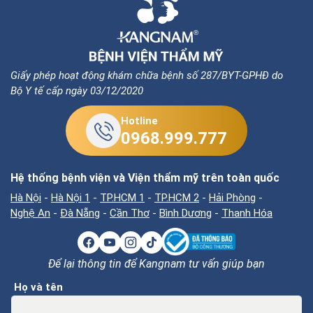
Giấy phép hoạt động khám chữa bệnh số 287/BYT-GPHĐ do
Bộ Y tế cấp ngày 03/12/2020
Hotline
0968.999.777
Hệ thống bệnh viện và Viện thẩm mỹ trên toàn quốc
Hà Nội
-
Hà Nội 1
-
TP.HCM 1
-
TP.HCM 2
-
Hải Phòng
-
Nghệ An
-
Đà Nẵng
-
Cần Thơ
-
Bình Dương
-
Thanh Hóa
Để lại thông tin để Kangnam tư vấn giúp bạn
Họ và tên