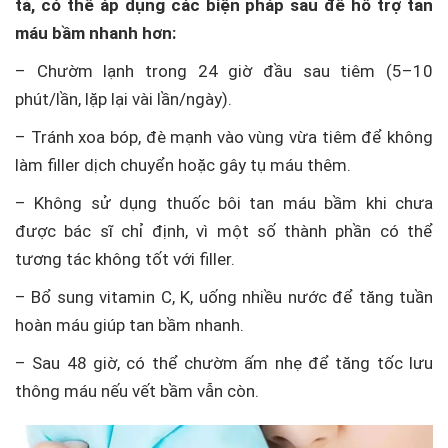
tả, có thể áp dụng các biện pháp sau để hỗ trợ tan
máu bầm nhanh hơn:
– Chườm lạnh trong 24 giờ đầu sau tiêm (5–10
phút/lần, lặp lại vài lần/ngày).
– Tránh xoa bóp, đè mạnh vào vùng vừa tiêm để không
làm filler dịch chuyển hoặc gây tụ máu thêm.
– Không sử dụng thuốc bôi tan máu bầm khi chưa
được bác sĩ chỉ định, vì một số thành phần có thể
tương tác không tốt với filler.
– Bổ sung vitamin C, K, uống nhiều nước để tăng tuần
hoàn máu giúp tan bầm nhanh.
– Sau 48 giờ, có thể chườm ấm nhẹ để tăng tốc lưu
thông máu nếu vết bầm vẫn còn.