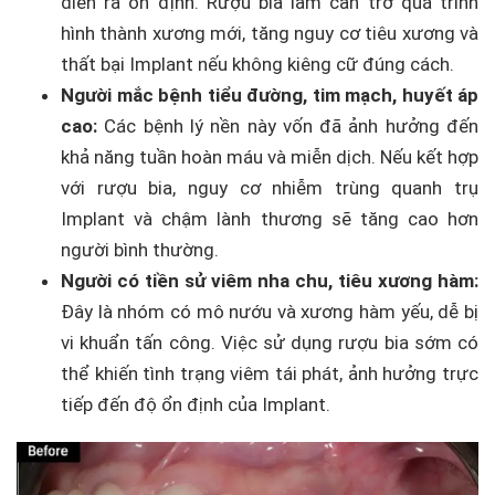
diễn ra ổn định. Rượu bia làm cản trở quá trình
hình thành xương mới, tăng nguy cơ tiêu xương và
thất bại Implant nếu không kiêng cữ đúng cách.
Người mắc bệnh tiểu đường, tim mạch, huyết áp
cao:
Các bệnh lý nền này vốn đã ảnh hưởng đến
khả năng tuần hoàn máu và miễn dịch. Nếu kết hợp
với rượu bia, nguy cơ nhiễm trùng quanh trụ
Implant và chậm lành thương sẽ tăng cao hơn
người bình thường.
Người có tiền sử viêm nha chu, tiêu xương hàm:
Đây là nhóm có mô nướu và xương hàm yếu, dễ bị
vi khuẩn tấn công. Việc sử dụng rượu bia sớm có
thể khiến tình trạng viêm tái phát, ảnh hưởng trực
tiếp đến độ ổn định của Implant.