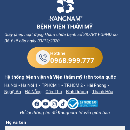
Giấy phép hoạt động khám chữa bệnh số 287/BYT-GPHĐ do
Bộ Y tế cấp ngày 03/12/2020
Hotline
0968.999.777
Hệ thống bệnh viện và Viện thẩm mỹ trên toàn quốc
Hà Nội
-
Hà Nội 1
-
TP.HCM 1
-
TP.HCM 2
-
Hải Phòng
-
Nghệ An
-
Đà Nẵng
-
Cần Thơ
-
Bình Dương
-
Thanh Hóa
Để lại thông tin để Kangnam tư vấn giúp bạn
Họ và tên