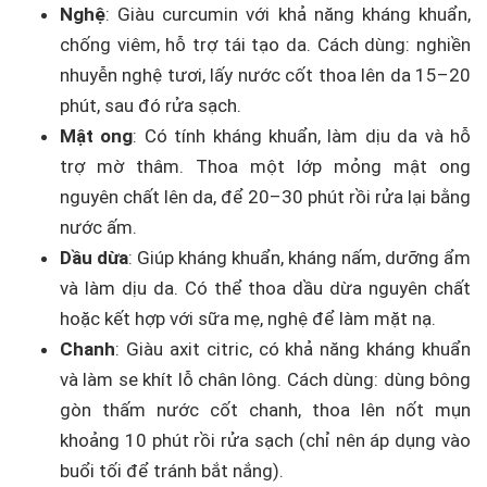
Nghệ
: Giàu curcumin với khả năng kháng khuẩn,
chống viêm, hỗ trợ tái tạo da. Cách dùng: nghiền
nhuyễn nghệ tươi, lấy nước cốt thoa lên da 15–20
phút, sau đó rửa sạch.
Mật ong
: Có tính kháng khuẩn, làm dịu da và hỗ
trợ mờ thâm. Thoa một lớp mỏng mật ong
nguyên chất lên da, để 20–30 phút rồi rửa lại bằng
nước ấm.
Dầu dừa
: Giúp kháng khuẩn, kháng nấm, dưỡng ẩm
và làm dịu da. Có thể thoa dầu dừa nguyên chất
hoặc kết hợp với sữa mẹ, nghệ để làm mặt nạ.
Chanh
: Giàu axit citric, có khả năng kháng khuẩn
và làm se khít lỗ chân lông. Cách dùng: dùng bông
gòn thấm nước cốt chanh, thoa lên nốt mụn
khoảng 10 phút rồi rửa sạch (chỉ nên áp dụng vào
buổi tối để tránh bắt nắng).