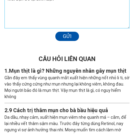
GỬI
CÂU HỎI LIÊN QUAN
1.
Mụn thịt là gì? Những nguyên nhân gây mụn thịt
Gần đây em thấy vùng quanh mắt xuất hiện những nốt nhỏ li ti, sờ
vào thấy cứng cứng như mụn nhưng lại không viêm, không đau.
Mọi người bảo đó là mụn thịt. Vậy mụn thịt là gì, có nguy hiểm
không
2.
9 Cách trị thâm mụn cho bà bầu hiệu quả
Da dầu, nhạy cảm, xuất hiện mụn viêm nhẹ quanh má – cằm, để
lại nhiều vết thâm sậm màu. Trước đây từng dùng Retinol, nay
ngưng vì sợ ảnh hưởng thai nhi. Mong muốn tìm cách làm mờ