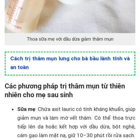
Thoa sữa mẹ với dầu dừa giảm thâm mụn
Cách trị thâm mụn lưng cho bà bầu lành tính và
an toàn
Các phương pháp trị thâm mụn từ thiên
nhiên cho mẹ sau sinh
Sữa mẹ
: Chứa axit lauric có tính kháng khuẩn, giúp
giảm mụn và làm mờ vết thâm. Có thể thoa trực
tiếp lên da hoặc kết hợp với dầu dừa, bột nghệ,
cám gạo làm mặt nạ, giữ 10–30 phút rồi rửa sạch.