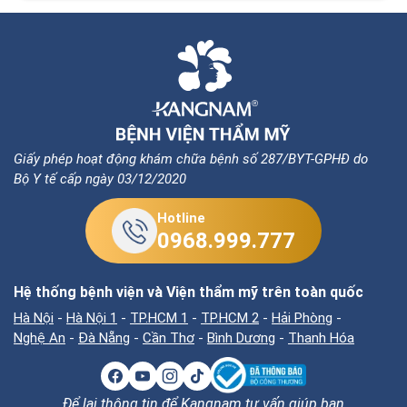
Giấy phép hoạt động khám chữa bệnh số 287/BYT-GPHĐ do
Bộ Y tế cấp ngày 03/12/2020
Hotline
0968.999.777
Hệ thống bệnh viện và Viện thẩm mỹ trên toàn quốc
Hà Nội
-
Hà Nội 1
-
TP.HCM 1
-
TP.HCM 2
-
Hải Phòng
-
Nghệ An
-
Đà Nẵng
-
Cần Thơ
-
Bình Dương
-
Thanh Hóa
Để lại thông tin để Kangnam tư vấn giúp bạn