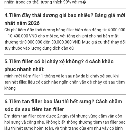
nhiên trong cơ thể, tương thích 99% với m�
4.
Tiêm đầy thái dương giá bao nhiêu? Bảng giá mới
nhất năm 2026
Chi phí tiêm đầy thái dương bằng filler hiện dao động từ 4.000.000
– 10.400.000 VNĐ cho mỗi cc, với tổng chi phí cho hai bên mặt
thường từ 8.000.000 đến 30.000.000 VNĐ. Mức giá cụ thể thay đổi
tùy thuộc vào lượng dung dịch cần dù
5.
Tiêm filler có bị chảy xệ không? 4 cách khắc
phục nhanh nhất
mình mới tiêm filler 1 tháng và lo sau này da bị chảy xệ sau khi
tan hết filler, liệu có cách nào ngăn chặn vấn đề chảy xệ sau tiêm
không
6.
Tiêm tan filler bao lâu thì hết sưng? Cách chăm
sóc da sau tiêm tan filler
Em tiêm tan filler cằm được 2 ngày rồi nhưng vùng cằm vẫn còn
hơi sưng và căng nhẹ. Không biết thông thường tiêm tan filler bao
lâu thì hết sưng hoàn toàn, và tình trạng của em như vậy có bình