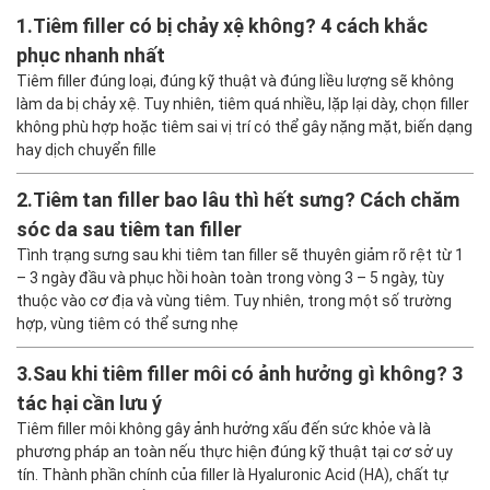
1.
Tiêm filler có bị chảy xệ không? 4 cách khắc
phục nhanh nhất
Tiêm filler đúng loại, đúng kỹ thuật và đúng liều lượng sẽ không
làm da bị chảy xệ. Tuy nhiên, tiêm quá nhiều, lặp lại dày, chọn filler
không phù hợp hoặc tiêm sai vị trí có thể gây nặng mặt, biến dạng
hay dịch chuyển fille
2.
Tiêm tan filler bao lâu thì hết sưng? Cách chăm
sóc da sau tiêm tan filler
Tình trạng sưng sau khi tiêm tan filler sẽ thuyên giảm rõ rệt từ 1
– 3 ngày đầu và phục hồi hoàn toàn trong vòng 3 – 5 ngày, tùy
thuộc vào cơ địa và vùng tiêm. Tuy nhiên, trong một số trường
hợp, vùng tiêm có thể sưng nhẹ
3.
Sau khi tiêm filler môi có ảnh hưởng gì không? 3
tác hại cần lưu ý
Tiêm filler môi không gây ảnh hưởng xấu đến sức khỏe và là
phương pháp an toàn nếu thực hiện đúng kỹ thuật tại cơ sở uy
tín. Thành phần chính của filler là Hyaluronic Acid (HA), chất tự