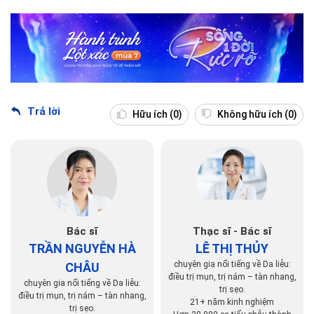
Trả lời
Hữu ích
(0)
Không hữu ích
(0)
Bác sĩ
Thạc sĩ - Bác sĩ
TRẦN NGUYỄN HÀ
LÊ THỊ THỦY
chuyên gia nổi tiếng về Da liễu:
CHÂU
điều trị mụn, trị nám – tàn nhang,
chuyên gia nổi tiếng về Da liễu:
trị sẹo.
điều trị mụn, trị nám – tàn nhang,
21+ năm kinh nghiệm
trị sẹo.