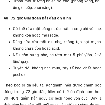
Tránh môi trường nhiệt độ cao (phòng xông, nấu
ăn gần bếp, phơi nắng).
48–72 giờ: Giai đoạn bắt đầu ổn định
Có thể rửa mặt bằng nước mát, nhưng chỉ vỗ nhẹ,
không xoa hoặc massage.
Dùng sữa rửa mặt dịu nhẹ, không tạo bọt mạnh,
không chứa cồn hoặc acid.
Nếu còn sưng nhẹ, chườm mát 5 phút/lần, 2–3
lần/ngày.
Tuyệt đối không nặn mụn, tẩy tế bào chết hoặc
peel da.
Theo bác sĩ da liễu tại Kangnam, nếu được chăm sóc
đúng trong 72 giờ đầu, filler có thể ổn định sớm hơn
30–40%, giảm hẳn nguy cơ lệch hoặc vón cục. Đây là
thời gian bạn cần ‘giữ mũi sạch và khô’ như vùng da sau