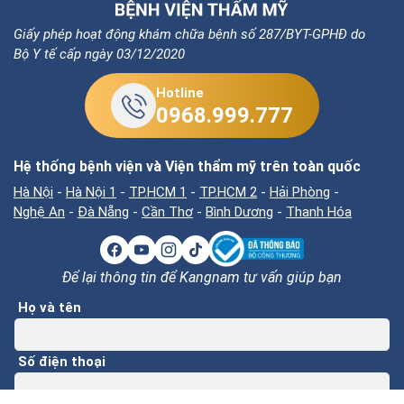
Giấy phép hoạt động khám chữa bệnh số 287/BYT-GPHĐ do
Bộ Y tế cấp ngày 03/12/2020
Hotline
0968.999.777
Hệ thống bệnh viện và Viện thẩm mỹ trên toàn quốc
Hà Nội
-
Hà Nội 1
-
TP.HCM 1
-
TP.HCM 2
-
Hải Phòng
-
Nghệ An
-
Đà Nẵng
-
Cần Thơ
-
Bình Dương
-
Thanh Hóa
Để lại thông tin để Kangnam tư vấn giúp bạn
Họ và tên
Số điện thoại