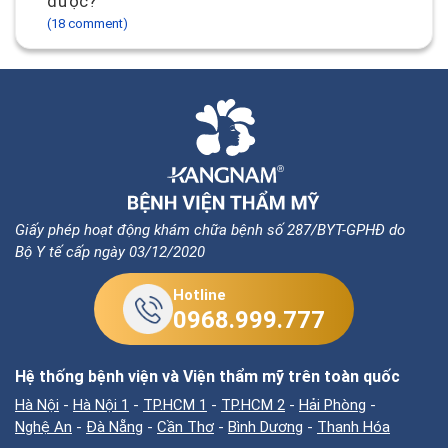
được?
(18 comment)
Giấy phép hoạt động khám chữa bệnh số 287/BYT-GPHĐ do
Bộ Y tế cấp ngày 03/12/2020
Hotline
0968.999.777
Hệ thống bệnh viện và Viện thẩm mỹ trên toàn quốc
Hà Nội
-
Hà Nội 1
-
TP.HCM 1
-
TP.HCM 2
-
Hải Phòng
-
Nghệ An
-
Đà Nẵng
-
Cần Thơ
-
Bình Dương
-
Thanh Hóa