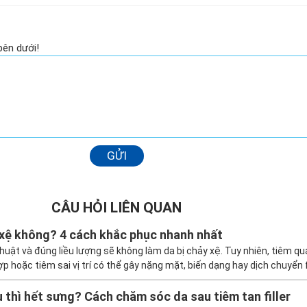
bên dưới!
GỬI
CÂU HỎI LIÊN QUAN
y xệ không? 4 cách khắc phục nhanh nhất
 thuật và đúng liều lượng sẽ không làm da bị chảy xệ. Tuy nhiên, tiêm quá
hợp hoặc tiêm sai vị trí có thể gây nặng mặt, biến dạng hay dịch chuyển f
âu thì hết sưng? Cách chăm sóc da sau tiêm tan filler