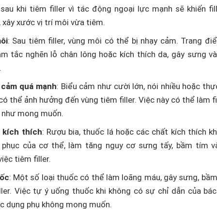
sau khi tiêm filler vì tác động ngoại lực mạnh sẽ khiến fill
xây xước vị trí môi vừa tiêm.
ôi
: Sau tiêm filler, vùng môi có thể bị nhạy cảm. Trang đ
àm tắc nghẽn lỗ chân lông hoặc kích thích da, gây sưng v
.
u cảm quá mạnh
: Biểu cảm như cười lớn, nói nhiều hoặc thự
ó thể ảnh hưởng đến vùng tiêm filler. Việc này có thể làm fi
p như mong muốn.
 kích thích
: Rượu bia, thuốc lá hoặc các chất kích thích k
 phục của cơ thể, làm tăng nguy cơ sưng tấy, bầm tím v
ệc tiêm filler.
uốc
: Một số loại thuốc có thể làm loãng máu, gây sưng, bầ
iller. Việc tự ý uống thuốc khi không có sự chỉ dẫn của bác
tác dụng phụ không mong muốn.