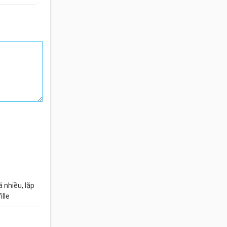
 nhiều, lặp
ille