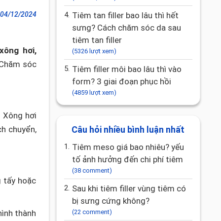
04/12/2024
4.
Tiêm tan filler bao lâu thì hết
sưng? Cách chăm sóc da sau
tiêm tan filler
xông hơi,
(5326 lượt xem)
Chăm sóc
5.
Tiêm filler môi bao lâu thì vào
form? 3 giai đoạn phục hồi
(4859 lượt xem)
. Xông hơi
ch chuyển,
Câu hỏi nhiều bình luận nhất
1.
Tiêm meso giá bao nhiêu? yếu
tố ảnh hưởng đến chi phí tiêm
(38 comment)
g tấy hoặc
2.
Sau khi tiêm filler vùng tiêm có
bị sưng cứng không?
hình thành
(22 comment)