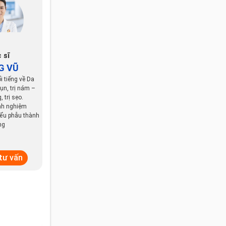
 sĩ
G VŨ
i tiếng về Da
mụn, trị nám –
 trị sẹo.
nh nghiệm
iểu phẫu thành
ng
 tư vấn