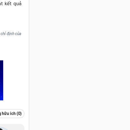
ạt kết quả
chỉ định của
 hữu ích
(0)