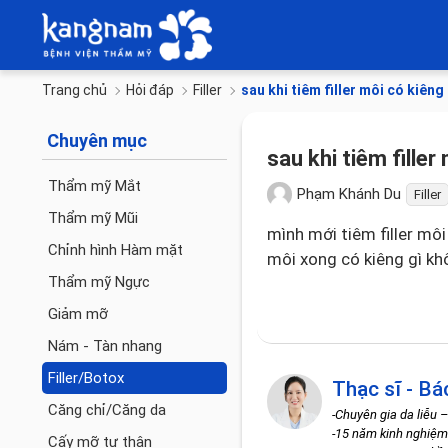
Trang chủ
Hỏi đáp
Filler
sau khi tiêm filler môi có kiêng
Chuyên mục
sau khi tiêm fille
Thẩm mỹ Mắt
Phạm Khánh Du
Filler
Thẩm mỹ Mũi
mình mới tiêm filler môi
Chỉnh hình Hàm mặt
môi xong có kiêng gì kh
Thẩm mỹ Ngực
Giảm mỡ
Nám - Tàn nhang
Filler/Botox
Thạc sĩ - Bá
Căng chỉ/Căng da
-Chuyên gia da liễu 
-15 năm kinh nghiệm
Cấy mỡ tự thân