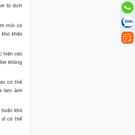
er bị dịch
iểm môi có
à khó khăn
c hiện các
ller không
hác có thể
à làm ảnh
m hoặc khó
 sĩ có thể