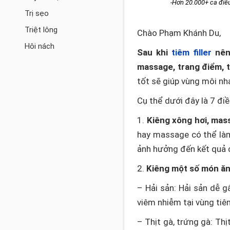
-Hơn 20.000+ ca điều
Trị sẹo
Triệt lông
Chào Phạm Khánh Du,
Hôi nách
Sau khi
tiêm filler
nên 
massage, trang điểm, 
tốt sẽ giúp vùng môi nh
Cụ thể dưới đây là 7 điề
1.
Kiêng xông hơi, mas
hay massage có thể làm 
ảnh hưởng đến kết quả 
2.
Kiêng một số món ăn s
– Hải sản: Hải sản dễ g
viêm nhiễm tại vùng tiê
– Thịt gà, trứng gà: Th