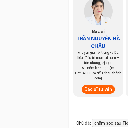
Bác sĩ
TRẦN NGUYỄN HÀ
CHÂU
chuyên gia nổi tiếng về Da
liễu: điều trị mụn, trị nám –
tàn nhang, trị sẹo.
5+ năm kinh nghiệm
Hơn 4.000 ca tiểu phẫu thành
công
Bác sĩ tư vấn
Chủ đề:
chăm soc sau Tiêm