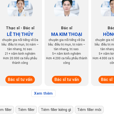
Thạc sĩ - Bác sĩ
Bác sĩ
Bác
LÊ THỊ THỦY
MA KIM THOẠI
HỒN
chuyên gia nổi tiếng về Da
chuyên gia nổi tiếng về Da
chuyên gia nổ
liễu: điều trị mụn, trị nám –
liễu: điều trị mụn, trị nám –
liễu: điều trị 
tàn nhang, trị sẹo.
tàn nhang, trị sẹo.
tàn nhang,
21+ năm kinh nghiệm
5+ năm kinh nghiệm
5+ năm ki
Hơn 20.000 ca tiểu phẫu
Hơn 4.200 ca tiểu phẫu thành
Hơn 4.000 ca t
thành công
công
cô
Bác sĩ tư vấn
Bác sĩ tư vấn
Bác sĩ
Xem thêm
 filler
Tiêm filler
Tiêm filler kiêng gì
Tiêm filler môi