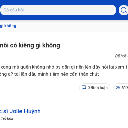
 gì không
r môi có kiêng gì không
Đã hỏi:
 xong mà quên không nhớ bs dặn gì nên lên đây hỏi lại xem ti
ông ạ? tại lần đầu mình tiêm nên cẩn thận chút
0 Bình luận
617
c sĩ Jolie Huỳnh
– Trẻ hóa