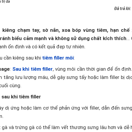
 trị da
Đã trả lời:
kiêng chạm tay, sờ nắn, xoa bóp vùng tiêm, hạn chế 
tránh biểu cảm mạnh và không sử dụng chất kích thích
… 
anh ổn định và có kết quả đẹp tự nhiên.
u cần kiêng sau khi
tiêm filler môi
:
sage
:
Sau khi tiêm filler
, vùng môi cần thời gian để ổn định
tăng lưu lượng máu, dễ gây sưng tấy hoặc làm filler bị dị
cuối cùng.
au khi tiêm filler
ây dị ứng hoặc làm cơ thể phản ứng với filler, dẫn đến sưn
m.
ịt gà và trứng gà có thể làm vết thương sưng lâu hơn và dễ 