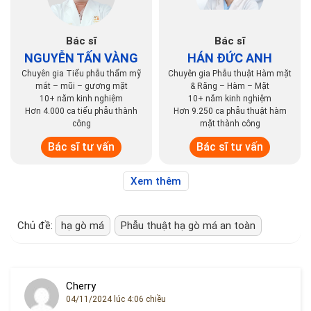
Bác sĩ
Bác sĩ
NGUYỄN TẤN VÀNG
HÁN ĐỨC ANH
Chuyên gia Tiểu phẫu thẩm mỹ
Chuyên gia Phẫu thuật Hàm mặt
mắt – mũi – gương mặt
& Răng – Hàm – Mặt
10+ năm kinh nghiệm
10+ năm kinh nghiệm
Hơn 4.000 ca tiểu phẫu thành
Hơn 9.250 ca phẫu thuật hàm
công
mặt thành công
Bác sĩ tư vấn
Bác sĩ tư vấn
Xem thêm
Chủ đề:
hạ gò má
Phẫu thuật hạ gò má an toàn
Cherry
04/11/2024 lúc 4:06 chiều