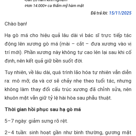
-Hơn 14.000+ ca thẩm mỹ hàm mặt
Đã trả lời:
15/11/2025
Chào bạn!
Hạ gò má cho hiệu quả lâu dài vì bác sĩ trực tiếp tác
động lên xương gò má (mài – cắt – đưa xương vào vị
trí mới). Phần xương này không tự cao lên lại sau khi cố
định, nên kết quả giữ bền suốt đời.
Tuy nhiên, về lâu dài, quá trình lão hóa tự nhiên vẫn diễn
ra: mô mỡ, da và cơ sẽ chảy nhẹ theo tuổi tác, nhưng
không làm thay đổi cấu trúc xương đã chỉnh sửa, nên
khuôn mặt vẫn giữ tỷ lệ hài hòa sau phẫu thuật.
Thời gian hồi phục sau hạ gò má
5–7 ngày: giảm sưng rõ rệt.
2–4 tuần: sinh hoạt gần như bình thường, gương mặt