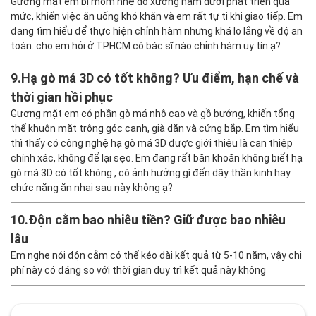
Gương mặt em bị móm nhẹ do xương hàm dưới phát triển quá
mức, khiến việc ăn uống khó khăn và em rất tự ti khi giao tiếp. Em
đang tìm hiểu để thực hiện chỉnh hàm nhưng khá lo lắng về độ an
toàn. cho em hỏi ở TPHCM có bác sĩ nào chỉnh hàm uy tín ạ?
9.
Hạ gò má 3D có tốt không? Ưu điểm, hạn chế và
thời gian hồi phục
Gương mặt em có phần gò má nhô cao và gồ bướng, khiến tổng
thể khuôn mặt trông góc cạnh, già dặn và cứng bắp. Em tìm hiểu
thì thấy có công nghệ hạ gò má 3D được giới thiệu là can thiệp
chính xác, không để lại sẹo. Em đang rất băn khoăn không biết hạ
gò má 3D có tốt không , có ảnh hưởng gì đến dây thần kinh hay
chức năng ăn nhai sau này không ạ?
10.
Độn cằm bao nhiêu tiền? Giữ được bao nhiêu
lâu
Em nghe nói độn cằm có thể kéo dài kết quả từ 5-10 năm, vậy chi
phí này có đáng so với thời gian duy trì kết quả này không