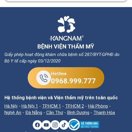
Giấy phép hoạt động khám chữa bệnh số 287/BYT-GPHĐ do
Bộ Y tế cấp ngày 03/12/2020
Hotline
0968.999.777
Hệ thống bệnh viện và Viện thẩm mỹ trên toàn quốc
Hà Nội
-
Hà Nội 1
-
TP.HCM 1
-
TP.HCM 2
-
Hải Phòng
-
Nghệ An
-
Đà Nẵng
-
Cần Thơ
-
Bình Dương
-
Thanh Hóa