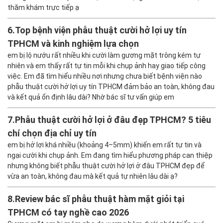
thăm khám trực tiếp ạ
6.
Top bệnh viện phẫu thuật cười hở lợi uy tín
TPHCM và kinh nghiệm lựa chọn
em bị lộ nướu rất nhiều khi cười làm gương mặt trông kém tự
nhiên và em thấy rất tự tin mỗi khi chụp ảnh hay giao tiếp công
việc. Em đã tìm hiểu nhiều nơi nhưng chưa biết bệnh viện nào
phẫu thuật cười hở lợi uy tín TPHCM đảm bảo an toàn, không đau
và kết quả ổn định lâu dài? Nhờ bác sĩ tư vấn giúp em
7.
Phẫu thuật cười hở lợi ở đâu đẹp TPHCM? 5 tiêu
chí chọn địa chỉ uy tín
em bị hở lợi khá nhiều (khoảng 4–5mm) khiến em rất tự tin và
ngại cười khi chụp ảnh. Em đang tìm hiểu phương pháp can thiệp
nhưng không biết phẫu thuật cười hở lợi ở đâu TPHCM đẹp để
vừa an toàn, không đau mà kết quả tự nhiên lâu dài ạ?
8.
Review bác sĩ phẫu thuật hàm mặt giỏi tại
TPHCM có tay nghề cao 2026