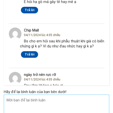
E hỏi hạ gò má gây tê hay mê ạ
Trả lời
Chip Mall
04/11/2024 lúc 4:05 chiều
Bs cho em hỏi sau khi phẫu thuật khi già có biến
chứng gì k ạ? Ví dụ như đau nhức hay gì k ạ?
Trả lời
ngày trở nên rực rỡ
04/11/2024 lúc 4:05 chiều
Đau lắm không ạ bác ơi
Hãy để lại bình luận của bạn bên dưới!
Trả lời