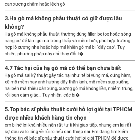
can xương chậm hoặc lệch gò
3.
Hạ gò má không phẫu thuật có giữ được lâu
không?
Hạ gò má không phẫu thuật thường dùng filler, botox hoặc sóng
nâng cơ để làm gò má trông thấp và mềm hơn, phù hợp trường
hợp lộ xương nhẹ hoặc hóp má khiến gò má bị “đẩy cao”. Tuy
nhiên, phương pháp này chỉ thay đổi t�
4.
7 Tác hại của hạ gò má có thể bạn chưa biết
Hạ gò má sai kỹ thuật gây tác hại như: tê bì vùng má, cứng hàm,
xệ mô mềm hay ảnh hưởng dây thần kinh, mô mềm sụp xuống,
hai bên má thiếu cân xứng, xương gò má không liền, nhiễm trùng,
rối loạn cảm giác… Tuy nhiên, các bi�
5.
Top bác sĩ phẫu thuật cười hở lợi giỏi tại TPHCM
được nhiều khách hàng tin chọn
em bị hở lợi khá nhiều nên rất tự ti khi giao tiếp, nhưng em lại rất
sợ đau và lo lắng về rủi ro nếu can thiệp sai. Em đang tìm kiếm
thông tin về bác sĩ phẫu thuật cười hở lợi giỏi TPHCM để được