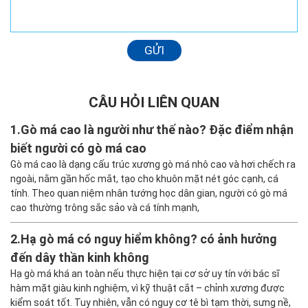
GỬI
CÂU HỎI LIÊN QUAN
1.
Gò má cao là người như thế nào? Đặc điểm nhận
biết người có gò má cao
Gò má cao là dạng cấu trúc xương gò má nhô cao và hơi chếch ra
ngoài, nằm gần hốc mắt, tạo cho khuôn mặt nét góc cạnh, cá
tính. Theo quan niệm nhân tướng học dân gian, người có gò má
cao thường trông sắc sảo và cá tính mạnh,
2.
Hạ gò má có nguy hiểm không? có ảnh hưởng
đến dây thần kinh không
Hạ gò má khá an toàn nếu thực hiện tại cơ sở uy tín với bác sĩ
hàm mặt giàu kinh nghiệm, vì kỹ thuật cắt – chỉnh xương được
kiểm soát tốt. Tuy nhiên, vẫn có nguy cơ tê bì tạm thời, sưng nề,