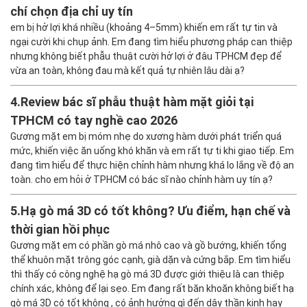
chí chọn địa chỉ uy tín
em bị hở lợi khá nhiều (khoảng 4–5mm) khiến em rất tự tin và
ngại cười khi chụp ảnh. Em đang tìm hiểu phương pháp can thiệp
nhưng không biết phẫu thuật cười hở lợi ở đâu TPHCM đẹp để
vừa an toàn, không đau mà kết quả tự nhiên lâu dài ạ?
4.
Review bác sĩ phẫu thuật hàm mặt giỏi tại
TPHCM có tay nghề cao 2026
Gương mặt em bị móm nhẹ do xương hàm dưới phát triển quá
mức, khiến việc ăn uống khó khăn và em rất tự ti khi giao tiếp. Em
đang tìm hiểu để thực hiện chỉnh hàm nhưng khá lo lắng về độ an
toàn. cho em hỏi ở TPHCM có bác sĩ nào chỉnh hàm uy tín ạ?
5.
Hạ gò má 3D có tốt không? Ưu điểm, hạn chế và
thời gian hồi phục
Gương mặt em có phần gò má nhô cao và gồ bướng, khiến tổng
thể khuôn mặt trông góc cạnh, già dặn và cứng bắp. Em tìm hiểu
thì thấy có công nghệ hạ gò má 3D được giới thiệu là can thiệp
chính xác, không để lại sẹo. Em đang rất băn khoăn không biết hạ
gò má 3D có tốt không , có ảnh hưởng gì đến dây thần kinh hay