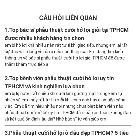
CÂU HỎI LIÊN QUAN
1.
Top bác sĩ phẫu thuật cười hở lợi giỏi tại TPHCM
được nhiều khách hàng tin chọn
em bị hở lợi khá nhiều nên rất tự ti khi giao tiếp, nhưng em lại rất
sợ đau và lo lắng về rủi ro nếu can thiệp sai. Em đang tìm kiếm
thông tin về bác sĩ phẫu thuật cười hở lợi giỏi TPHCM để được
thăm khám trực tiếp ạ
2.
Top bệnh viện phẫu thuật cười hở lợi uy tín
TPHCM và kinh nghiệm lựa chọn
em bị lộ nướu rất nhiều khi cười làm gương mặt trông kém tự
nhiên và em thấy rất tự tin mỗi khi chụp ảnh hay giao tiếp công
việc. Em đã tìm hiểu nhiều nơi nhưng chưa biết bệnh viện nào
phẫu thuật cười hở lợi uy tín TPHCM đảm bảo an toàn, không đau
và kết quả ổn định lâu dài? Nhờ bác sĩ tư vấn giúp em
3.
Phẫu thuật cười hở lợi ở đâu đẹp TPHCM? 5 tiêu