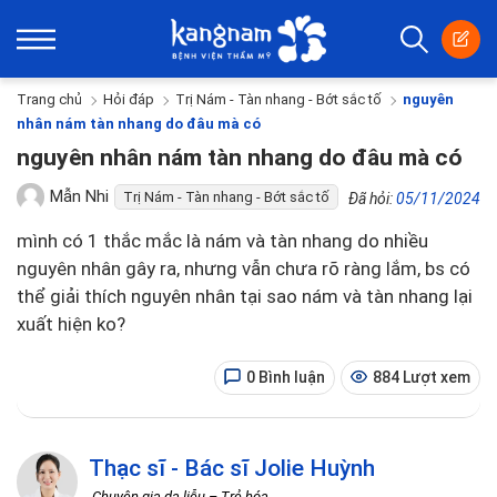
Trang chủ
Hỏi đáp
Trị Nám - Tàn nhang - Bớt sắc tố
nguyên
nhân nám tàn nhang do đâu mà có
nguyên nhân nám tàn nhang do đâu mà có
Mẫn Nhi
Trị Nám - Tàn nhang - Bớt sắc tố
Đã hỏi:
05/11/2024
mình có 1 thắc mắc là nám và tàn nhang do nhiều
nguyên nhân gây ra, nhưng vẫn chưa rõ ràng lắm, bs có
thể giải thích nguyên nhân tại sao nám và tàn nhang lại
xuất hiện ko?
0 Bình luận
884 Lượt xem
Thạc sĩ - Bác sĩ Jolie Huỳnh
-Chuyên gia da liễu – Trẻ hóa