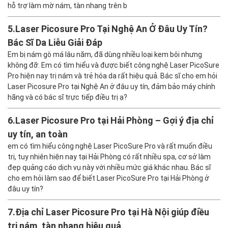
hỗ trợ làm mờ nám, tàn nhang trên b
5.
Laser Picosure Pro Tại Nghệ An Ở Đâu Uy Tín?
Bác Sĩ Da Liễu Giải Đáp
Em bị nám gò má lâu năm, đã dùng nhiều loại kem bôi nhưng
không đỡ. Em có tìm hiểu và được biết công nghệ Laser PicoSure
Pro hiện nay trị nám và trẻ hóa da rất hiệu quả. Bác sĩ cho em hỏi
Laser Picosure Pro tại Nghệ An ở đâu uy tín, đảm bảo máy chính
hãng và có bác sĩ trực tiếp điều trị ạ?
6.
Laser Picosure Pro tại Hải Phòng – Gợi ý địa chỉ
uy tín, an toàn
em có tìm hiểu công nghệ Laser PicoSure Pro và rất muốn điều
trị, tuy nhiên hiện nay tại Hải Phòng có rất nhiều spa, cơ sở làm
đẹp quảng cáo dịch vụ này với nhiều mức giá khác nhau. Bác sĩ
cho em hỏi làm sao để biết Laser PicoSure Pro tại Hải Phòng ở
đâu uy tín?
7.
Địa chỉ Laser Picosure Pro tại Hà Nội giúp điều
trị nám, tàn nhang hiệu quả