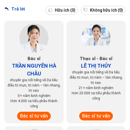
Trả lời
Hữu ích
(0)
Không hữu ích
(0)
Bác sĩ
Thạc sĩ - Bác sĩ
TRẦN NGUYỄN HÀ
LÊ THỊ THỦY
chuyên gia nổi tiếng về Da liễu:
CHÂU
điều trị mụn, trị nám – tàn nhang,
chuyên gia nổi tiếng về Da liễu:
trị sẹo.
điều trị mụn, trị nám – tàn nhang,
21+ năm kinh nghiệm
trị sẹo.
Hơn 20.000 ca tiểu phẫu thành
5+ năm kinh nghiệm
công
Hơn 4.000 ca tiểu phẫu thành
công
Bác sĩ tư vấn
Bác sĩ tư vấn