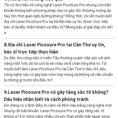
Tôi có tìm hiểu về công nghệ Laser PicoSure Pro nhưng còn băn
khoăn không biết phương pháp này có gây tổn thương, mỏng da
hay tốn thời gian nghỉ dưỡng không? Đồng thời, tôi rất muốn biết
địa chỉ Laser PicoSure Pro tại Hà Nội nào uy tín, được trực tiếp
bác sĩ da liễu thăm khám và điều trị? Mong bác sĩ giải đáp chi tiết
ạ
8.
Địa chỉ Laser Picosure Pro tại Cần Thơ uy tín,
bác sĩ trực tiếp thực hiện
Do đặc thù công việc ở miền Tây thường xuyên tiếp xúc với ánh
nắng mặt trời, da tôi còn bị xỉn màu và lỗ chân lông khá to. Tôi
muốn biết làm Laser PicoSure Pro tại Cần Thơ ở đâu tốt, liệu
công nghệ này có gây bào mòn hay mỏng da không và cần chuẩn
bị những gì trước khi điều trị?
9.
Laser Picosure Pro có gây tăng sắc tố không?
Dấu hiệu nhận biết và cách phòng tránh
em đang có ý định điều trị nám và đốm nâu bằng công nghệ mới
nhưng rất băn khoăn: Laser Picosure Pro có gây tăng sắc tố
không ạ? Em từng nghe nhiều chị em than phiền bắn laser xong