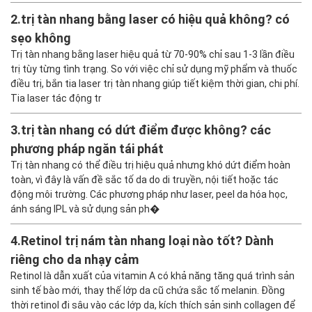
2.
trị tàn nhang bằng laser có hiệu quả không? có
sẹo không
Trị tàn nhang bằng laser hiệu quả từ 70-90% chỉ sau 1-3 lần điều
trị tùy từng tình trạng. So với việc chỉ sử dụng mỹ phẩm và thuốc
điều trị, bắn tia laser trị tàn nhang giúp tiết kiệm thời gian, chi phí.
Tia laser tác động tr
3.
trị tàn nhang có dứt điểm được không? các
phương pháp ngăn tái phát
Trị tàn nhang có thể điều trị hiệu quả nhưng khó dứt điểm hoàn
toàn, vì đây là vấn đề sắc tố da do di truyền, nội tiết hoặc tác
động môi trường. Các phương pháp như laser, peel da hóa học,
ánh sáng IPL và sử dụng sản ph�
4.
Retinol trị nám tàn nhang loại nào tốt? Dành
riêng cho da nhạy cảm
Retinol là dẫn xuất của vitamin A có khả năng tăng quá trình sản
sinh tế bào mới, thay thế lớp da cũ chứa sắc tố melanin. Đồng
thời retinol đi sâu vào các lớp da, kích thích sản sinh collagen để