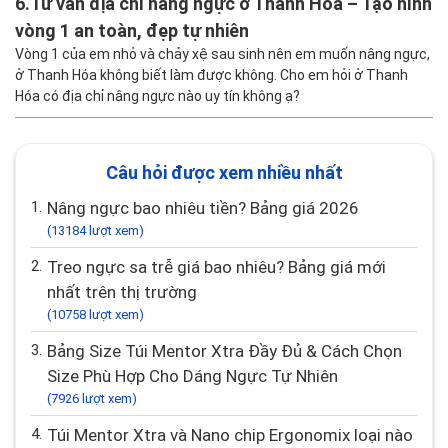
6.
Tư vấn địa chỉ nâng ngực ở Thanh Hóa – Tạo hình
vòng 1 an toàn, đẹp tự nhiên
Vòng 1 của em nhỏ và chảy xệ sau sinh nên em muốn nâng ngực,
ở Thanh Hóa không biết làm được không. Cho em hỏi ở Thanh
Hóa có địa chỉ nâng ngực nào uy tín không ạ?
Câu hỏi được xem nhiều nhất
1.
Nâng ngực bao nhiêu tiền? Bảng giá 2026
(13184 lượt xem)
2.
Treo ngực sa trễ giá bao nhiêu? Bảng giá mới
nhất trên thị trường
(10758 lượt xem)
3.
Bảng Size Túi Mentor Xtra Đầy Đủ & Cách Chọn
Size Phù Hợp Cho Dáng Ngực Tự Nhiên
(7926 lượt xem)
4.
Túi Mentor Xtra và Nano chip Ergonomix loại nào