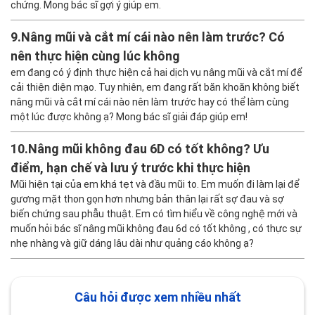
dáng mũi tự nhiên của em khá thấp, đầu mũi hơi to bè khiến tổng
thể gương mặt trông thiếu thanh thoát. Em đang tìm hiểu
phương pháp tạo dáng S Line mềm mại nhưng chưa biết nâng
mũi S Line ở đâu đẹp Hà Nội đảm bảo an toàn, không lo biến
chứng. Mong bác sĩ gợi ý giúp em.
9.
Nâng mũi và cắt mí cái nào nên làm trước? Có
nên thực hiện cùng lúc không
em đang có ý định thực hiện cả hai dịch vụ nâng mũi và cắt mí để
cải thiện diện mạo. Tuy nhiên, em đang rất băn khoăn không biết
nâng mũi và cắt mí cái nào nên làm trước hay có thể làm cùng
một lúc được không ạ? Mong bác sĩ giải đáp giúp em!
10.
Nâng mũi không đau 6D có tốt không? Ưu
điểm, hạn chế và lưu ý trước khi thực hiện
Mũi hiện tại của em khá tẹt và đầu mũi to. Em muốn đi làm lại để
gương mặt thon gọn hơn nhưng bản thân lại rất sợ đau và sợ
biến chứng sau phẫu thuật. Em có tìm hiểu về công nghệ mới và
muốn hỏi bác sĩ nâng mũi không đau 6d có tốt không , có thực sự
nhẹ nhàng và giữ dáng lâu dài như quảng cáo không ạ?