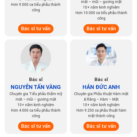
Bác sĩ
Thạc sĩ - Bác sĩ
PHÍ HIỀN HỮU
NGUYỄN XUÂN
Chuyên gia Tiểu phẫu thẩm mỹ
TRƯỜNG
mắt – mũi – gương mặt
Chuyên gia Tiểu phẫu thẩm mỹ
15+ năm kinh nghiệm
mắt – mũi – gương mặt
Hơn 9.000 ca tiểu phẫu thành
10+ năm kinh nghiệm
công
Hơn 10.000 ca tiểu phẫu thành
công
Bác sĩ tư vấn
Bác sĩ tư vấn
Bác sĩ
Bác sĩ
NGUYỄN TẤN VÀNG
HÁN ĐỨC ANH
Chuyên gia Tiểu phẫu thẩm mỹ
Chuyên gia Phẫu thuật Hàm mặt
mắt – mũi – gương mặt
& Răng – Hàm – Mặt
10+ năm kinh nghiệm
10+ năm kinh nghiệm