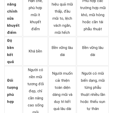
Hạn chế,
Phù hợp các
năng
hiệu quả mũi
phù hợp
trường hợp mũi
chỉnh
thấp, đầu
mũi ít
khó, mũi hỏng
sửa
mũi to, lệch
khuyết
hoặc cần tái
khuyết
vách ngăn,
điểm
phẫu thuật
điểm
mũi hếch
Độ
bền
Bền vững lâu
Bền vững lâu
Khá bền
kết
dài
dài
quả
Người có
Người muốn
Người có mũi
nền mũi
Đối
cải thiện
biến dạng, mũi
tương đối
tượng
toàn diện
từng phẫu
đẹp, chỉ
phù
dáng mũi và
thuật nhiều lần
cần nâng
hợp
duy trì kết
hoặc thiếu sụn
cao sống
quả lâu dài
tự thân
mũi