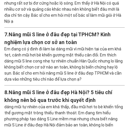
6.
Top 3 Bác sĩ nâng mũi S Line giỏi tại Hà Nội được
khách hàng đánh giá cao
Em muốn làm dáng mũi S Line tự nhiên, mềm mại chuẩn Á Đông
nhưng rất sợ bị đơ cứng hoặc lộ sóng. Em thấy ở Hà Nội có quá
nhiều cơ sở và quảng cáo khác nhau nên không biết đâu mới là
địa chỉ tin cậy. Bác sĩ cho em hỏi một số bác sĩ làm mũi giỏi ở Hà
Nội ạ
7.
Nâng mũi S line ở đâu đẹp tại TPHCM? Kinh
nghiệm lựa chọn cơ sở an toàn
Em đang có ý định đi làm lại dáng mũi vì mũi hiện tại của em khá
tẹt, cánh mũi hơi bè khiến gương mặt thiếu cân đối. Em thích
dáng mũi S line cong nhẹ tự nhiên chuẩn Hàn Quốc nhưng lo lắng
không biết chọn cơ sở nào an toàn, không bị biến chứng hay lộ
sụn. Bác sĩ cho em hỏi nâng mũi S line ở đâu đẹp TPHCM và cần
dựa vào những tiêu chí nào để lựa chọn ạ?
8.
Nâng mũi S line ở đâu đẹp Hà Nội? 5 tiêu chí
không nên bỏ qua trước khi quyết định