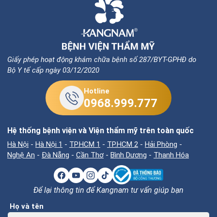
(36 comment)
Giấy phép hoạt động khám chữa bệnh số 287/BYT-GPHĐ do
Bộ Y tế cấp ngày 03/12/2020
Hotline
0968.999.777
Hệ thống bệnh viện và Viện thẩm mỹ trên toàn quốc
Hà Nội
-
Hà Nội 1
-
TP.HCM 1
-
TP.HCM 2
-
Hải Phòng
-
Nghệ An
-
Đà Nẵng
-
Cần Thơ
-
Bình Dương
-
Thanh Hóa