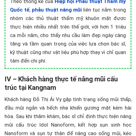
Theo thống kê của
Hiệp hội Phẫu thuật Thẩm mỹ
Quốc tế
,
phẫu thuật nâng mũi
liên tục nằm trong
nhóm các thủ thuật thẩm mỹ khuôn mặt được
thực hiện nhiều nhất trên thế giới, với hơn 1 triệu
ca mỗi năm, cho thấy nhu cầu làm đẹp ngày càng
tăng và tầm quan trọng của việc lựa chọn bác sĩ,
kỹ thuật cũng như vật liệu phù hợp thay vì chỉ quan
tâm đến chi phí.
IV – Khách hàng thực tế nâng mũi cấu
trúc tại Kangnam
Khách hàng Đỗ Thị Ái Vy gặp tình trạng sống mũi thấp,
đầu mũi ngắn và hếch nhẹ khiến gương mặt kém hài
hòa. Sau khi thăm khám, bác sĩ chỉ định thực hiện nâng
mũi cấu trúc Idol Nanoform, kết hợp sụn sinh học
Nanoform và sụn tự thân để nâng cao sống mũi, kéo