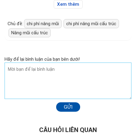
Hơn 4.000 ca tiểu phẫu thành
Hơn 9.250 ca phẫu thuật hàm
công
mặt thành công
Bác sĩ tư vấn
Bác sĩ tư vấn
Xem thêm
Chủ đề:
chi phí nâng mũi
chi phí nâng mũi cấu trúc
Nâng mũi cấu trúc
Hãy để lại bình luận của bạn bên dưới!