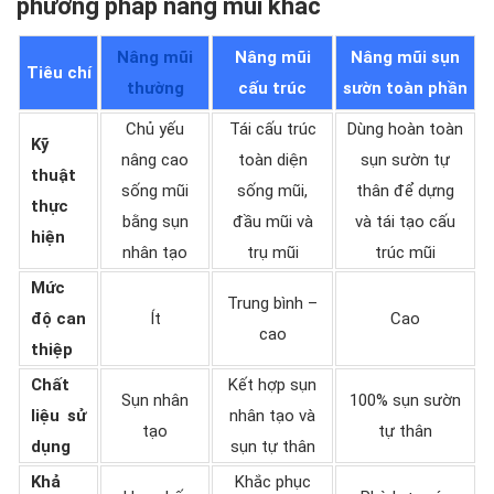
phương pháp nâng mũi khác
Nâng mũi
Nâng mũi
Nâng mũi sụn
Tiêu chí
thường
cấu trúc
sườn toàn phần
Chủ yếu
Tái cấu trúc
Dùng hoàn toàn
Kỹ
nâng cao
toàn diện
sụn sườn tự
thuật
sống mũi
sống mũi,
thân để dựng
thực
bằng sụn
đầu mũi và
và tái tạo cấu
hiện
nhân tạo
trụ mũi
trúc mũi
Mức
Trung bình –
độ can
Ít
Cao
cao
thiệp
Chất
Kết hợp sụn
Sụn nhân
100% sụn sườn
liệu sử
nhân tạo và
tạo
tự thân
dụng
sụn tự thân
Khả
Khắc phục