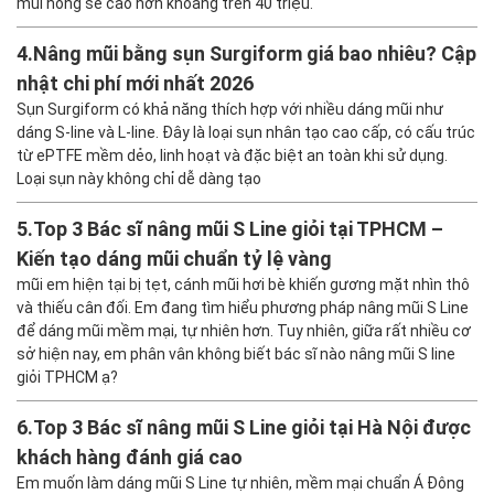
Vì sao chênh lệch
Hiện nay, giá sửa mũi dao động từ 22.400.000 – 88.200.000 VNĐ.
Các ca sửa mũi cơ bản thường có mức thấp khoảng từ 20 triệu
đồng, trong khi nâng mũi cấu trúc, dùng sụn tự thân hoặc sửa
mũi hỏng sẽ cao hơn khoảng trên 40 triệu.
4.
Nâng mũi bằng sụn Surgiform giá bao nhiêu? Cập
nhật chi phí mới nhất 2026
Sụn Surgiform có khả năng thích hợp với nhiều dáng mũi như
dáng S-line và L-line. Đây là loại sụn nhân tạo cao cấp, có cấu trúc
từ ePTFE mềm dẻo, linh hoạt và đặc biệt an toàn khi sử dụng.
Loại sụn này không chỉ dễ dàng tạo
5.
Top 3 Bác sĩ nâng mũi S Line giỏi tại TPHCM –
Kiến tạo dáng mũi chuẩn tỷ lệ vàng
mũi em hiện tại bị tẹt, cánh mũi hơi bè khiến gương mặt nhìn thô
và thiếu cân đối. Em đang tìm hiểu phương pháp nâng mũi S Line
để dáng mũi mềm mại, tự nhiên hơn. Tuy nhiên, giữa rất nhiều cơ
sở hiện nay, em phân vân không biết bác sĩ nào nâng mũi S line
giỏi TPHCM ạ?