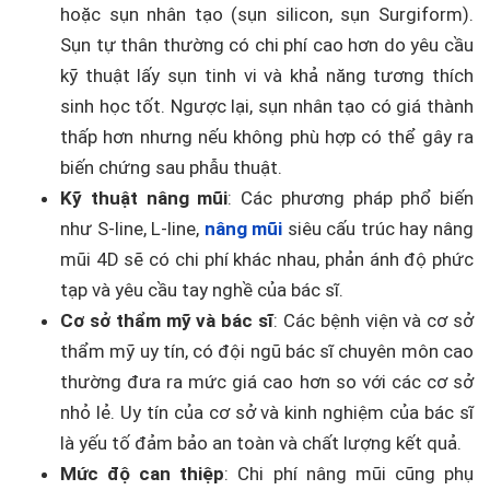
hoặc sụn nhân tạo (sụn silicon, sụn Surgiform).
Sụn tự thân thường có chi phí cao hơn do yêu cầu
kỹ thuật lấy sụn tinh vi và khả năng tương thích
sinh học tốt. Ngược lại, sụn nhân tạo có giá thành
thấp hơn nhưng nếu không phù hợp có thể gây ra
biến chứng sau phẫu thuật.
Kỹ thuật nâng mũi
: Các phương pháp phổ biến
như S-line, L-line,
nâng mũi
siêu cấu trúc hay nâng
mũi 4D sẽ có chi phí khác nhau, phản ánh độ phức
tạp và yêu cầu tay nghề của bác sĩ.
Cơ sở thẩm mỹ và bác sĩ
: Các bệnh viện và cơ sở
thẩm mỹ uy tín, có đội ngũ bác sĩ chuyên môn cao
thường đưa ra mức giá cao hơn so với các cơ sở
nhỏ lẻ. Uy tín của cơ sở và kinh nghiệm của bác sĩ
là yếu tố đảm bảo an toàn và chất lượng kết quả.
Mức độ can thiệp
: Chi phí nâng mũi cũng phụ