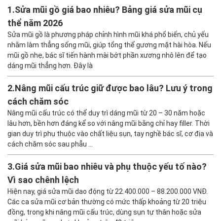
GỬI
CÂU HỎI LIÊN QUAN
1.
Sửa mũi gồ giá bao nhiêu? Bảng giá sửa mũi cụ
thể năm 2026
Sửa mũi gồ là phương pháp chỉnh hình mũi khá phổ biến, chủ yếu
nhằm làm thẳng sống mũi, giúp tổng thể gương mặt hài hòa. Nếu
mũi gồ nhẹ, bác sĩ tiến hành mài bớt phần xương nhô lên để tạo
dáng mũi thẳng hơn. Đây là
2.
Nâng mũi cấu trúc giữ được bao lâu? Lưu ý trong
cách chăm sóc
Nâng mũi cấu trúc có thể duy trì dáng mũi từ 20 – 30 năm hoặc
lâu hơn, bền hơn đáng kể so với nâng mũi bằng chỉ hay filler. Thời
gian duy trì phụ thuộc vào chất liệu sụn, tay nghề bác sĩ, cơ địa và
cách chăm sóc sau phẫu ...
3.
Giá sửa mũi bao nhiêu và phụ thuộc yếu tố nào?