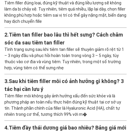
Tiêm filler đúng loại, đúng kỹ thuật và đúng liều lượng sẽ không
làm da bị chảy xệ. Tuy nhiên, tiêm quá nhiều, lặp lại dày, chọn filler
không phù hợp hoặc tiêm sai vị trí có thể gây nặng mặt, biến dạng
hay dịch chuyển fille
2.
Tiêm tan filler bao lâu thì hết sưng? Cách chăm
sóc da sau tiêm tan filler
Tình trạng sưng sau khi tiêm tan filler sẽ thuyên giảm rõ rệt từ 1
– 3 ngày đầu và phục hồi hoàn toàn trong vòng 3 – 5 ngày, tùy
thuộc vào cơ địa và vùng tiêm. Tuy nhiên, trong một số trường
hợp, vùng tiêm có thể sưng nhẹ
3.
Sau khi tiêm filler môi có ảnh hưởng gì không? 3
tác hại cần lưu ý
Tiêm filler môi không gây ảnh hưởng xấu đến sức khỏe và là
phương pháp an toàn nếu thực hiện đúng kỹ thuật tại cơ sở uy
tín. Thành phần chính của filler là Hyaluronic Acid (HA), chất tự
nhiên trong cơ thể, tương thích 99% với m�
4.
Tiêm đầy thái dương giá bao nhiêu? Bảng giá mới