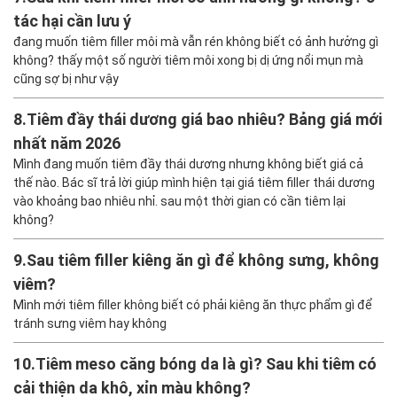
tác hại cần lưu ý
đang muốn tiêm filler môi mà vẫn rén không biết có ảnh hưởng gì
không? thấy một số người tiêm môi xong bị dị ứng nổi mụn mà
cũng sợ bị như vậy
8.
Tiêm đầy thái dương giá bao nhiêu? Bảng giá mới
nhất năm 2026
Mình đang muốn tiêm đầy thái dương nhưng không biết giá cả
thế nào. Bác sĩ trả lời giúp mình hiện tại giá tiêm filler thái dương
vào khoảng bao nhiêu nhỉ. sau một thời gian có cần tiêm lại
không?
9.
Sau tiêm filler kiêng ăn gì để không sưng, không
viêm?
Mình mới tiêm filler không biết có phải kiêng ăn thực phẩm gì để
tránh sưng viêm hay không
10.
Tiêm meso căng bóng da là gì? Sau khi tiêm có
cải thiện da khô, xỉn màu không?