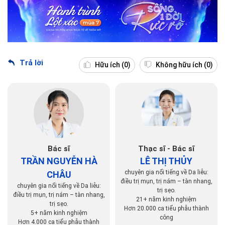
Trả lời
Hữu ích
(0)
Không hữu ích
(0)
Bác sĩ
Thạc sĩ - Bác sĩ
TRẦN NGUYỄN HÀ
LÊ THỊ THỦY
chuyên gia nổi tiếng về Da liễu:
CHÂU
điều trị mụn, trị nám – tàn nhang,
chuyên gia nổi tiếng về Da liễu:
trị sẹo.
điều trị mụn, trị nám – tàn nhang,
21+ năm kinh nghiệm
trị sẹo.
Hơn 20.000 ca tiểu phẫu thành
5+ năm kinh nghiệm
công
Hơn 4.000 ca tiểu phẫu thành