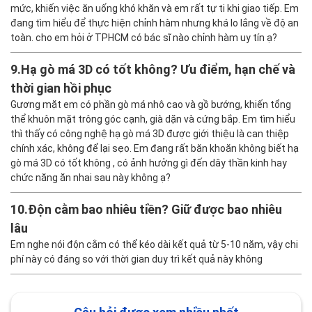
mức, khiến việc ăn uống khó khăn và em rất tự ti khi giao tiếp. Em
đang tìm hiểu để thực hiện chỉnh hàm nhưng khá lo lắng về độ an
toàn. cho em hỏi ở TPHCM có bác sĩ nào chỉnh hàm uy tín ạ?
9.
Hạ gò má 3D có tốt không? Ưu điểm, hạn chế và
thời gian hồi phục
Gương mặt em có phần gò má nhô cao và gồ bướng, khiến tổng
thể khuôn mặt trông góc cạnh, già dặn và cứng bắp. Em tìm hiểu
thì thấy có công nghệ hạ gò má 3D được giới thiệu là can thiệp
chính xác, không để lại sẹo. Em đang rất băn khoăn không biết hạ
gò má 3D có tốt không , có ảnh hưởng gì đến dây thần kinh hay
chức năng ăn nhai sau này không ạ?
10.
Độn cằm bao nhiêu tiền? Giữ được bao nhiêu
lâu
Em nghe nói độn cằm có thể kéo dài kết quả từ 5-10 năm, vậy chi
phí này có đáng so với thời gian duy trì kết quả này không