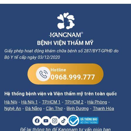
Giấy phép hoạt động khám chữa bệnh số 287/BYT-GPHĐ do
Bộ Y tế cấp ngày 03/12/2020
Hotline
0968.999.777
Hệ thống bệnh viện và Viện thẩm mỹ trên toàn quốc
Hà Nội
-
Hà Nội 1
-
TP.HCM 1
-
TP.HCM 2
-
Hải Phòng
-
Nghệ An
-
Đà Nẵng
-
Cần Thơ
-
Bình Dương
-
Thanh Hóa
Để lại thông tin để Kangnam tư vấn giúp bạn