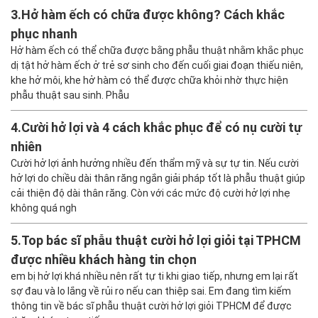
3.
Hở hàm ếch có chữa được không? Cách khắc
phục nhanh
Hở hàm ếch có thể chữa được bằng phẫu thuật nhằm khắc phục
dị tật hở hàm ếch ở trẻ sơ sinh cho đến cuối giai đoạn thiếu niên,
khe hở môi, khe hở hàm có thể được chữa khỏi nhờ thực hiện
phẫu thuật sau sinh. Phẫu
4.
Cười hở lợi và 4 cách khắc phục để có nụ cười tự
nhiên
Cười hở lợi ảnh hưởng nhiều đến thẩm mỹ và sự tự tin. Nếu cười
hở lợi do chiều dài thân răng ngắn giải pháp tốt là phẫu thuật giúp
cải thiện độ dài thân răng. Còn với các mức độ cười hở lợi nhẹ
không quá ngh
5.
Top bác sĩ phẫu thuật cười hở lợi giỏi tại TPHCM
được nhiều khách hàng tin chọn
em bị hở lợi khá nhiều nên rất tự ti khi giao tiếp, nhưng em lại rất
sợ đau và lo lắng về rủi ro nếu can thiệp sai. Em đang tìm kiếm
thông tin về bác sĩ phẫu thuật cười hở lợi giỏi TPHCM để được