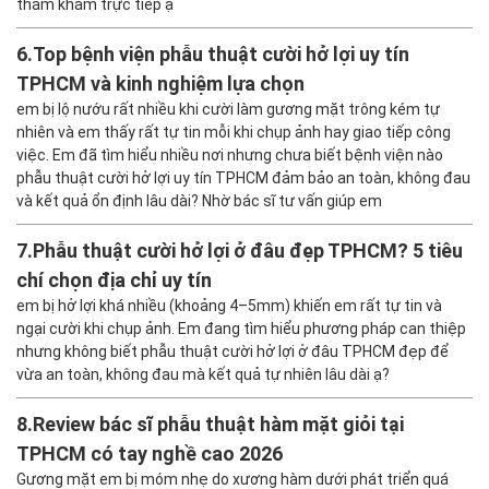
thăm khám trực tiếp ạ
6.
Top bệnh viện phẫu thuật cười hở lợi uy tín
TPHCM và kinh nghiệm lựa chọn
em bị lộ nướu rất nhiều khi cười làm gương mặt trông kém tự
nhiên và em thấy rất tự tin mỗi khi chụp ảnh hay giao tiếp công
việc. Em đã tìm hiểu nhiều nơi nhưng chưa biết bệnh viện nào
phẫu thuật cười hở lợi uy tín TPHCM đảm bảo an toàn, không đau
và kết quả ổn định lâu dài? Nhờ bác sĩ tư vấn giúp em
7.
Phẫu thuật cười hở lợi ở đâu đẹp TPHCM? 5 tiêu
chí chọn địa chỉ uy tín
em bị hở lợi khá nhiều (khoảng 4–5mm) khiến em rất tự tin và
ngại cười khi chụp ảnh. Em đang tìm hiểu phương pháp can thiệp
nhưng không biết phẫu thuật cười hở lợi ở đâu TPHCM đẹp để
vừa an toàn, không đau mà kết quả tự nhiên lâu dài ạ?
8.
Review bác sĩ phẫu thuật hàm mặt giỏi tại
TPHCM có tay nghề cao 2026
Gương mặt em bị móm nhẹ do xương hàm dưới phát triển quá