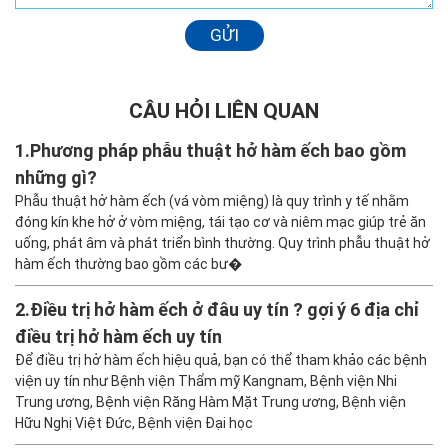
GỬI
CÂU HỎI LIÊN QUAN
1.
Phương pháp phẫu thuật hở hàm ếch bao gồm
những gì?
Phẫu thuật hở hàm ếch (vá vòm miệng) là quy trình y tế nhằm
đóng kín khe hở ở vòm miệng, tái tạo cơ và niêm mạc giúp trẻ ăn
uống, phát âm và phát triển bình thường. Quy trình phẫu thuật hở
hàm ếch thường bao gồm các bư�
2.
Điều trị hở hàm ếch ở đâu uy tín ? gợi ý 6 địa chỉ
điều trị hở hàm ếch uy tín
Để điều trị hở hàm ếch hiệu quả, bạn có thể tham khảo các bệnh
viện uy tín như Bệnh viện Thẩm mỹ Kangnam, Bệnh viện Nhi
Trung ương, Bệnh viện Răng Hàm Mặt Trung ương, Bệnh viện
Hữu Nghị Việt Đức, Bệnh viện Đại học