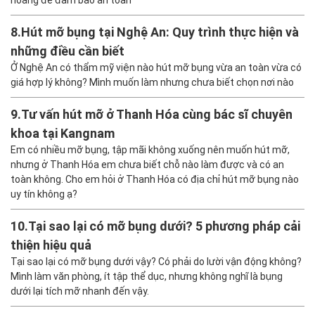
hoàng để đảm bảo an toàn
8.
Hút mỡ bụng tại Nghệ An: Quy trình thực hiện và
những điều cần biết
Ở Nghệ An có thẩm mỹ viện nào hút mỡ bụng vừa an toàn vừa có
giá hợp lý không? Mình muốn làm nhưng chưa biết chọn nơi nào
9.
Tư vấn hút mỡ ở Thanh Hóa cùng bác sĩ chuyên
khoa tại Kangnam
Em có nhiều mỡ bụng, tập mãi không xuống nên muốn hút mỡ,
nhưng ở Thanh Hóa em chưa biết chỗ nào làm được và có an
toàn không. Cho em hỏi ở Thanh Hóa có địa chỉ hút mỡ bụng nào
uy tín không ạ?
10.
Tại sao lại có mỡ bụng dưới? 5 phương pháp cải
thiện hiệu quả
Tại sao lại có mỡ bụng dưới vậy? Có phải do lười vận động không?
Mình làm văn phòng, ít tập thể dục, nhưng không nghĩ là bụng
dưới lại tích mỡ nhanh đến vậy.