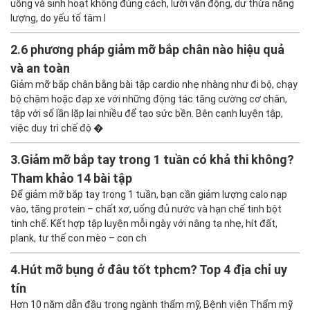
uống và sinh hoạt không đúng cách, lười vận động, dư thừa năng
lượng, do yếu tố tâm l
2.
6 phương pháp giảm mỡ bắp chân nào hiệu quả
và an toàn
Giảm mỡ bắp chân bằng bài tập cardio nhẹ nhàng như đi bộ, chạy
bộ chậm hoặc đạp xe với những động tác tăng cường cơ chân,
tập với số lần lặp lại nhiều để tạo sức bền. Bên cạnh luyện tập,
việc duy trì chế độ �
3.
Giảm mỡ bắp tay trong 1 tuần có khả thi không?
Tham khảo 14 bài tập
Để giảm mỡ bắp tay trong 1 tuần, bạn cần giảm lượng calo nạp
vào, tăng protein – chất xơ, uống đủ nước và hạn chế tinh bột
tinh chế. Kết hợp tập luyện mỗi ngày với nâng tạ nhẹ, hít đất,
plank, tư thế con mèo – con ch
4.
Hút mỡ bụng ở đâu tốt tphcm? Top 4 địa chỉ uy
tín
Hơn 10 năm dẫn đầu trong ngành thẩm mỹ, Bệnh viện Thẩm mỹ