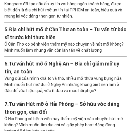
Kangnam đã tạo dấu ấn uy tín với hàng ngàn khách hàng, được
biết đến là địa chỉ hút mỡ uy tín tại TPHCM an toàn, hiệu quả và
mang lại vóc dáng thon gọn tự nhiên.
5.
Địa chỉ hút mỡ ở Cần Thơ an toàn – Tư vấn từ bác
sĩ trước khi thực hiện
Ở Cần Thơ có bệnh viện thẩm mỹ nào chuyên về hút mỡ không?
Mình muốn làm nhưng vẫn còn lăn tăn về chất lượng
6.
Tư vấn hút mỡ ở Nghệ An – Địa chỉ giảm mỡ uy
tín, an toàn
Vùng đùi của mình khá to và thô, nhiều mỡ thừa vùng bụng nữa
Mình muốn hút mỡ đùi ở Nghệ An nhưng không biết nên làm ở
đâu để vừa hiệu quả, vừa ít đau và mau hồi phục?
7.
Tư vấn Hút mỡ ở Hải Phòng – Sở hữu vóc dáng
thon gọn, cân đối
Ở Hải Phòng có bệnh viện hay thẩm mỹ viện nào chuyên hút mỡ
không? Mình muốn tìm địa chỉ có giấy phép hoạt động đàng