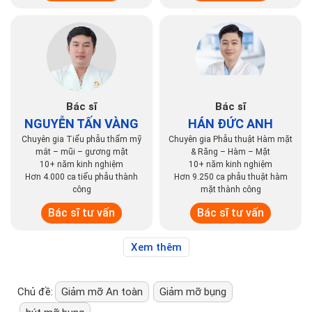
Bác sĩ
Bác sĩ
NGUYỄN TẤN VÀNG
HÁN ĐỨC ANH
Chuyên gia Tiểu phẫu thẩm mỹ
Chuyên gia Phẫu thuật Hàm mặt
mắt – mũi – gương mặt
& Răng – Hàm – Mặt
10+ năm kinh nghiệm
10+ năm kinh nghiệm
Hơn 4.000 ca tiểu phẫu thành
Hơn 9.250 ca phẫu thuật hàm
công
mặt thành công
Bác sĩ tư vấn
Bác sĩ tư vấn
Xem thêm
Chủ đề:
Giảm mỡ An toàn
Giảm mỡ bụng