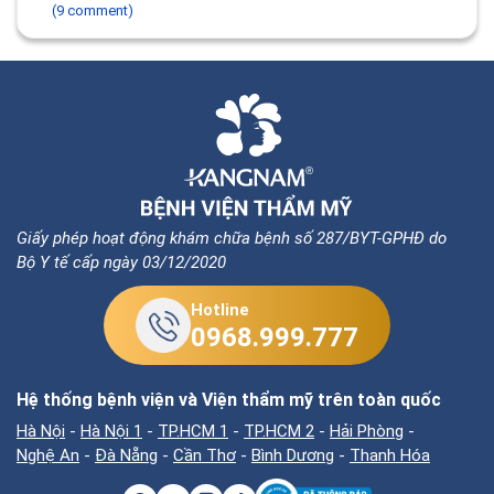
(9 comment)
Giấy phép hoạt động khám chữa bệnh số 287/BYT-GPHĐ do
Bộ Y tế cấp ngày 03/12/2020
Hotline
0968.999.777
Hệ thống bệnh viện và Viện thẩm mỹ trên toàn quốc
Hà Nội
-
Hà Nội 1
-
TP.HCM 1
-
TP.HCM 2
-
Hải Phòng
-
Nghệ An
-
Đà Nẵng
-
Cần Thơ
-
Bình Dương
-
Thanh Hóa