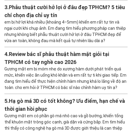
3.
Phẫu thuật cười hở lợi ở đâu đẹp TPHCM? 5 tiêu
chí chọn địa chỉ uy tín
em bị hở lợi khá nhiều (khoảng 4–5mm) khiến em rất tự tin và
ngại cười khi chụp ảnh. Em đang tìm hiểu phương pháp can thiệp
nhưng không biết phẫu thuật cười hở lợi ở đâu TPHCM đẹp để
vừa an toàn, không đau mà kết quả tự nhiên lâu dài ạ?
4.
Review bác sĩ phẫu thuật hàm mặt giỏi tại
TPHCM có tay nghề cao 2026
Gương mặt em bị móm nhẹ do xương hàm dưới phát triển quá
mức, khiến việc ăn uống khó khăn và em rất tự ti khi giao tiếp. Em
đang tìm hiểu để thực hiện chỉnh hàm nhưng khá lo lắng về độ an
toàn. cho em hỏi ở TPHCM có bác sĩ nào chỉnh hàm uy tín ạ?
5.
Hạ gò má 3D có tốt không? Ưu điểm, hạn chế và
thời gian hồi phục
Gương mặt em có phần gò má nhô cao và gồ bướng, khiến tổng
thể khuôn mặt trông góc cạnh, già dặn và cứng bắp. Em tìm hiểu
thì thấy có công nghệ hạ gò má 3D được giới thiệu là can thiệp