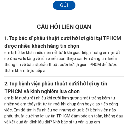
GỬI
CÂU HỎI LIÊN QUAN
1.
Top bác sĩ phẫu thuật cười hở lợi giỏi tại TPHCM
được nhiều khách hàng tin chọn
em bị hở lợi khá nhiều nên rất tự ti khi giao tiếp, nhưng em lại rất
sợ đau và lo lắng về rủi ro nếu can thiệp sai. Em đang tìm kiếm
thông tin về bác sĩ phẫu thuật cười hở lợi giỏi TPHCM để được
thăm khám trực tiếp ạ
2.
Top bệnh viện phẫu thuật cười hở lợi uy tín
TPHCM và kinh nghiệm lựa chọn
em bị lộ nướu rất nhiều khi cười làm gương mặt trông kém tự
nhiên và em thấy rất tự tin mỗi khi chụp ảnh hay giao tiếp công
việc. Em đã tìm hiểu nhiều nơi nhưng chưa biết bệnh viện nào
phẫu thuật cười hở lợi uy tín TPHCM đảm bảo an toàn, không đau
và kết quả ổn định lâu dài? Nhờ bác sĩ tư vấn giúp em