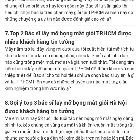
nhưng rất sợ bị lộ sẹo hay lệch góc mày. Bác sĩ tư vấn giúp tôi
tiêu chí chọn bác sĩ treo chân mày giỏi tại TP.HCM và hiện nay có
những chuyên gia uy tín nào được đánh giá cao với ạ?
7.
Top 2 Bác sĩ lấy mỡ bọng mắt giỏi TP.HCM được
nhiều khách hàng tin tưởng
Mấy năm trở lại đây, vùng mi dưới của tôi xuất hiện túi mỡ tích tụ
khá to kèm theo làn da chùng nhão, nheo lại khiến ánh nhìn lúc
nào cũng trông mệt mỏi, mờ ạt và già hơn tuổi thật. Tôi đang tìm
kiếm bác sĩ lấy mỡ bọng mắt giỏi ở TP.HCM để thăm khám và can
thiệp triệt để. Bác sĩ cho tôi hỏi tiêu chí lựa chọn bác sĩ uy tín là gì
và tại TP.HCM hiện nay có những chuyên gia nào mát tay, giàu
kinh nghiệm trong lĩnh vực này ạ?
8.
Gợi ý top 3 bác sĩ lấy mỡ bọng mắt giỏi Hà Nội
được khách hàng tin tưởng
Mẹ em năm nay 58 tuổi, do tuổi tác nên bọng mỡ mắt ngày càng
phình to, kéo chùng cả vùng da mắt và khiến khuôn mặt trông rất
già. Em muốn đưa mẹ đi thực hiện phẫu thuật bóc tách túi mỡ
nhưng sợ người già da đàn hồi kém dễ bị trợn mi hoặc lộn mi. Bác