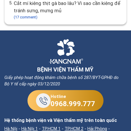
5.
Cắt mí kiêng thịt gà bao lâu? Vì sao cần kiêng để
tránh sưng, mưng mủ
(17 comment)
Giấy phép hoạt động khám chữa bệnh số 287/BYT-GPHĐ do
Bộ Y tế cấp ngày 03/12/2020
Hotline
0968.999.777
Hệ thống bệnh viện và Viện thẩm mỹ trên toàn quốc
Hà Nội
-
Hà Nội 1
-
TP.HCM 1
-
TP.HCM 2
-
Hải Phòng
-