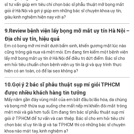
sĩ tư vấn giúp em tiêu chí chọn bác sĩ phẫu thuật mỡ bọng mắt
giỏi ở Hà Nội và gợi ý giúp em những bác sĩ chuyên khoa uy tín,
giàu kinh nghiệm hiện nay với ạ?
9.
Review bệnh viện lấy bọng mỡ mắt uy tín Hà Nội –
Địa chỉ uy tín, hiệu quả
Em có bọng mỡ mí mắt dưới bẩm sinh, khiến gương mặt lúc nào
cũng trông già nua và mệt mỏi. Em đang tìm kiếm một bệnh viện
lấy mỡ bọng mắt uy tín ở Hà Nội để điều trị dứt điểm. Bác sĩ cho
em hỏi tiêu chuẩn chọn bệnh viện uy tín là gì và quy trình thực
hiện có an toàn, có để lại sẹo không ạ?
10.
Gợi ý 2 bác sĩ phẫu thuật sụp mí giỏi TPHCM
được nhiều khách hàng tin tưởng
Mấy năm gần đây vùng mắt của em bắt đầu bị lão hóa, da chùng
và bọng mỡ thừa sụp xuống che mất nếp mí khiến đôi mắt trông
mệt mỏi và già hơn tuổi. Em đang tìm bác sĩ phẫu thuật sụp mí
giỏi ở TP.HCM để tư vấn và can thiệp. Bác sĩ cho em hỏi tiêu chí
chọn bác sĩ uy tín là gì và tại TP.HCM thì có những bác sĩ chuyên
khoa nào mát tay, kinh nghiệm ạ?