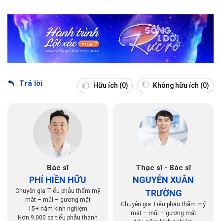
Trả lời
Hữu ích
(0)
Không hữu ích
(0)
Bác sĩ
Thạc sĩ - Bác sĩ
PHÍ HIỀN HỮU
NGUYỄN XUÂN
Chuyên gia Tiểu phẫu thẩm mỹ
TRƯỜNG
mắt – mũi – gương mặt
Chuyên gia Tiểu phẫu thẩm mỹ
15+ năm kinh nghiệm
mắt – mũi – gương mặt
Hơn 9.000 ca tiểu phẫu thành