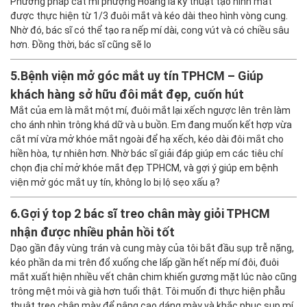
Phương pháp cắt mí phượng Hoàng là kỹ thuật tạo hình mắt
Trả lời
được thực hiện từ 1/3 đuôi mắt và kéo dài theo hình vòng cung.
Nhờ đó, bác sĩ có thể tạo ra nếp mí dài, cong vút và có chiều sâu
hơn. Đồng thời, bác sĩ cũng sẽ lo
5.
Bệnh viện mở góc mắt uy tín TPHCM – Giúp
khách hàng sở hữu đôi mắt đẹp, cuốn hút
Mắt của em là mắt một mí, đuôi mắt lại xếch ngược lên trên làm
cho ánh nhìn trông khá dữ và u buồn. Em đang muốn kết hợp vừa
cắt mí vừa mở khóe mắt ngoài để hạ xếch, kéo dài đôi mắt cho
hiền hòa, tự nhiên hơn. Nhờ bác sĩ giải đáp giúp em các tiêu chí
chọn địa chỉ mở khóe mắt đẹp TPHCM, và gợi ý giúp em bệnh
viện mở góc mắt uy tín, không lo bị lộ sẹo xấu ạ?
6.
Gợi ý top 2 bác sĩ treo chân mày giỏi TPHCM
nhận được nhiều phản hồi tốt
Dạo gần đây vùng trán và cung mày của tôi bắt đầu sụp trễ nặng,
kéo phần da mi trên đổ xuống che lấp gần hết nếp mí đôi, đuôi
mắt xuất hiện nhiều vết chân chim khiến gương mặt lúc nào cũng
trông mệt mỏi và già hơn tuổi thật. Tôi muốn đi thực hiện phẫu
thuật treo chân mày để nâng cao dáng mày và khắc phục sụp mí