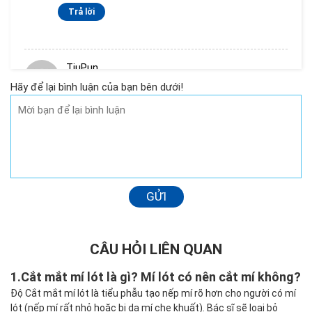
Trả lời
TiuPun
18/12/2024 lúc 11:44 sáng
Hãy để lại bình luận của bạn bên dưới!
Bs oi e nhấn mí đc 4 năm roi nhưng giờ muốn
quay lại mắt 1 mí có cách nào k ạ
Trả lời
Bắp Rang Bơ
GỬI
18/12/2024 lúc 11:44 sáng
nhấn mí mà đường nhân sâu và to .. có phải là
sai ky thuật ko ạ
CÂU HỎI LIÊN QUAN
Trả lời
1.
Cắt mắt mí lót là gì? Mí lót có nên cắt mí không?
Độ Cắt mắt mí lót là tiểu phẫu tạo nếp mí rõ hơn cho người có mí
lót (nếp mí rất nhỏ hoặc bị da mí che khuất). Bác sĩ sẽ loại bỏ