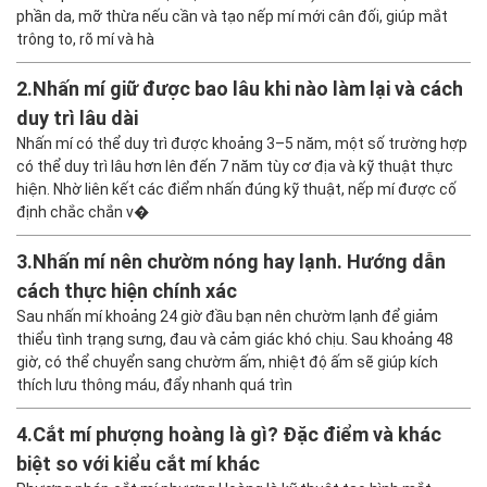
vân vân
phần da, mỡ thừa nếu cần và tạo nếp mí mới cân đối, giúp mắt
18/12/2024 lúc 11:44 sáng
trông to, rõ mí và hà
E nhấn mí mà nó lộ hẳn ra ngoài đc nửa năm E
thấy có và E kéo ra, tụt ra ngoài hết chỉ luôn, sau
2.
Nhấn mí giữ được bao lâu khi nào làm lại và cách
có sụp lại k ạ
duy trì lâu dài
Trả lời
Nhấn mí có thể duy trì được khoảng 3–5 năm, một số trường hợp
có thể duy trì lâu hơn lên đến 7 năm tùy cơ địa và kỹ thuật thực
hiện. Nhờ liên kết các điểm nhấn đúng kỹ thuật, nếp mí được cố
định chắc chắn v�
Làm đẹp
18/12/2024 lúc 11:36 sáng
3.
Nhấn mí nên chườm nóng hay lạnh. Hướng dẫn
Tôi nhấn đã nhiều năm giờ muốn cắt mí trong
khi cắt có lấy chỉ ra không hay cứ kệ nó vậy bác
cách thực hiện chính xác
Sau nhấn mí khoảng 24 giờ đầu bạn nên chườm lạnh để giảm
Trả lời
thiểu tình trạng sưng, đau và cảm giác khó chịu. Sau khoảng 48
giờ, có thể chuyển sang chườm ấm, nhiệt độ ấm sẽ giúp kích
thích lưu thông máu, đẩy nhanh quá trìn
xuânIdol
18/12/2024 lúc 11:35 sáng
4.
Cắt mí phượng hoàng là gì? Đặc điểm và khác
Bsi ơi trước cháu nhấn mí mà bh mắt cứ bị đau
biệt so với kiểu cắt mí khác
ở đầu chỉ liệu có bị lsao k ak