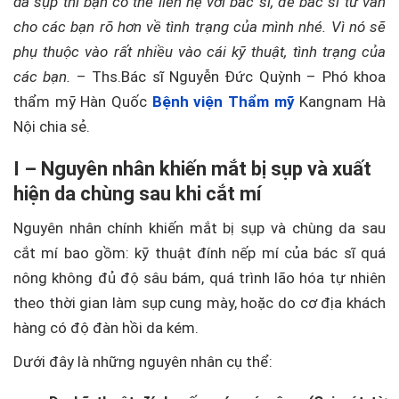
da sụp thì bạn có thể liên hệ với bác sĩ, để bác sĩ tư vấn
cho các bạn rõ hơn về tình trạng của mình nhé. Vì nó sẽ
phụ thuộc vào rất nhiều vào cái kỹ thuật, tình trạng của
các bạn.
– Ths.Bác sĩ Nguyễn Đức Quỳnh – Phó khoa
thẩm mỹ Hàn Quốc
Bệnh viện Thẩm mỹ
Kangnam Hà
Nội chia sẻ.
I – Nguyên nhân khiến mắt bị sụp và xuất
hiện da chùng sau khi cắt mí
Nguyên nhân chính khiến mắt bị sụp và chùng da sau
cắt mí bao gồm: kỹ thuật đính nếp mí của bác sĩ quá
nông không đủ độ sâu bám, quá trình lão hóa tự nhiên
theo thời gian làm sụp cung mày, hoặc do cơ địa khách
hàng có độ đàn hồi da kém.
Dưới đây là những nguyên nhân cụ thể: