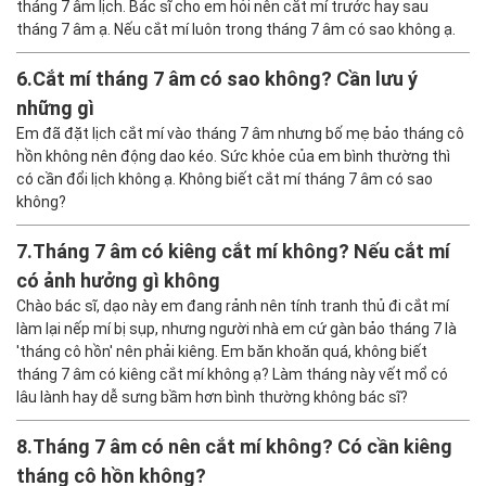
tháng 7 âm lịch. Bác sĩ cho em hỏi nên cắt mí trước hay sau
tháng 7 âm ạ. Nếu cắt mí luôn trong tháng 7 âm có sao không ạ.
6.
Cắt mí tháng 7 âm có sao không? Cần lưu ý
những gì
Em đã đặt lịch cắt mí vào tháng 7 âm nhưng bố mẹ bảo tháng cô
hồn không nên động dao kéo. Sức khỏe của em bình thường thì
có cần đổi lịch không ạ. Không biết cắt mí tháng 7 âm có sao
không?
7.
Tháng 7 âm có kiêng cắt mí không? Nếu cắt mí
có ảnh hưởng gì không
Chào bác sĩ, dạo này em đang rảnh nên tính tranh thủ đi cắt mí
làm lại nếp mí bị sụp, nhưng người nhà em cứ gàn bảo tháng 7 là
'tháng cô hồn' nên phải kiêng. Em băn khoăn quá, không biết
tháng 7 âm có kiêng cắt mí không ạ? Làm tháng này vết mổ có
lâu lành hay dễ sưng bầm hơn bình thường không bác sĩ?
8.
Tháng 7 âm có nên cắt mí không? Có cần kiêng
tháng cô hồn không?