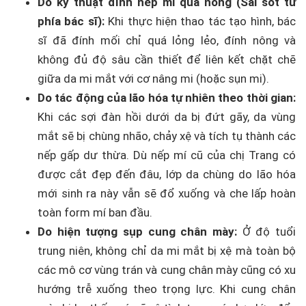
Do kỹ thuật đính nếp mí quá nông (Sai sót từ
phía bác sĩ):
Khi thực hiện thao tác tạo hình, bác
sĩ đã đính mối chỉ quá lỏng lẻo, đính nông và
không đủ độ sâu cần thiết để liên kết chặt chẽ
giữa da mi mắt với cơ nâng mi (hoặc sụn mi).
Do tác động của lão hóa tự nhiên theo thời gian:
Khi các sợi đàn hồi dưới da bị đứt gãy, da vùng
mắt sẽ bị chùng nhão, chảy xệ và tích tụ thành các
nếp gấp dư thừa. Dù nếp mí cũ của chị Trang có
được cắt đẹp đến đâu, lớp da chùng do lão hóa
mới sinh ra này vẫn sẽ đổ xuống và che lấp hoàn
toàn form mí ban đầu.
Do hiện tượng sụp cung chân mày:
Ở độ tuổi
trung niên, không chỉ da mi mắt bị xệ mà toàn bộ
các mô cơ vùng trán và cung chân mày cũng có xu
hướng trễ xuống theo trọng lực. Khi cung chân