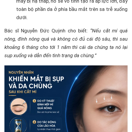
mày bị hạ thấp, nó sẽ vô tình tạo ra áp lực lớn, đẩy
toàn bộ phần da ở phía bầu mắt trên sa trễ xuống
dưới.
Bác sĩ Nguyễn Đức Quỳnh cho biết:
“Nếu cắt mí quá
nông, đính nông quá và không có đủ cái độ sâu, thì sau
khoảng 6 tháng cho tới 1 năm thì cái da chúng ta nó lại
sụp xuống và dẫn đến tình trạng da chùng.”