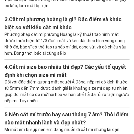
co kéo, làm mắt bị trợn. .
3.
Cắt mí phượng hoàng là gì? Đặc điểm và khác
biệt so với kiểu cắt mí khác
Phương pháp cắt mí phượng Hoàng là kỹ thuật tạo hình mắt
được thực hiện từ 1/3 đuôi mắt và kéo dài theo hình vòng cung.
Nhờ đó, bác sĩ có thể tạo ra nếp mí dài, cong vút và có chiều sâu
hơn. Đồng thời, bác sĩ cũng sẽ lo
4.
Cắt mí size bao nhiêu thì đẹp? Các yếu tố quyết
định khi chọn size mí mắt
Đối với đặc điểm gương mặt người Á Đông, nếp mí có kích thước
từ 5mm đến 7mm được đánh giá là khoảng size mí đẹp tự nhiên,
giúp đôi mắt có độ mở hài hòa và hạn chế tối đa rủi ro trợn ngược
nếp mí. Tuy nhiên,
5.
Nên cắt mí trước hay sau tháng 7 âm? Thời điểm
nào mắt nhanh lành và đẹp nhất?
Mí mắt em bị sụp nên em đang muốn đi cắt mí nhưng lại cận