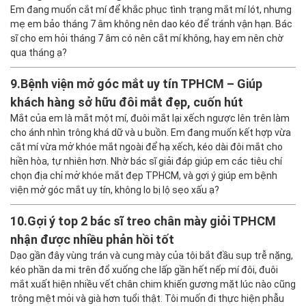
Em đang muốn cắt mí để khắc phục tình trạng mắt mí lót, nhưng
mẹ em bảo tháng 7 âm không nên dao kéo để tránh vận hạn. Bác
sĩ cho em hỏi tháng 7 âm có nên cắt mí không, hay em nên chờ
qua tháng ạ?
9.
Bệnh viện mở góc mắt uy tín TPHCM – Giúp
khách hàng sở hữu đôi mắt đẹp, cuốn hút
Mắt của em là mắt một mí, đuôi mắt lại xếch ngược lên trên làm
cho ánh nhìn trông khá dữ và u buồn. Em đang muốn kết hợp vừa
cắt mí vừa mở khóe mắt ngoài để hạ xếch, kéo dài đôi mắt cho
hiền hòa, tự nhiên hơn. Nhờ bác sĩ giải đáp giúp em các tiêu chí
chọn địa chỉ mở khóe mắt đẹp TPHCM, và gợi ý giúp em bệnh
viện mở góc mắt uy tín, không lo bị lộ sẹo xấu ạ?
10.
Gợi ý top 2 bác sĩ treo chân mày giỏi TPHCM
nhận được nhiều phản hồi tốt
Dạo gần đây vùng trán và cung mày của tôi bắt đầu sụp trễ nặng,
kéo phần da mi trên đổ xuống che lấp gần hết nếp mí đôi, đuôi
mắt xuất hiện nhiều vết chân chim khiến gương mặt lúc nào cũng
trông mệt mỏi và già hơn tuổi thật. Tôi muốn đi thực hiện phẫu