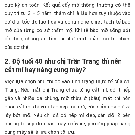
cực kỳ an toàn. Kết quả cấy mỡ thông thường có thể
duy trì từ 3 – 5 năm, thậm chí là lâu hơn tùy thuộc vào
cơ địa, tốc độ lão hóa và công nghệ chiết tách tế bào
mỡ của từng cơ sở thẩm mỹ. Khi tế bào mỡ sống sót
ổn định, chúng sẽ tồn tại như một phần mô tự nhiên
của cơ thể.
2. Độ tuổi 40 như chị Trần Trang thì nên
cắt mí hay nâng cung mày?
Việc lựa chọn phụ thuộc vào tình trạng thực tế của chị
Trang. Nếu mắt chị Trang chưa từng cắt mí, có ít nếp
gấp và nhiều da chùng, mỡ thừa ở (bầu) mắt thì nên
chọn cắt mí để vừa tạo nếp mí mới, căn chỉnh da dư và
lấy bớt mỡ. Nếu chị đã có nếp mí đẹp, cân đối 2 bên
nhưng bị sụp do chân mày chảy xệ, phương pháp nâng
cung mày sẽ là lựa chọn tối ưu.