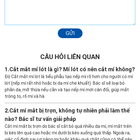
GỬI
CÂU HỎI LIÊN QUAN
1.
Cắt mắt mí lót là gì? Mí lót có nên cắt mí không?
Độ Cắt mắt mí lót là tiểu phẫu tạo nếp mí rõ hơn cho người có mí
lót (nếp mí rất nhỏ hoặc bị da mí che khuất). Bác sĩ sẽ loại bỏ
phần da, mỡ thừa nếu cần và tạo nếp mí mới cân đối, giúp mắt
trông to, rõ mí và hà
2.
Cắt mí mắt bị trợn, không tự nhiên phải làm thế
nào? Bác sĩ tư vấn giải pháp
Cắt mí mắt bị trợn do bác sĩ cắt bỏ quá nhiều da mí, mí mắt trên
bị kéo lên quá cao hoặc mí dưới bị kéo xuống quá thấp. Ngoài ra,
việc cố định sai cơ nâng mi hoặc khâu quá chặt cũng có thể gây