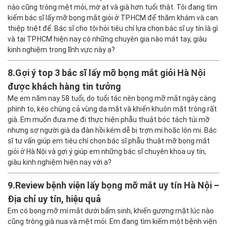
nào cũng trông mệt mỏi, mờ ạt và già hơn tuổi thật. Tôi đang tìm
kiếm bác sĩ lấy mỡ bọng mắt giỏi ở TP.HCM để thăm khám và can
thiệp triệt để. Bác sĩ cho tôi hỏi tiêu chí lựa chọn bác sĩ uy tín là gì
và tại TP.HCM hiện nay có những chuyên gia nào mát tay, giàu
kinh nghiệm trong lĩnh vực này ạ?
8.
Gợi ý top 3 bác sĩ lấy mỡ bọng mắt giỏi Hà Nội
được khách hàng tin tưởng
Mẹ em năm nay 58 tuổi, do tuổi tác nên bọng mỡ mắt ngày càng
phình to, kéo chùng cả vùng da mắt và khiến khuôn mặt trông rất
già. Em muốn đưa mẹ đi thực hiện phẫu thuật bóc tách túi mỡ
nhưng sợ người già da đàn hồi kém dễ bị trợn mi hoặc lộn mi. Bác
sĩ tư vấn giúp em tiêu chí chọn bác sĩ phẫu thuật mỡ bọng mắt
giỏi ở Hà Nội và gợi ý giúp em những bác sĩ chuyên khoa uy tín,
giàu kinh nghiệm hiện nay với ạ?
9.
Review bệnh viện lấy bọng mỡ mắt uy tín Hà Nội –
Địa chỉ uy tín, hiệu quả
Em có bọng mỡ mí mắt dưới bẩm sinh, khiến gương mặt lúc nào
cũng trông già nua và mệt mỏi. Em đang tìm kiếm một bệnh viện