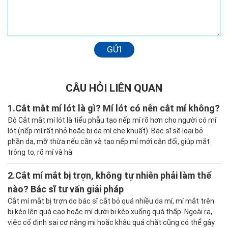
GỬI
CÂU HỎI LIÊN QUAN
1.
Cắt mắt mí lót là gì? Mí lót có nên cắt mí không?
Độ Cắt mắt mí lót là tiểu phẫu tạo nếp mí rõ hơn cho người có mí
lót (nếp mí rất nhỏ hoặc bị da mí che khuất). Bác sĩ sẽ loại bỏ
phần da, mỡ thừa nếu cần và tạo nếp mí mới cân đối, giúp mắt
trông to, rõ mí và hà
2.
Cắt mí mắt bị trợn, không tự nhiên phải làm thế
nào? Bác sĩ tư vấn giải pháp
Cắt mí mắt bị trợn do bác sĩ cắt bỏ quá nhiều da mí, mí mắt trên
bị kéo lên quá cao hoặc mí dưới bị kéo xuống quá thấp. Ngoài ra,
việc cố định sai cơ nâng mi hoặc khâu quá chặt cũng có thể gây