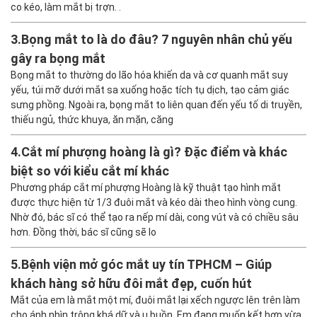
co kéo, làm mắt bị trợn. .
3.
Bọng mắt to là do đâu? 7 nguyên nhân chủ yếu
gây ra bọng mắt
Bọng mắt to thường do lão hóa khiến da và cơ quanh mắt suy
yếu, túi mỡ dưới mắt sa xuống hoặc tích tụ dịch, tạo cảm giác
sưng phồng. Ngoài ra, bọng mắt to liên quan đến yếu tố di truyền,
thiếu ngủ, thức khuya, ăn mặn, căng
4.
Cắt mí phượng hoàng là gì? Đặc điểm và khác
biệt so với kiểu cắt mí khác
Phương pháp cắt mí phượng Hoàng là kỹ thuật tạo hình mắt
được thực hiện từ 1/3 đuôi mắt và kéo dài theo hình vòng cung.
Nhờ đó, bác sĩ có thể tạo ra nếp mí dài, cong vút và có chiều sâu
hơn. Đồng thời, bác sĩ cũng sẽ lo
5.
Bệnh viện mở góc mắt uy tín TPHCM – Giúp
khách hàng sở hữu đôi mắt đẹp, cuốn hút
Mắt của em là mắt một mí, đuôi mắt lại xếch ngược lên trên làm
cho ánh nhìn trông khá dữ và u buồn. Em đang muốn kết hợp vừa