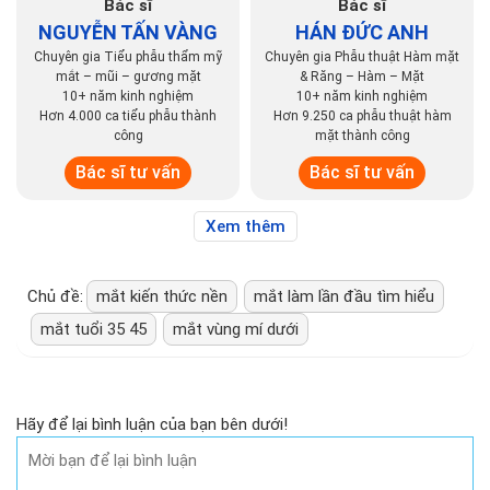
Bác sĩ
Bác sĩ
NGUYỄN TẤN VÀNG
HÁN ĐỨC ANH
Chuyên gia Tiểu phẫu thẩm mỹ
Chuyên gia Phẫu thuật Hàm mặt
mắt – mũi – gương mặt
& Răng – Hàm – Mặt
10+ năm kinh nghiệm
10+ năm kinh nghiệm
Hơn 4.000 ca tiểu phẫu thành
Hơn 9.250 ca phẫu thuật hàm
công
mặt thành công
Bác sĩ tư vấn
Bác sĩ tư vấn
Xem thêm
Chủ đề:
mắt kiến thức nền
mắt làm lần đầu tìm hiểu
mắt tuổi 35 45
mắt vùng mí dưới
Hãy để lại bình luận của bạn bên dưới!