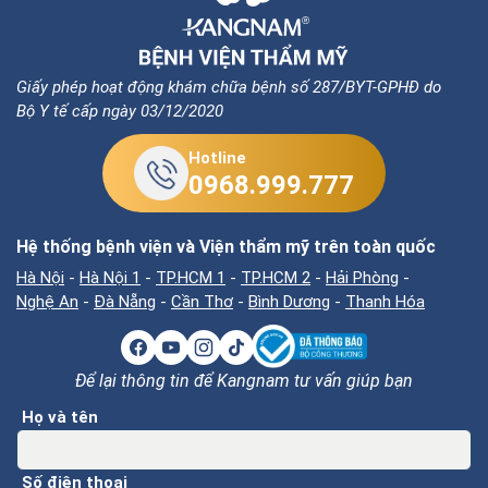
Giấy phép hoạt động khám chữa bệnh số 287/BYT-GPHĐ do
Bộ Y tế cấp ngày 03/12/2020
Hotline
0968.999.777
Hệ thống bệnh viện và Viện thẩm mỹ trên toàn quốc
Hà Nội
-
Hà Nội 1
-
TP.HCM 1
-
TP.HCM 2
-
Hải Phòng
-
Nghệ An
-
Đà Nẵng
-
Cần Thơ
-
Bình Dương
-
Thanh Hóa
Để lại thông tin để Kangnam tư vấn giúp bạn
Họ và tên
Số điện thoại