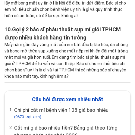
lấy mỡ bọng mắt uy tín ở Hà Nội để điều trị dứt điểm. Bác sĩ cho
em hỏi tiêu chuẩn chọn bệnh viện uy tín là gì và quy trình thực
hiện có an toàn, có để lại sẹo không ạ?
10.
Gợi ý 2 bác sĩ phẫu thuật sụp mí giỏi TPHCM
được nhiều khách hàng tin tưởng
Mấy năm gần đây vùng mắt của em bắt đầu bị lão hóa, da chùng
và bọng mỡ thừa sụp xuống che mất nếp mí khiến đôi mắt trông
mệt mỏi và già hơn tuổi. Em đang tìm bác sĩ phẫu thuật sụp mí
giỏi ở TP.HCM để tư vấn và can thiệp. Bác sĩ cho em hỏi tiêu chí
chọn bác sĩ uy tín là gì và tại TP.HCM thì có những bác sĩ chuyên
khoa nào mát tay, kinh nghiệm ạ?
Câu hỏi được xem nhiều nhất
1.
Chi phí cắt mí bệnh viện 108 giá bao nhiêu
(9670 lượt xem)
2.
Cắt mí giá bao nhiêu tiền? Bảng giá theo từng