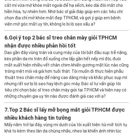
cắt mí vừa mở khóe mắt ngoài để hạ xếch, kéo dài đôi mắt cho
hiền hòa, tự nhiên hơn. Nhờ bác sĩ giải đáp giúp em các tiêu chí
chọn địa chỉ mở khóe mắt đẹp TPHCM, và gợi ý giúp em bệnh
viện mở góc mắt uy tín, không lo bị lộ sẹo xấu ạ?
6.
Gợi ý top 2 bác sĩ treo chân mày giỏi TPHCM
nhận được nhiều phản hồi tốt
Dạo gần đây vùng trán và cung mày của tôi bắt đầu sụp trễ nặng,
kéo phần da mi trên đổ xuống che lấp gần hết nếp mí đôi, đuôi
mắt xuất hiện nhiều vết chân chim khiến gương mặt lúc nào cũng
trông mệt mỏi và già hơn tuổi thật. Tôi muốn đi thực hiện phẫu
thuật treo chân mày để nâng cao dáng mày và khắc phục sụp mí
nhưng rất sợ bị lộ sẹo hay lệch góc mày. Bác sĩ tư vấn giúp tôi
tiêu chí chọn bác sĩ treo chân mày giỏi tại TP.HCM và hiện nay có
những chuyên gia uy tín nào được đánh giá cao với ạ?
7.
Top 2 Bác sĩ lấy mỡ bọng mắt giỏi TP.HCM được
nhiều khách hàng tin tưởng
Mấy năm trở lại đây, vùng mi dưới của tôi xuất hiện túi mỡ tích tụ
khá to kèm theo làn da chùng nhão, nheo lại khiến ánh nhìn lúc