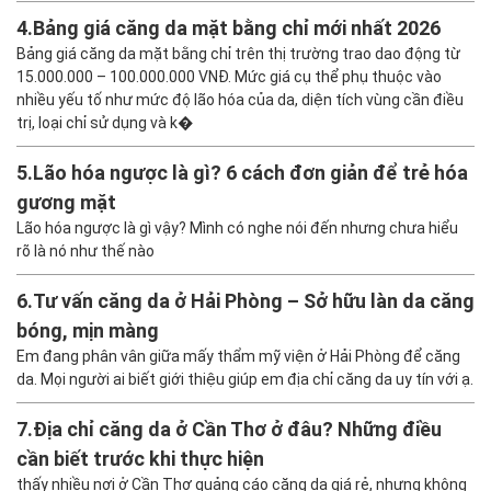
4.
Bảng giá căng da mặt bằng chỉ mới nhất 2026
Bảng giá căng da mặt bằng chỉ trên thị trường trao dao động từ
15.000.000 – 100.000.000 VNĐ. Mức giá cụ thể phụ thuộc vào
nhiều yếu tố như mức độ lão hóa của da, diện tích vùng cần điều
trị, loại chỉ sử dụng và k�
5.
Lão hóa ngược là gì? 6 cách đơn giản để trẻ hóa
gương mặt
Lão hóa ngược là gì vậy? Mình có nghe nói đến nhưng chưa hiểu
rõ là nó như thế nào
6.
Tư vấn căng da ở Hải Phòng – Sở hữu làn da căng
bóng, mịn màng
Em đang phân vân giữa mấy thẩm mỹ viện ở Hải Phòng để căng
da. Mọi người ai biết giới thiệu giúp em địa chỉ căng da uy tín với ạ.
7.
Địa chỉ căng da ở Cần Thơ ở đâu? Những điều
cần biết trước khi thực hiện
thấy nhiều nơi ở Cần Thơ quảng cáo căng da giá rẻ, nhưng không