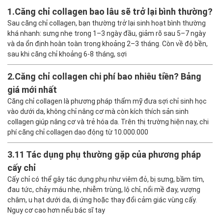
1.
Căng chỉ collagen bao lâu sẽ trở lại bình thường?
Sau căng chỉ collagen, bạn thường trở lại sinh hoạt bình thường
khá nhanh: sưng nhẹ trong 1–3 ngày đầu, giảm rõ sau 5–7 ngày
và da ổn định hoàn toàn trong khoảng 2–3 tháng. Còn về độ bền,
sau khi căng chỉ khoảng 6-8 tháng, sợi
2.
Căng chỉ collagen chi phí bao nhiêu tiền? Bảng
giá mới nhất
Căng chỉ collagen là phương pháp thẩm mỹ đưa sợi chỉ sinh học
vào dưới da, không chỉ nâng cơ mà còn kích thích sản sinh
collagen giúp nâng cơ và trẻ hóa da. Trên thị trường hiện nay, chi
phí căng chỉ collagen dao động từ 10.000.000
3.
11 Tác dụng phụ thường gặp của phương pháp
cấy chỉ
Cấy chỉ có thể gây tác dụng phụ như viêm đỏ, bị sưng, bầm tím,
đau tức, chảy máu nhẹ, nhiễm trùng, lộ chỉ, nổi mề đay, vượng
châm, u hạt dưới da, dị ứng hoặc thay đổi cảm giác vùng cấy.
Nguy cơ cao hơn nếu bác sĩ tay