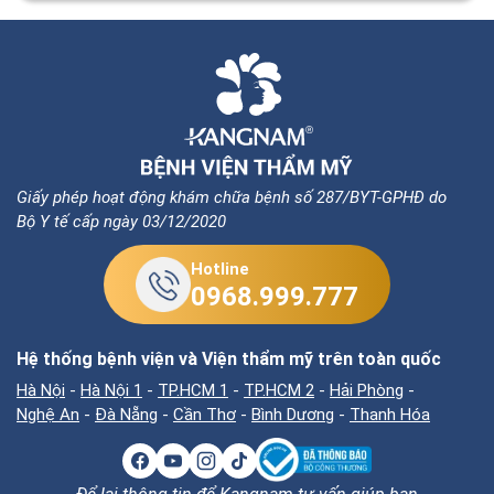
Giấy phép hoạt động khám chữa bệnh số 287/BYT-GPHĐ do
Bộ Y tế cấp ngày 03/12/2020
Hotline
0968.999.777
Hệ thống bệnh viện và Viện thẩm mỹ trên toàn quốc
Hà Nội
-
Hà Nội 1
-
TP.HCM 1
-
TP.HCM 2
-
Hải Phòng
-
Nghệ An
-
Đà Nẵng
-
Cần Thơ
-
Bình Dương
-
Thanh Hóa