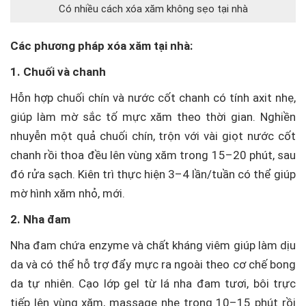
Có nhiều cách xóa xăm không sẹo tại nhà
Các phương pháp xóa xăm tại nhà:
1. Chuối và chanh
Hỗn hợp chuối chín và nước cốt chanh có tính axit nhẹ,
giúp làm mờ sắc tố mực xăm theo thời gian. Nghiền
nhuyễn một quả chuối chín, trộn với vài giọt nước cốt
chanh rồi thoa đều lên vùng xăm trong 15–20 phút, sau
đó rửa sạch. Kiên trì thực hiện 3–4 lần/tuần có thể giúp
mờ hình xăm nhỏ, mới.
2. Nha đam
Nha đam chứa enzyme và chất kháng viêm giúp làm dịu
da và có thể hỗ trợ đẩy mực ra ngoài theo cơ chế bong
da tự nhiên. Cạo lớp gel từ lá nha đam tươi, bôi trực
tiếp lên vùng xăm, massage nhẹ trong 10–15 phút rồi