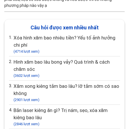
6.
Hình xăm có xóa được không? Cách xóa xăm
nhanh và hiệu quả
em có một hình xăm ở cổ tay mà em sắp đi xin việc nhà nước nên
phải xóa, liệu có xóa được không và nếu được thì có những
phương pháp nào vậy ạ
Câu hỏi được xem nhiều nhất
1.
Xóa hình xăm bao nhiêu tiền? Yếu tố ảnh hưởng
chi phí
(4714 lượt xem)
2.
Hình xăm bao lâu bong vảy? Quá trình & cách
chăm sóc
(3602 lượt xem)
3.
Xăm xong kiêng tắm bao lâu? lỡ tắm sớm có sao
không
(2901 lượt xem)