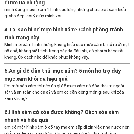
bắt xóa đi, mà giờ em không biết xóa luôn có được không hay phải
đợi bao lâu nữa ạ?
3.
Tổng hợp 99+ Hình xăm đôi cánh sau lưng đang
được ưa chuộng
mình đang muốn xăm 1 hình sau lưng nhưng chưa biết xăm kiểu
gì cho đẹp, gợi ý giúp mình với
4.
Tại sao bị nổ mực hình xăm? Cách phòng tránh
tình trạng này
Mình mới xăm hình nhưng không hiểu sao mực xăm bị nổ ra ở một
số chỗ, không biết tình trạng này do đâu nhỉ, có phải bị hỏng rồi
không. Có cách nào để khắc phục không vậy.
5.
Ăn gì để đào thải mực xăm? 5 món hỗ trợ đẩy
mực xăm khỏi da hiệu quả
Em mới xóa xăm thì nên ăn gì để mực xăm nó đào thải ra ngoài
tốt và an toàn cho da ạ? và em có cần kiêng món gì sau khi xóa
xăm không?