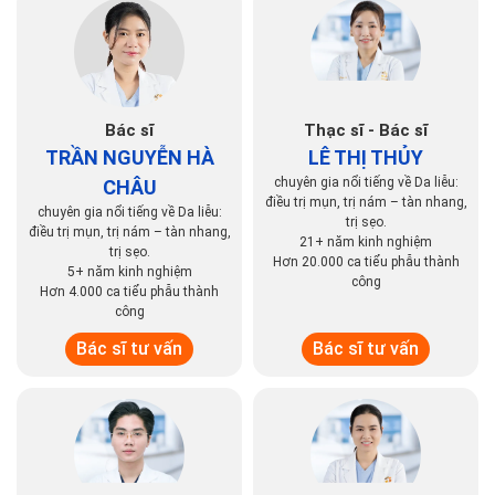
Trả lời
Hữu ích
(0)
Không hữu ích
(0)
Bác sĩ
Thạc sĩ - Bác sĩ
TRẦN NGUYỄN HÀ
LÊ THỊ THỦY
chuyên gia nổi tiếng về Da liễu:
CHÂU
điều trị mụn, trị nám – tàn nhang,
chuyên gia nổi tiếng về Da liễu:
trị sẹo.
điều trị mụn, trị nám – tàn nhang,
21+ năm kinh nghiệm
trị sẹo.
Hơn 20.000 ca tiểu phẫu thành
5+ năm kinh nghiệm
công
Hơn 4.000 ca tiểu phẫu thành
công
Bác sĩ tư vấn
Bác sĩ tư vấn