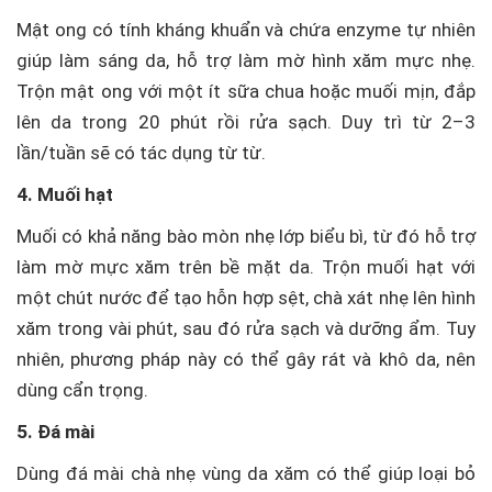
Mật ong có tính kháng khuẩn và chứa enzyme tự nhiên
giúp làm sáng da, hỗ trợ làm mờ hình xăm mực nhẹ.
Trộn mật ong với một ít sữa chua hoặc muối mịn, đắp
lên da trong 20 phút rồi rửa sạch. Duy trì từ 2–3
lần/tuần sẽ có tác dụng từ từ.
4. Muối hạt
Muối có khả năng bào mòn nhẹ lớp biểu bì, từ đó hỗ trợ
làm mờ mực xăm trên bề mặt da. Trộn muối hạt với
một chút nước để tạo hỗn hợp sệt, chà xát nhẹ lên hình
xăm trong vài phút, sau đó rửa sạch và dưỡng ẩm. Tuy
nhiên, phương pháp này có thể gây rát và khô da, nên
dùng cẩn trọng.
5. Đá mài
Dùng đá mài chà nhẹ vùng da xăm có thể giúp loại bỏ