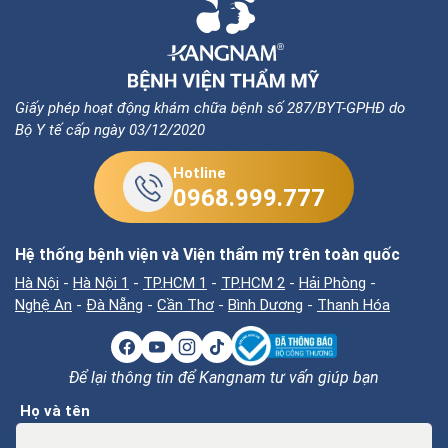
Giấy phép hoạt động khám chữa bệnh số 287/BYT-GPHĐ do
Bộ Y tế cấp ngày 03/12/2020
Hotline
0968.999.777
Hệ thống bệnh viện và Viện thẩm mỹ trên toàn quốc
Hà Nội
-
Hà Nội 1
-
TP.HCM 1
-
TP.HCM 2
-
Hải Phòng
-
Nghệ An
-
Đà Nẵng
-
Cần Thơ
-
Bình Dương
-
Thanh Hóa
Để lại thông tin để Kangnam tư vấn giúp bạn
Họ và tên