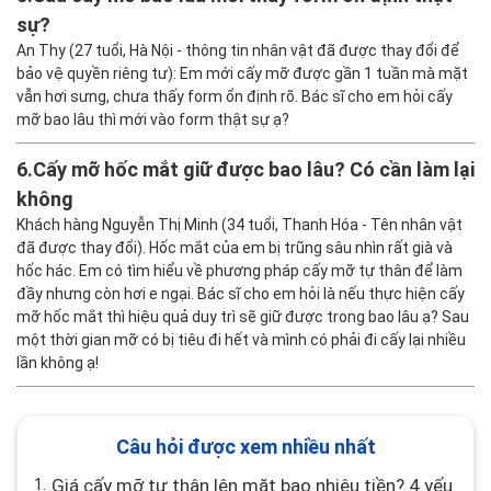
sự?
An Thy (27 tuổi, Hà Nội - thông tin nhân vật đã được thay đổi để
bảo vệ quyền riêng tư): Em mới cấy mỡ được gần 1 tuần mà mặt
vẫn hơi sưng, chưa thấy form ổn định rõ. Bác sĩ cho em hỏi cấy
mỡ bao lâu thì mới vào form thật sự ạ?
6.
Cấy mỡ hốc mắt giữ được bao lâu? Có cần làm lại
không
Khách hàng Nguyễn Thị Minh (34 tuổi, Thanh Hóa - Tên nhân vật
đã được thay đổi). Hốc mắt của em bị trũng sâu nhìn rất già và
hốc hác. Em có tìm hiểu về phương pháp cấy mỡ tự thân để làm
đầy nhưng còn hơi e ngại. Bác sĩ cho em hỏi là nếu thực hiện cấy
mỡ hốc mắt thì hiệu quả duy trì sẽ giữ được trong bao lâu ạ? Sau
một thời gian mỡ có bị tiêu đi hết và mình có phải đi cấy lại nhiều
lần không ạ!
Câu hỏi được xem nhiều nhất
1.
Giá cấy mỡ tự thân lên mặt bao nhiêu tiền? 4 yếu