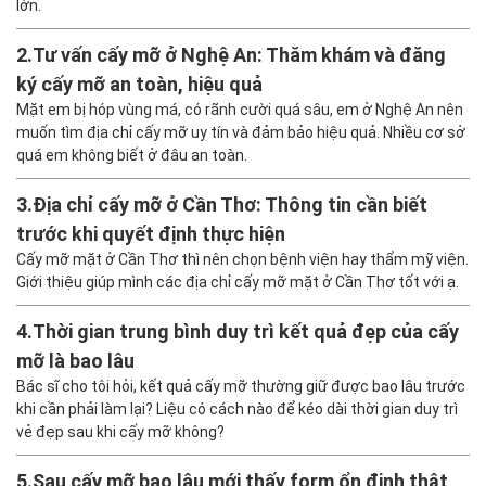
lớn.
2.
Tư vấn cấy mỡ ở Nghệ An: Thăm khám và đăng
ký cấy mỡ an toàn, hiệu quả
Mặt em bị hóp vùng má, có rãnh cười quá sâu, em ở Nghệ An nên
muốn tìm địa chỉ cấy mỡ uy tín và đảm bảo hiệu quả. Nhiều cơ sở
quá em không biết ở đâu an toàn.
3.
Địa chỉ cấy mỡ ở Cần Thơ: Thông tin cần biết
trước khi quyết định thực hiện
Cấy mỡ mặt ở Cần Thơ thì nên chọn bệnh viện hay thẩm mỹ viện.
Giới thiệu giúp mình các địa chỉ cấy mỡ mặt ở Cần Thơ tốt với ạ.
4.
Thời gian trung bình duy trì kết quả đẹp của cấy
mỡ là bao lâu
Bác sĩ cho tôi hỏi, kết quả cấy mỡ thường giữ được bao lâu trước
khi cần phải làm lại? Liệu có cách nào để kéo dài thời gian duy trì
vẻ đẹp sau khi cấy mỡ không?
5.
Sau cấy mỡ bao lâu mới thấy form ổn định thật