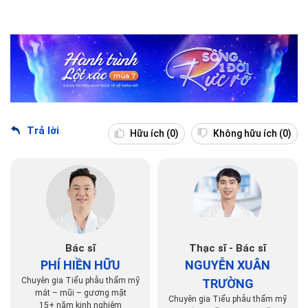
Trả lời
Hữu ích
(0)
Không hữu ích
(0)
Bác sĩ
Thạc sĩ - Bác sĩ
PHÍ HIỀN HỮU
NGUYỄN XUÂN
Chuyên gia Tiểu phẫu thẩm mỹ
TRƯỜNG
mắt – mũi – gương mặt
Chuyên gia Tiểu phẫu thẩm mỹ
15+ năm kinh nghiệm