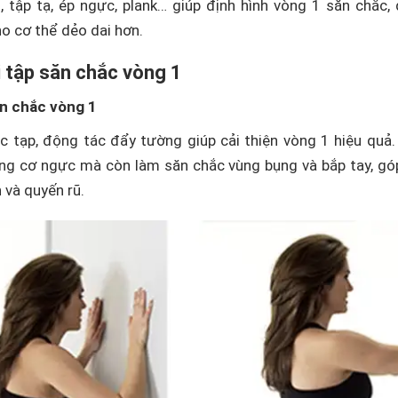
, tập tạ, ép ngực, plank… giúp định hình vòng 1 săn chắc,
o cơ thể dẻo dai hơn.
 tập săn chắc vòng 1
ăn chắc vòng 1
 tạp, động tác đẩy tường giúp cải thiện vòng 1 hiệu quả
ng cơ ngực mà còn làm săn chắc vùng bụng và bắp tay, gó
 và quyến rũ.