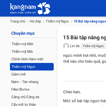
Trang chủ
Hỏi đáp
Thẩm mỹ Ngực
15 Bài tập nâng ngực
Chuyên mục
15 Bài tập nâng ng
Thẩm mỹ Mắt
Lin da
Thẩm mỹ Ngực
Thẩm mỹ Mũi
ngực mình hơi nhỏ, muố
Chỉnh hình Hàm mặt
thế nào cho hiệu quả, gợ
Thẩm mỹ Ngực
Giảm mỡ
Nám - Tàn nhang
Filler/Botox
Chào bạn,
Căng chỉ/Căng da
Một số bài tập ngực hiệ
Cấy mỡ tự thân