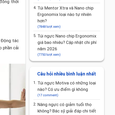
 đồng thời
4.
Túi Mentor Xtra và Nano chip
Ergonomix loại nào tự nhiên
hơn?
(7848 lượt xem)
5.
Túi ngực Nano chip Ergonomix
. Động tác
giá bao nhiêu? Cập nhật chi phí
p phần cải
năm 2026
(7750 lượt xem)
Câu hỏi nhiều bình luận nhất
1.
Túi ngực Motiva có những loại
nào? Có ưu điểm gì không
(17 comment)
2.
Nâng ngực có giảm tuổi thọ
không? Bác sỹ giải đáp chi tiết