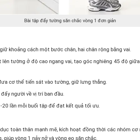
Bài tập đẩy tường săn chắc vòng 1 đơn giản
giữ khoảng cách một bước chân, hai chân rộng bằng vai.
ặt lên tường ở độ cao ngang vai, tạo góc nghiêng 45 độ giữa
đưa cơ thể tiến sát vào tường, giữ lưng thẳng.
 đẩy người về vị trí ban đầu.
-20 lần mỗi buổi tập để đạt kết quả tối ưu.
ể dục toàn thân mạnh mẽ, kích hoạt đồng thời các nhóm cơ
ng, giúp vòng 1 nảy nở và vòng eo săn chắc.