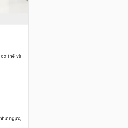
 cơ thể và
 như ngực,