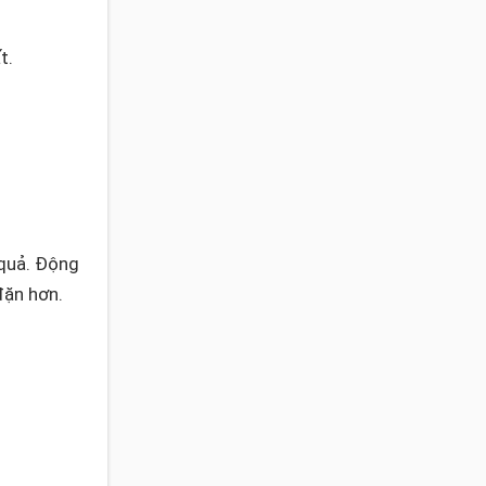
t.
 quả. Động
đặn hơn.