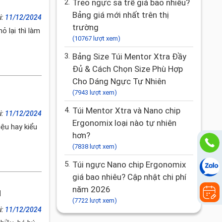
2.
Treo ngực sa trễ giá bao nhiêu?
Bảng giá mới nhất trên thị
i:
11/12/2024
trường
ỏ lại thì làm
(10767 lượt xem)
3.
Bảng Size Túi Mentor Xtra Đầy
Đủ & Cách Chọn Size Phù Hợp
Cho Dáng Ngực Tự Nhiên
(7943 lượt xem)
4.
Túi Mentor Xtra và Nano chip
i:
11/12/2024
Ergonomix loại nào tự nhiên
ệu hay kiểu
hơn?
(7838 lượt xem)
5.
Túi ngực Nano chip Ergonomix
giá bao nhiêu? Cập nhật chi phí
năm 2026
u
(7722 lượt xem)
i:
11/12/2024