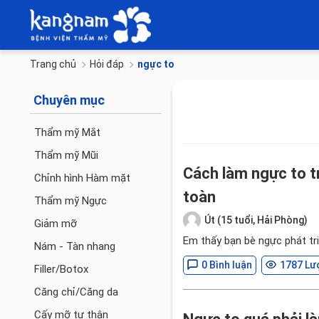
Trang chủ
Hỏi đáp
ngực to
Chuyên mục
Thẩm mỹ Mắt
Thẩm mỹ Mũi
Cách làm ngực to tr
Chỉnh hình Hàm mặt
toàn
Thẩm mỹ Ngực
Út (15 tuổi, Hải Phòng)
Giảm mỡ
Em thấy bạn bè ngực phát tr
Nám - Tàn nhang
0 Bình luận
1787 Lư
Filler/Botox
Căng chỉ/Căng da
Cấy mỡ tự thân