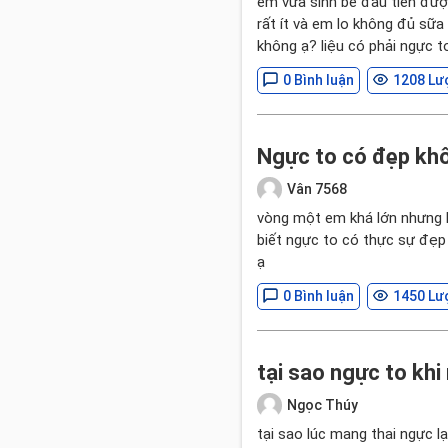
em vừa sinh bé đầu tiên đượ
rất ít và em lo không đủ sữ
không ạ? liệu có phải ngực t
0 Bình luận
1208 Lư
Ngực to có đẹp kh
Vân 7568
vòng một em khá lớn nhưng k
biết ngực to có thực sự đẹp
ạ
0 Bình luận
1450 Lư
tại sao ngực to kh
Ngọc Thúy
tại sao lúc mang thai ngực lạ