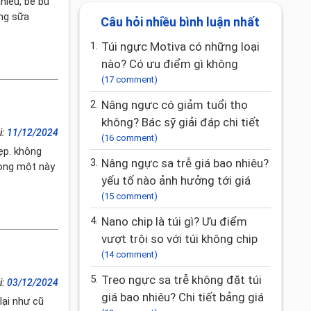
hiều, bé bú
ợng sữa
Câu hỏi nhiều bình luận nhất
1.
Túi ngực Motiva có những loại
nào? Có ưu điểm gì không
(17 comment)
2.
Nâng ngực có giảm tuổi thọ
không? Bác sỹ giải đáp chi tiết
i:
11/12/2024
(16 comment)
ẹp. không
3.
Nâng ngực sa trễ giá bao nhiêu?
vòng một này
yếu tố nào ảnh hưởng tới giá
(15 comment)
4.
Nano chip là túi gì? Ưu điểm
vượt trội so với túi không chip
(14 comment)
5.
Treo ngực sa trễ không đặt túi
i:
03/12/2024
giá bao nhiêu? Chi tiết bảng giá
lại như cũ