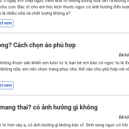
c 3 ngày. Em thấy ngực mình khá to nhưng lượng sữa tiết ra không n
a cho con. Bác sĩ cho em hỏi, kích thước ngực có ảnh hưởng đến lư
o là nhiều sữa và chất lượng không ạ?
ợt xem
ông? Cách chọn áo phù hợp
Đã hỏ
hông được săn khiến em luôn tự ti, bạn bè em bảo có ngực to là đ
 không nữa. em nên chọn trang phục như thế nào cho phù hợp với 
ợt xem
i mang thai? có ảnh hưởng gì không
Đã hỏ
i to hơn vậy ạ, có ảnh hưởng gì không bác sĩ. Sinh xong ngực có hồi 