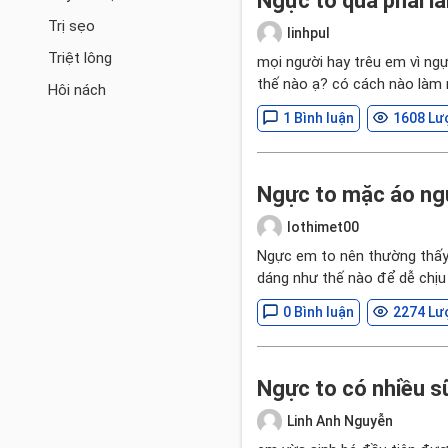
Ngực to quá phải là
Trị sẹo
linhpul
Triệt lông
mọi người hay trêu em vì ngự
thế nào ạ? có cách nào làm 
Hôi nách
1 Bình luận
1608 Lư
Ngực to mặc áo ng
lothimet00
Ngực em to nên thường thấy 
dáng như thế nào để dễ chịu
0 Bình luận
2274 Lư
Ngực to có nhiều sữ
Linh Anh Nguyễn