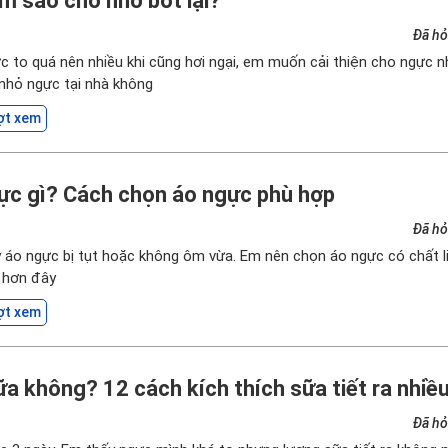
m sao cho nhỏ bớt lại?
Đã hỏ
c to quá nên nhiều khi cũng hơi ngại, em muốn cải thiện cho ngực nh
nhỏ ngực tại nhà không
ợt xem
ực gì? Cách chọn áo ngực phù hợp
Đã hỏ
áo ngực bị tụt hoặc không ôm vừa. Em nên chọn áo ngực có chất li
 hơn đây
ợt xem
a không? 12 cách kích thích sữa tiết ra nhiề
Đã hỏ