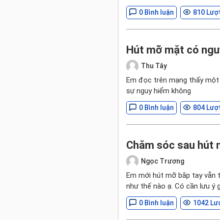
0 Bình luận
810 Lượ
Hút mỡ mặt có nguy
Thu Tây
Em đọc trên mạng thấy một s
sự nguy hiểm không
0 Bình luận
804 Lượ
Chăm sóc sau hút m
Ngọc Trương
Em mới hút mỡ bắp tay vẫn t
như thế nào ạ. Có cần lưu ý g
0 Bình luận
1042 Lư