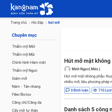
Trang chủ
Hỏi đáp
hút mỡ
Chuyên mục
Thẩm mỹ Mắt
Thẩm mỹ Mũi
Hút mỡ mặt không 
Chỉnh hình Hàm mặt
Minh Ngọc( Mèo )
Thẩm mỹ Ngực
Hút mỡ mặt không phẫu thuậ
Giảm mỡ
nhiều mỡ, liệu phương pháp 
Nám - Tàn nhang
0 Bình luận
710 Lượ
Filler/Botox
Căng chỉ/Căng da
Danh sách 5 công n
Cấy mỡ tự thân