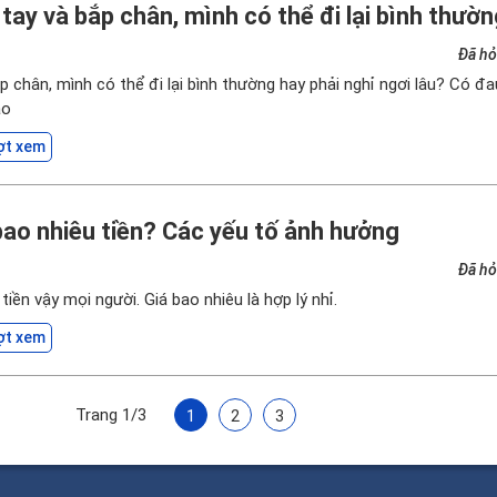
tay và bắp chân, mình có thể đi lại bình thườ
Đã hỏ
p chân, mình có thể đi lại bình thường hay phải nghỉ ngơi lâu? Có đ
ào
ợt xem
bao nhiêu tiền? Các yếu tố ảnh hưởng
Đã hỏ
iền vậy mọi người. Giá bao nhiêu là hợp lý nhỉ.
ợt xem
Trang 1/3
1
2
3