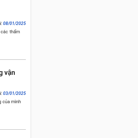
i:
08/01/2025
ề các thẩm
g vận
i:
03/01/2025
g của mình