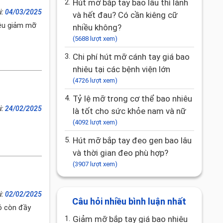
2.
Hút mỡ bắp tay bao lâu thì lành
i:
04/03/2025
và hết đau? Có cần kiêng cữ
iêu giảm mỡ
nhiều không?
(5688 lượt xem)
3.
Chi phí hút mỡ cánh tay giá bao
nhiêu tại các bệnh viện lớn
(4726 lượt xem)
4.
Tỷ lệ mỡ trong cơ thể bao nhiêu
i:
24/02/2025
là tốt cho sức khỏe nam và nữ
(4092 lượt xem)
5.
Hút mỡ bắp tay đeo gen bao lâu
và thời gian đeo phù hợp?
(3907 lượt xem)
i:
02/02/2025
Câu hỏi nhiều bình luận nhất
có còn đầy
1.
giảm mỡ bắp tay giá bao nhiêu