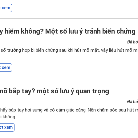
t xem
 hiểm không? Một số lưu ý tránh biến chứng
Đã hỏ
ố trường hợp bị biến chứng sau khi hút mỡ mặt, vậy liệu hút mỡ m
t xem
ỡ bắp tay? một số lưu ý quan trọng
Đã hỏ
hấy bắp tay hơi sưng và có cảm giác căng. Nên chăm sóc sau hút 
ì không.
ợt xem