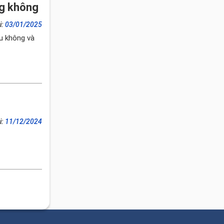
ng không
i:
03/01/2025
au không và
i:
11/12/2024