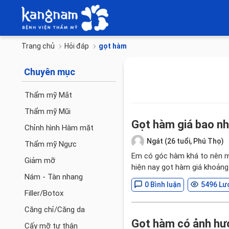
Trang chủ
Hỏi đáp
gọt hàm
Chuyên mục
Thẩm mỹ Mắt
Thẩm mỹ Mũi
Gọt hàm giá bao nh
Chỉnh hình Hàm mặt
Ngát (26 tuổi, Phú Thọ)
Thẩm mỹ Ngực
Em có góc hàm khá to nên m
Giảm mỡ
hiện nay gọt hàm giá khoảng 
Nám - Tàn nhang
0 Bình luận
5496 Lư
Filler/Botox
Căng chỉ/Căng da
Gọt hàm có ảnh hưở
Cấy mỡ tự thân