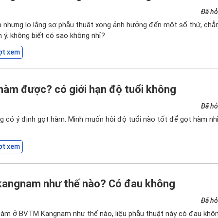
Đã hỏ
 nhưng lo lắng sợ phẫu thuật xong ảnh hưởng đến một số thứ, chẳ
 ý. không biết có sao không nhỉ?
ợt xem
 hàm được? có giới hạn độ tuổi không
Đã hỏ
 có ý định gọt hàm. Mình muốn hỏi độ tuổi nào tốt để gọt hàm nhỉ,
ợt xem
 kangnam như thế nào? Có đau không
Đã hỏ
 hàm ở BVTM Kangnam như thế nào, liệu phẫu thuật này có đau khô