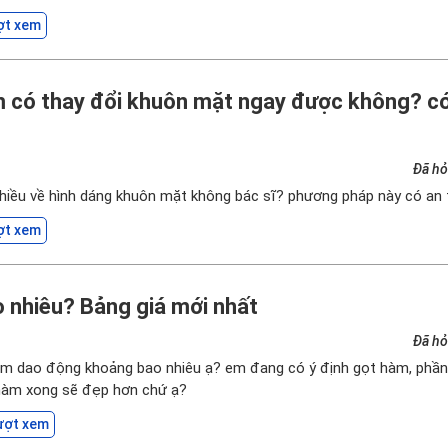
ợt xem
m có thay đổi khuôn mặt ngay được không? c
Đã hỏ
hiều về hình dáng khuôn mặt không bác sĩ? phương pháp này có an
ợt xem
o nhiêu? Bảng giá mới nhất
Đã hỏ
 hàm dao động khoảng bao nhiêu ạ? em đang có ý định gọt hàm, phầ
 hàm xong sẽ đẹp hơn chứ ạ?
ượt xem