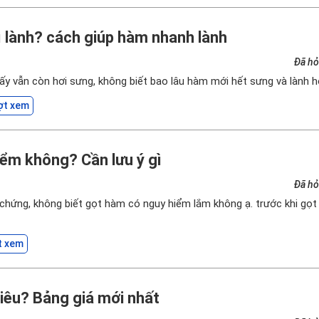
ì lành? cách giúp hàm nhanh lành
Đã hỏ
ấy vẫn còn hơi sưng, không biết bao lâu hàm mới hết sưng và lành 
ợt xem
ểm không? Cần lưu ý gì
Đã hỏ
chứng, không biết gọt hàm có nguy hiểm lắm không ạ. trước khi gọt
t xem
iêu? Bảng giá mới nhất