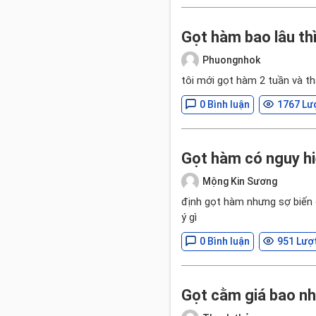
Gọt hàm bao lâu th
Phuongnhok
tôi mới gọt hàm 2 tuần và th
0 Bình luận
1767 Lư
Gọt hàm có nguy hi
Mộng Kin Sương
định gọt hàm nhưng sợ biến 
ý gì
0 Bình luận
951 Lượ
Gọt cằm giá bao nh