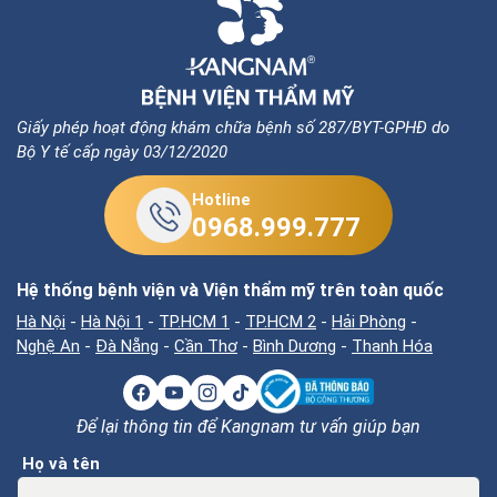
Giấy phép hoạt động khám chữa bệnh số 287/BYT-GPHĐ do
Bộ Y tế cấp ngày 03/12/2020
Hotline
0968.999.777
Hệ thống bệnh viện và Viện thẩm mỹ trên toàn quốc
Hà Nội
-
Hà Nội 1
-
TP.HCM 1
-
TP.HCM 2
-
Hải Phòng
-
Nghệ An
-
Đà Nẵng
-
Cần Thơ
-
Bình Dương
-
Thanh Hóa
Để lại thông tin để Kangnam tư vấn giúp bạn
Họ và tên