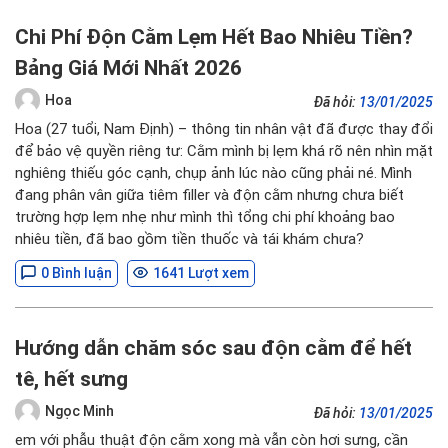
Chi Phí Độn Cằm Lẹm Hết Bao Nhiêu Tiền?
Bảng Giá Mới Nhất 2026
Hoa
Đã hỏi:
13/01/2025
Hoa (27 tuổi, Nam Định) – thông tin nhân vật đã được thay đổi
để bảo vệ quyền riêng tư: Cằm mình bị lẹm khá rõ nên nhìn mặt
nghiêng thiếu góc cạnh, chụp ảnh lúc nào cũng phải né. Mình
đang phân vân giữa tiêm filler và độn cằm nhưng chưa biết
trường hợp lẹm nhẹ như mình thì tổng chi phí khoảng bao
nhiêu tiền, đã bao gồm tiền thuốc và tái khám chưa?
0 Bình luận
1641 Lượt xem
Hướng dẫn chăm sóc sau độn cằm để hết
tê, hết sưng
Ngọc Minh
Đã hỏi:
13/01/2025
em với phẫu thuật độn cằm xong mà vẫn còn hơi sưng, cần