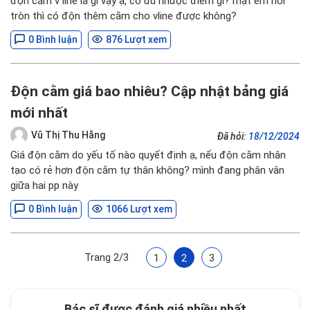
độn cằm v line là gì vậy ạ, có ưu nhược điểm gì? mặt em hơi
tròn thì có độn thêm cằm cho vline được không?
0 Bình luận
876 Lượt xem
Độn cằm giá bao nhiêu? Cập nhật bảng giá
mới nhất
Vũ Thị Thu Hằng
Đã hỏi:
18/12/2024
Giá độn cằm do yếu tố nào quyết định ạ, nếu độn cằm nhân
tạo có rẻ hơn độn cằm tự thân không? mình đang phân vân
giữa hai pp này
0 Bình luận
1066 Lượt xem
Trang 2/3
1
2
3
Bác sĩ được đánh giá nhiều nhất