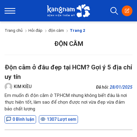
Trang chủ
Hỏi đáp
độn cằm
Trang 2
ĐỘN CẰM
Độn cằm ở đâu đẹp tại HCM? Gợi ý 5 địa chỉ
uy tín
KIM KIỀU
Đã hỏi:
28/01/2025
Em muốn đi độn cằm ở TP.HCM nhưng không biết đâu là nơi
thực hiện tốt, làm sao để chọn được nơi vừa đẹp vừa đảm
bảo chất lượng
0 Bình luận
1307 Lượt xem