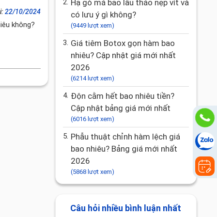
2.
Hạ gò má bao lâu tháo nẹp vít và
i:
22/10/2024
có lưu ý gì không?
nhiêu không?
(9449 lượt xem)
3.
Giá tiêm Botox gọn hàm bao
nhiêu? Cập nhật giá mới nhất
2026
(6214 lượt xem)
4.
Độn cằm hết bao nhiêu tiền?
Cập nhật bảng giá mới nhất
(6016 lượt xem)
5.
Phẫu thuật chỉnh hàm lệch giá
bao nhiêu? Bảng giá mới nhất
2026
(5868 lượt xem)
Câu hỏi nhiều bình luận nhất