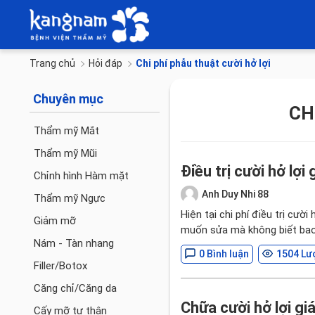
Trang chủ
Hỏi đáp
Chi phí phẫu thuật cười hở lợi
Chuyên mục
CH
Thẩm mỹ Mắt
Thẩm mỹ Mũi
Điều trị cười hở lợi
Chỉnh hình Hàm mặt
Anh Duy Nhi 88
Thẩm mỹ Ngực
Hiện tại chi phí điều trị cười
Giảm mỡ
muốn sửa mà không biết bao
Nám - Tàn nhang
0 Bình luận
1504 Lư
Filler/Botox
Căng chỉ/Căng da
Chữa cười hở lợi gi
Cấy mỡ tự thân