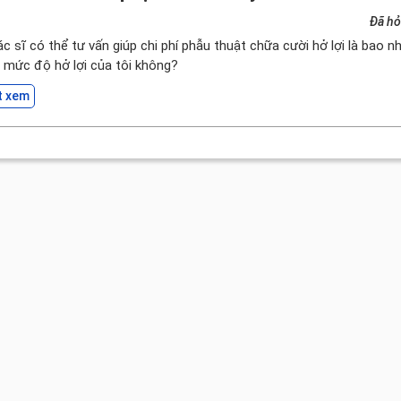
Đã hỏ
bác sĩ có thể tư vấn giúp chi phí phẫu thuật chữa cười hở lợi là bao 
o mức độ hở lợi của tôi không?
t xem