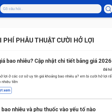
I PHÍ PHẪU THUẬT CƯỜI HỞ LỢI
 giá bao nhiêu? Cập nhật chi tiết bảng giá 2026
Đã hỏ
 hở lợi ở các cơ sở uy tín giá khoảng bao nhiêu ạ? em bị cười hở lợi rấ
 nhiêu tiền
ợt xem
á bao nhiêu và phụ thuốc vào yếu tố nào