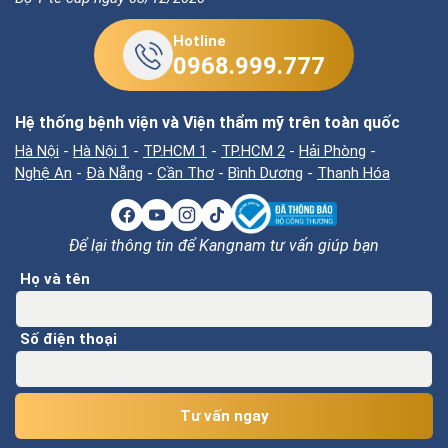
Hotline
0968.999.777
Hệ thống bệnh viện và Viện thẩm mỹ trên toàn quốc
Hà Nội
-
Hà Nội 1
-
TP.HCM 1
-
TP.HCM 2
-
Hải Phòng
-
Nghệ An
-
Đà Nẵng
-
Cần Thơ
-
Bình Dương
-
Thanh Hóa
Để lại thông tin để Kangnam tư vấn giúp bạn
Họ và tên
Số điện thoại