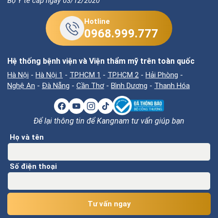
Bộ Y tế cấp ngày 03/12/2020
Hotline
0968.999.777
Hệ thống bệnh viện và Viện thẩm mỹ trên toàn quốc
Hà Nội
-
Hà Nội 1
-
TP.HCM 1
-
TP.HCM 2
-
Hải Phòng
-
Nghệ An
-
Đà Nẵng
-
Cần Thơ
-
Bình Dương
-
Thanh Hóa
Để lại thông tin để Kangnam tư vấn giúp bạn
Họ và tên
Số điện thoại