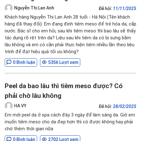
Nguyễn Thị Lan Anh
Đã hỏi:
11/11/2025
Khách hàng Nguyễn Thị Lan Anh 28 tuổi - Hà Nội (Tên khách
hàng đã thay đổi). Em đang định tiêm meso để trẻ hóa da, cấp
nước. Bác sĩ cho em hỏi, sau khi tiêm meso thì bao lâu sẽ thấy
tác dụng rõ rệt trên da? Liệu sau khi tiêm da có bị sưng bầm
lâu không và em có cần phải thực hiện tiêm nhiều lần theo liệu
trình để đạt hiệu quả tối ưu không?
0 Bình luận
5356 Lượt xem
Peel da bao lâu thì tiêm meso được? Có
phải chờ lâu không
HA VY
Đã hỏi:
28/02/2025
Em mới peel da ở spa cách đây 3 ngày để làm sáng da. Giờ em
muốn tiêm meso cho da đẹp hơn thì có được không hay phải
chờ thêm thời gian nữa
0 Bình luận
2702 Lượt xem