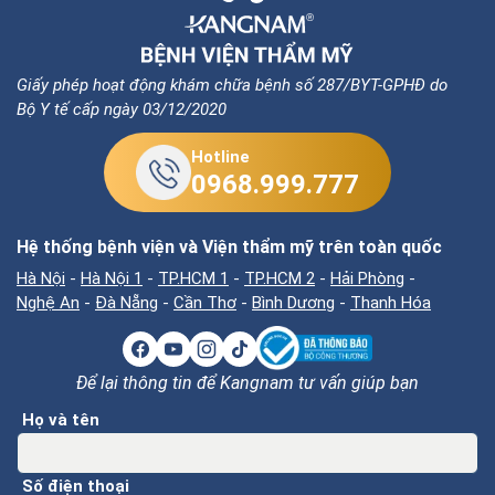
Giấy phép hoạt động khám chữa bệnh số 287/BYT-GPHĐ do
Bộ Y tế cấp ngày 03/12/2020
Hotline
0968.999.777
Hệ thống bệnh viện và Viện thẩm mỹ trên toàn quốc
Hà Nội
-
Hà Nội 1
-
TP.HCM 1
-
TP.HCM 2
-
Hải Phòng
-
Nghệ An
-
Đà Nẵng
-
Cần Thơ
-
Bình Dương
-
Thanh Hóa
Để lại thông tin để Kangnam tư vấn giúp bạn
Họ và tên
Số điện thoại