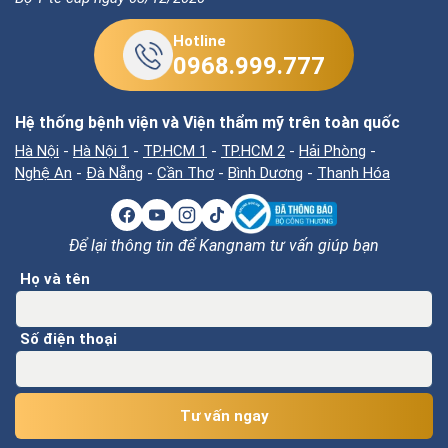
Hotline
0968.999.777
Hệ thống bệnh viện và Viện thẩm mỹ trên toàn quốc
Hà Nội
-
Hà Nội 1
-
TP.HCM 1
-
TP.HCM 2
-
Hải Phòng
-
Nghệ An
-
Đà Nẵng
-
Cần Thơ
-
Bình Dương
-
Thanh Hóa
Để lại thông tin để Kangnam tư vấn giúp bạn
Họ và tên
Số điện thoại