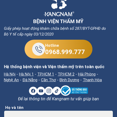
Giấy phép hoạt động khám chữa bệnh số 287/BYT-GPHĐ do
Bộ Y tế cấp ngày 03/12/2020
Hotline
0968.999.777
Hệ thống bệnh viện và Viện thẩm mỹ trên toàn quốc
Hà Nội
-
Hà Nội 1
-
TP.HCM 1
-
TP.HCM 2
-
Hải Phòng
-
Nghệ An
-
Đà Nẵng
-
Cần Thơ
-
Bình Dương
-
Thanh Hóa
Để lại thông tin để Kangnam tư vấn giúp bạn
Họ và tên