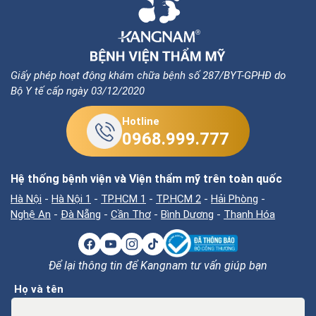
Giấy phép hoạt động khám chữa bệnh số 287/BYT-GPHĐ do
Bộ Y tế cấp ngày 03/12/2020
Hotline
0968.999.777
Hệ thống bệnh viện và Viện thẩm mỹ trên toàn quốc
Hà Nội
-
Hà Nội 1
-
TP.HCM 1
-
TP.HCM 2
-
Hải Phòng
-
Nghệ An
-
Đà Nẵng
-
Cần Thơ
-
Bình Dương
-
Thanh Hóa
Để lại thông tin để Kangnam tư vấn giúp bạn
Họ và tên