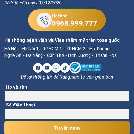
Bộ Y tế cấp ngày 03/12/2020
Hotline
0968.999.777
Hệ thống bệnh viện và Viện thẩm mỹ trên toàn quốc
Hà Nội
-
Hà Nội 1
-
TP.HCM 1
-
TP.HCM 2
-
Hải Phòng
-
Nghệ An
-
Đà Nẵng
-
Cần Thơ
-
Bình Dương
-
Thanh Hóa
Để lại thông tin để Kangnam tư vấn giúp bạn
Họ và tên
Số điện thoại