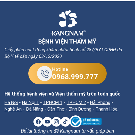
Giấy phép hoạt động khám chữa bệnh số 287/BYT-GPHĐ do
Bộ Y tế cấp ngày 03/12/2020
Hotline
0968.999.777
Hệ thống bệnh viện và Viện thẩm mỹ trên toàn quốc
Hà Nội
-
Hà Nội 1
-
TP.HCM 1
-
TP.HCM 2
-
Hải Phòng
-
Nghệ An
-
Đà Nẵng
-
Cần Thơ
-
Bình Dương
-
Thanh Hóa
Để lại thông tin để Kangnam tư vấn giúp bạn