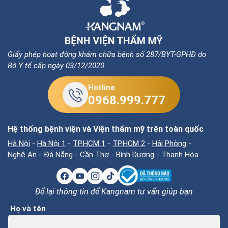
Giấy phép hoạt động khám chữa bệnh số 287/BYT-GPHĐ do
Bộ Y tế cấp ngày 03/12/2020
Hotline
0968.999.777
Hệ thống bệnh viện và Viện thẩm mỹ trên toàn quốc
Hà Nội
-
Hà Nội 1
-
TP.HCM 1
-
TP.HCM 2
-
Hải Phòng
-
Nghệ An
-
Đà Nẵng
-
Cần Thơ
-
Bình Dương
-
Thanh Hóa
Để lại thông tin để Kangnam tư vấn giúp bạn
Họ và tên