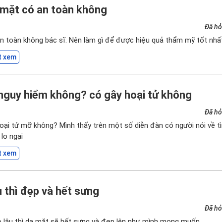
 mặt có an toàn không
Đã hỏ
n toàn không bác sĩ. Nên làm gì để được hiệu quả thẩm mỹ tốt nhất
t xem
nguy hiểm không? có gây hoại tử không
Đã hỏ
ại tử mỡ không? Mình thấy trên một số diễn đàn có người nói về tì
 lo ngại
t xem
 thì đẹp và hết sưng
Đã hỏ
 lâu thì da mặt sẽ hết sưng và đẹp lên như mình mong muốn