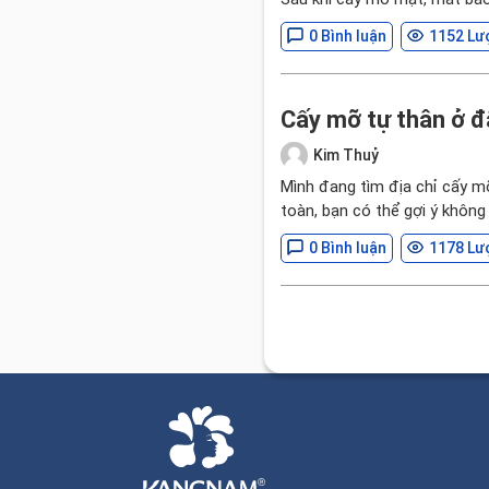
0 Bình luận
1152 Lư
Cấy mỡ tự thân ở đâ
Kim Thuỷ
Mình đang tìm địa chỉ cấy m
toàn, bạn có thể gợi ý không
0 Bình luận
1178 Lư