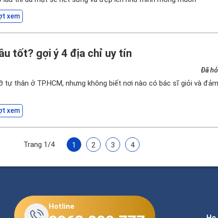
ợt xem
u tốt? gợi ý 4 địa chỉ uy tín
Đã hỏ
ỡ tự thân ở TP.HCM, nhưng không biết nơi nào có bác sĩ giỏi và đả
ợt xem
Trang 1/4
1
2
3
4
Hotline
Họ 