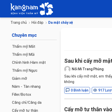
Trang chủ
Hỏi đáp
Da mặt chảy xệ
Chuyên mục
Thẩm mỹ Mắt
Thẩm mỹ Mũi
Sau khi cấy mỡ mặ
Chỉnh hình Hàm mặt
Nối Mi Trang Phùng
Thẩm mỹ Ngực
Sau khi cấy mỡ mặt, em thấy
Giảm mỡ
không
Nám - Tàn nhang
0 Bình luận
917 Lượ
Filler/Botox
Căng chỉ/Căng da
Cấy mỡ tự thân vào
Cấy mỡ tự thân