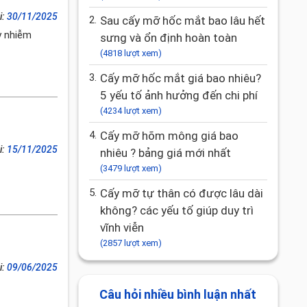
i:
30/11/2025
2.
Sau cấy mỡ hốc mắt bao lâu hết
y nhiễm
sưng và ổn định hoàn toàn
(4818 lượt xem)
3.
Cấy mỡ hốc mắt giá bao nhiêu?
5 yếu tố ảnh hưởng đến chi phí
(4234 lượt xem)
4.
Cấy mỡ hõm mông giá bao
i:
15/11/2025
nhiêu ? bảng giá mới nhất
(3479 lượt xem)
5.
Cấy mỡ tự thân có được lâu dài
không? các yếu tố giúp duy trì
vĩnh viễn
(2857 lượt xem)
i:
09/06/2025
Câu hỏi nhiều bình luận nhất