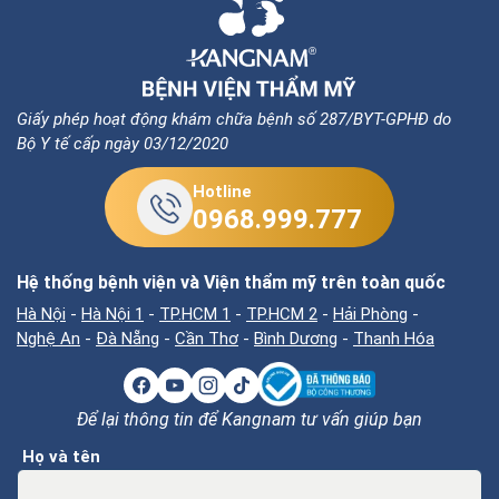
Giấy phép hoạt động khám chữa bệnh số 287/BYT-GPHĐ do
Bộ Y tế cấp ngày 03/12/2020
Hotline
0968.999.777
Hệ thống bệnh viện và Viện thẩm mỹ trên toàn quốc
Hà Nội
-
Hà Nội 1
-
TP.HCM 1
-
TP.HCM 2
-
Hải Phòng
-
Nghệ An
-
Đà Nẵng
-
Cần Thơ
-
Bình Dương
-
Thanh Hóa
Để lại thông tin để Kangnam tư vấn giúp bạn
Họ và tên