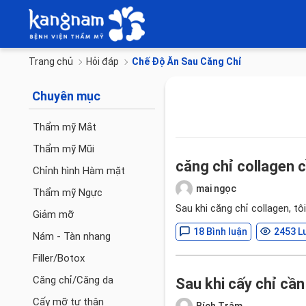
Trang chủ
Hỏi đáp
Chế Độ Ăn Sau Căng Chỉ
Chuyên mục
Thẩm mỹ Mắt
Thẩm mỹ Mũi
căng chỉ collagen c
Chỉnh hình Hàm mặt
mai ngọc
Thẩm mỹ Ngực
Sau khi căng chỉ collagen, t
Giảm mỡ
18 Bình luận
2453 L
Nám - Tàn nhang
Filler/Botox
Căng chỉ/Căng da
Sau khi cấy chỉ cầ
Cấy mỡ tự thân
Bích Trâm