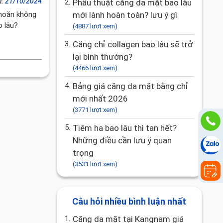
i:
21/10/2024
2.
Phẫu thuật căng da mặt bao lâu
khoăn không
mới lành hoàn toàn? lưu ý gì
o lâu?
(4887 lượt xem)
3.
Căng chỉ collagen bao lâu sẽ trở
lại bình thường?
(4466 lượt xem)
4.
Bảng giá căng da mặt bằng chỉ
mới nhất 2026
(3771 lượt xem)
5.
tiêm ha bao lâu thì tan hết?
Những điều cần lưu ý quan
trọng
(3531 lượt xem)
Câu hỏi nhiều bình luận nhất
1.
Căng da mặt tại Kangnam giá