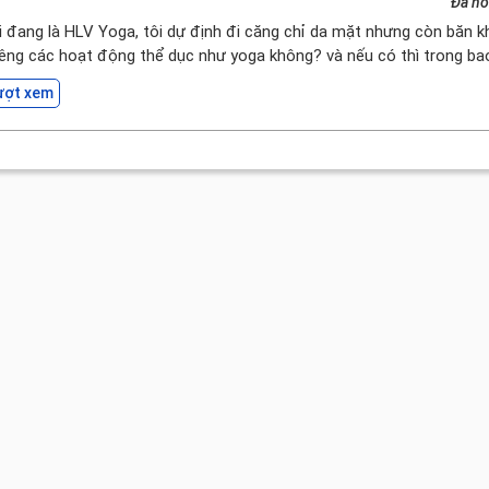
Đã hỏ
ổi đang là HLV Yoga, tôi dự định đi căng chỉ da mặt nhưng còn băn 
kiêng các hoạt động thể dục như yoga không? và nếu có thì trong ba
ượt xem