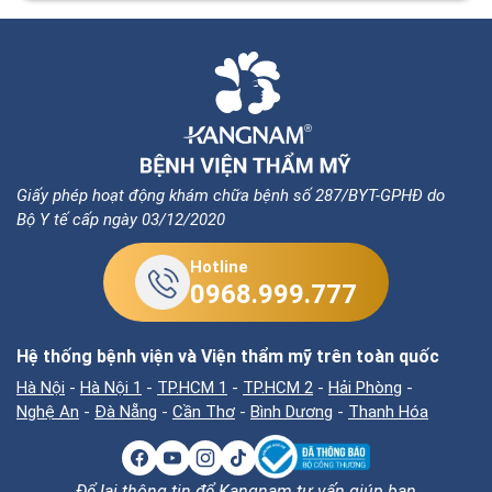
Giấy phép hoạt động khám chữa bệnh số 287/BYT-GPHĐ do
Bộ Y tế cấp ngày 03/12/2020
Hotline
0968.999.777
Hệ thống bệnh viện và Viện thẩm mỹ trên toàn quốc
Hà Nội
-
Hà Nội 1
-
TP.HCM 1
-
TP.HCM 2
-
Hải Phòng
-
Nghệ An
-
Đà Nẵng
-
Cần Thơ
-
Bình Dương
-
Thanh Hóa
Để lại thông tin để Kangnam tư vấn giúp bạn