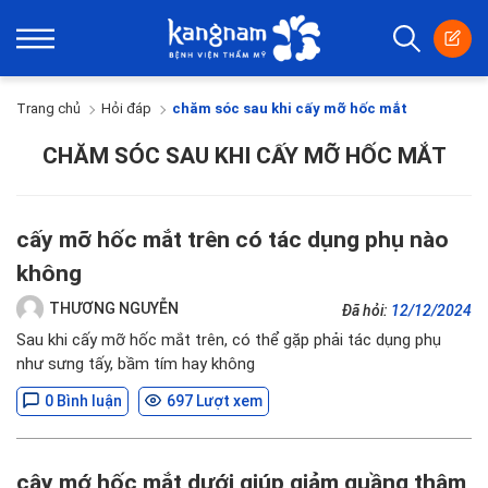
Trang chủ
Hỏi đáp
chăm sóc sau khi cấy mỡ hốc mắt
CHĂM SÓC SAU KHI CẤY MỠ HỐC MẮT
cấy mỡ hốc mắt trên có tác dụng phụ nào
không
THƯƠNG NGUYỄN
Đã hỏi:
12/12/2024
Sau khi cấy mỡ hốc mắt trên, có thể gặp phải tác dụng phụ
như sưng tấy, bầm tím hay không
0 Bình luận
697 Lượt xem
cây mớ hốc mắt dưới giúp giảm quầng thâm