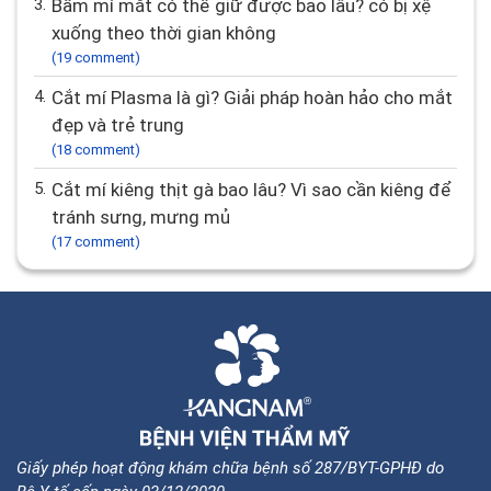
3.
Bấm mí mắt có thể giữ được bao lâu? có bị xệ
xuống theo thời gian không
(19 comment)
4.
Cắt mí Plasma là gì? Giải pháp hoàn hảo cho mắt
đẹp và trẻ trung
(18 comment)
5.
Cắt mí kiêng thịt gà bao lâu? Vì sao cần kiêng để
tránh sưng, mưng mủ
(17 comment)
Giấy phép hoạt động khám chữa bệnh số 287/BYT-GPHĐ do