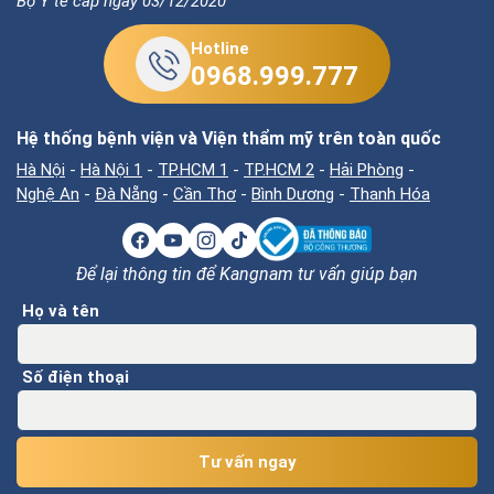
Bộ Y tế cấp ngày 03/12/2020
Hotline
0968.999.777
Hệ thống bệnh viện và Viện thẩm mỹ trên toàn quốc
Hà Nội
-
Hà Nội 1
-
TP.HCM 1
-
TP.HCM 2
-
Hải Phòng
-
Nghệ An
-
Đà Nẵng
-
Cần Thơ
-
Bình Dương
-
Thanh Hóa
Để lại thông tin để Kangnam tư vấn giúp bạn
Họ và tên
Số điện thoại